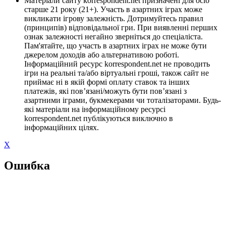
Матеріали сайту korrespondent.net призначені для осіб
старше 21 року (21+). Участь в азартних іграх може
викликати ігрову залежність. Дотримуйтесь правил
(принципів) відповідальної гри. При виявленні перших
ознак залежності негайно зверніться до спеціаліста.
Пам'ятайте, що участь в азартних іграх не може бути
джерелом доходів або альтернативою роботі.
Інформаційний ресурс korrespondent.net не проводить
ігри на реальні та/або віртуальні гроші, також сайт не
приймає ні в якій формі оплату ставок та інших
платежів, які пов’язані/можуть бути пов’язані з
азартними іграми, букмекерами чи тоталізаторами. Будь-
які матеріали на інформаційному ресурсі
korrespondent.net публікуються виключно в
інформаційних цілях.
X
Ошибка