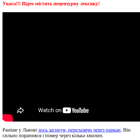
Увага!!! Відео містить нецензурну лексику!
Раніше у Львові
лось загинув, перелазячи через паркан
. Він
сильно поранився і помер через кілька хвилин.