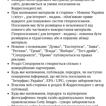
сайті, дозволяється за умови посилання на
Корреспондент.net.
При копіюванні матеріалів зі сторінки « Новини України
і світу» , для інтернет - видань - обов'язкове пряме
відкрите для пошукових систем гіперпосилання .
Посилання має бути розміщена в незалежності від
повного або часткового використання матеріалів.
Гіперпосилання ( для інтернет - видань) - повинна бути
розміщена в підзаголовку або в першому абзаці
матеріалу.
Новини з позначками "Думка", "Експертиза", "Заява",
"Регіони", "Гроші", "Влада", "Вибори", "Тест-драйв",
"Спецпроекти", "Промо" публікуються на правах
реклами.
Розділ Спецпроекти створюється спільно з
комерційними партнерами.
Будь яке копіювання, публікація, передрук, чи наступне
поширення інформації, що містить посилання на
"Інтерфакс-Україна", EPA / UPG, суворо забороняється.
Власник веб-сторінки в розділі Я-Корреспондент є автор
публікації.
Будь-яке копіювання, передрук та відтворення
фотографічних творів та/або аудіовізуальних творів
правовласника Getty Images - суворо забороняється.