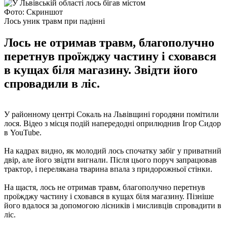
Фото: Скриншот
Лось уник травм при падінні
Лось не отримав травм, благополучно
перетнув проїжджу частину і сховався
в кущах біля магазину. Звідти його
спровадили в ліс.
У районному центрі Сокаль на Львівщині городяни помітили
лося. Відео з місця подій напередодні оприлюднив Ігор Сидор
в YouTube.
На кадрах видно, як молодий лось спочатку забіг у приватний
двір, але його звідти вигнали. Після цього поруч запрацював
трактор, і перелякана тварина впала з придорожньої стінки.
На щастя, лось не отримав травм, благополучно перетнув
проїжджу частину і сховався в кущах біля магазину. Пізніше
його вдалося за допомогою лісників і мисливців спровадити в
ліс.