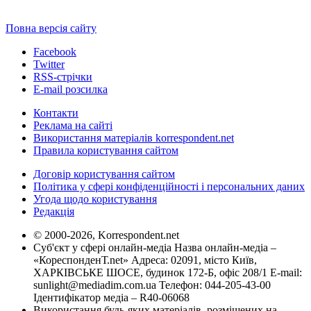
Повна версія сайту
Facebook
Twitter
RSS-стрічки
E-mail розсилка
Контакти
Реклама на сайті
Використання матеріалів korrespondent.net
Правила користування сайтом
Договір користування сайтом
Політика у сфері конфіденційності і персональних даних
Угода щодо користування
Редакція
© 2000-2026, Korrespondent.net
Суб'єкт у сфері онлайн-медіа Назва онлайн-медіа –
«КореспонденТ.net» Адреса: 02091, місто Київ,
ХАРКІВСЬКЕ ШОСЕ, будинок 172-Б, офіс 208/1 E-mail:
sunlight@mediadim.com.ua
Телефон: 044-205-43-00
Ідентифікатор медіа – R40-06068
Використання будь-яких матеріалів, розміщених на