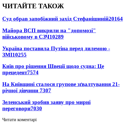
ЧИТАЙТЕ ТАКОЖ
Суд обрав запобіжний захід Стефанішиній
20164
Майора ВСП викрили на "допомозі"
військовому в СЗЧ
10289
Україна поставила Путіна перед дилемою -
ЗМІ
10255
Київ про рішення Швеції щодо судна: Це
прецедент
7574
На Київщині сталося групове зґвалтування 21-
річної дівчини
7307
Зеленський зробив заяву про мирні
переговори
7030
Читати коментарі