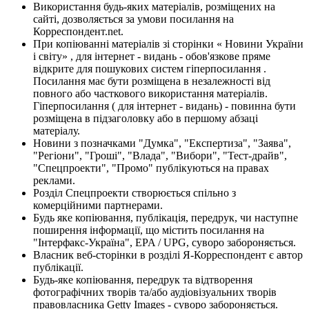
Використання будь-яких матеріалів, розміщених на
сайті, дозволяється за умови посилання на
Корреспондент.net.
При копіюванні матеріалів зі сторінки « Новини України
і світу» , для інтернет - видань - обов'язкове пряме
відкрите для пошукових систем гіперпосилання .
Посилання має бути розміщена в незалежності від
повного або часткового використання матеріалів.
Гіперпосилання ( для інтернет - видань) - повинна бути
розміщена в підзаголовку або в першому абзаці
матеріалу.
Новини з позначками "Думка", "Експертиза", "Заява",
"Регіони", "Гроші", "Влада", "Вибори", "Тест-драйв",
"Спецпроекти", "Промо" публікуються на правах
реклами.
Розділ Спецпроекти створюється спільно з
комерційними партнерами.
Будь яке копіювання, публікація, передрук, чи наступне
поширення інформації, що містить посилання на
"Інтерфакс-Україна", EPA / UPG, суворо забороняється.
Власник веб-сторінки в розділі Я-Корреспондент є автор
публікації.
Будь-яке копіювання, передрук та відтворення
фотографічних творів та/або аудіовізуальних творів
правовласника Getty Images - суворо забороняється.