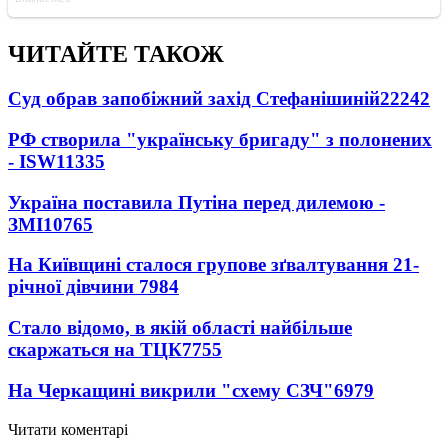
ЧИТАЙТЕ ТАКОЖ
Суд обрав запобіжний захід Стефанішиній
22242
РФ створила "українську бригаду" з полонених
- ISW
11335
Україна поставила Путіна перед дилемою -
ЗМІ
10765
На Київщині сталося групове зґвалтування 21-
річної дівчини
7984
Стало відомо, в якій області найбільше
скаржаться на ТЦК
7755
На Черкащині викрили "схему СЗЧ"
6979
Читати коментарі