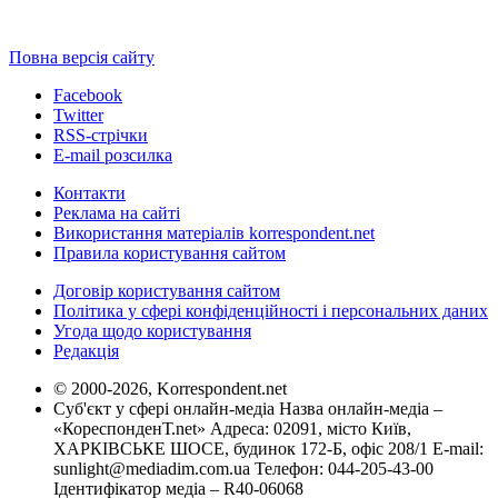
Повна версія сайту
Facebook
Twitter
RSS-стрічки
E-mail розсилка
Контакти
Реклама на сайті
Використання матеріалів korrespondent.net
Правила користування сайтом
Договір користування сайтом
Політика у сфері конфіденційності і персональних даних
Угода щодо користування
Редакція
© 2000-2026, Korrespondent.net
Суб'єкт у сфері онлайн-медіа Назва онлайн-медіа –
«КореспонденТ.net» Адреса: 02091, місто Київ,
ХАРКІВСЬКЕ ШОСЕ, будинок 172-Б, офіс 208/1 E-mail:
sunlight@mediadim.com.ua
Телефон: 044-205-43-00
Ідентифікатор медіа – R40-06068