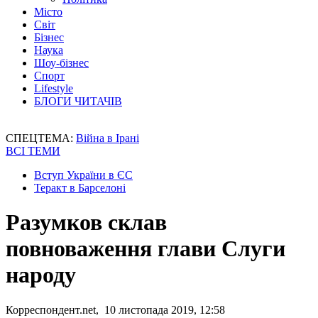
Місто
Світ
Бізнес
Наука
Шоу-бізнес
Спорт
Lifestyle
БЛОГИ ЧИТАЧІВ
СПЕЦТЕМА:
Війна в Ірані
ВСІ ТЕМИ
Вступ України в ЄС
Теракт в Барселоні
Разумков склав
повноваження глави Слуги
народу
Корреспондент.net, 10 листопада 2019, 12:58