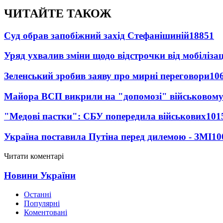
ЧИТАЙТЕ ТАКОЖ
Суд обрав запобіжний захід Стефанішиній
18851
Уряд ухвалив зміни щодо відстрочки від мобілізац
Зеленський зробив заяву про мирні переговори
10
Майора ВСП викрили на "допомозі" військовому
"Медові пастки": СБУ попередила військових
101
Україна поставила Путіна перед дилемою - ЗМІ
10
Читати коментарі
Новини України
Останні
Популярні
Коментовані