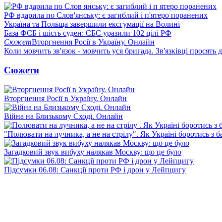
РФ вдарила по Слов'янську: є загиблий і п'ятеро поранених
Україна та Польща завершили ексгумації на Волині
База ФСБ і шість суден: СБС уразили 102 цілі РФ
Сюжет
Вторгнення Росії в Україну. Онлайн
Коли мовчить зв'язок - мовчить уся бригада. Зв'язківці просять
Сюжети
Вторгнення Росії в Україну. Онлайн
Війна на Близькому Сході. Онлайн
"Полювати на лучника, а не на стрілу". Як Україні боротись з 
Загадковий звук вибуху налякав Москву: що це було
Підсумки 06.08: Санкції проти РФ і дрон у Лейпцигу