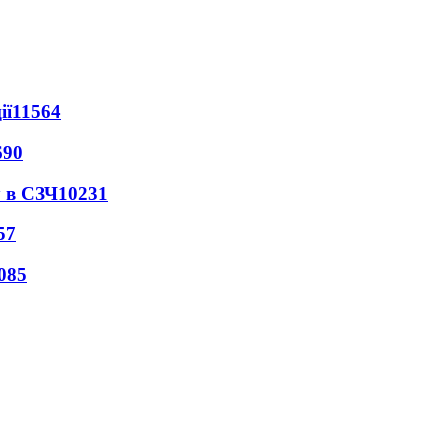
ії
11564
690
 в СЗЧ
10231
57
085