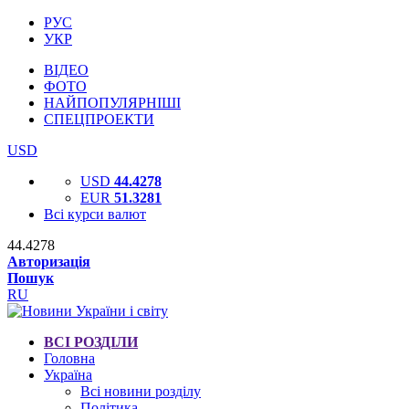
РУС
УКР
ВІДЕО
ФОТО
НАЙПОПУЛЯРНІШІ
СПЕЦПРОЕКТИ
USD
USD
44.4278
EUR
51.3281
Всі курси валют
44.4278
Авторизація
Пошук
RU
ВСІ РОЗДІЛИ
Головна
Україна
Всі новини розділу
Політика