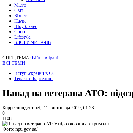
Місто
Світ
Бізнес
Наука
Шоу-бізнес
Спорт
Lifestyle
БЛОГИ ЧИТАЧІВ
СПЕЦТЕМА:
Війна в Ірані
ВСІ ТЕМИ
Вступ України в ЄС
Теракт в Барселоні
Напад на ветерана АТО: підо
Корреспондент.net, 11 листопада 2019, 01:23
0
1108
Фото: npu.gov.ua/