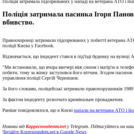
Поліція затримала підозрюваних у нападі на ветерана АТО і й
Поліція затримала пасинка Ігоря Панов
вбивство.
Правоохоронці затримали підозрюваних у побитті ветерана АТО
поліції Києва у Facebook.
Відзначається, що інцидент стався в під'їзді будинку на вулиці 
"Ми встановили, що вчора ввечері між сином і матір'ю в телефо
побити, тому за жінку заступився його вітчим. Згодом пасино
управління поліції Сергій Чернишов.
За його словами, поліцейські затримали правопорушників 1989
За фактом інциденту розпочато кримінальне провадження.
Раніше повідомлялося, що в Києві
напали на ветерана АТО і й
Новини від
Корреспондент.net
у Telegram. Підписуйтесь на на
Читайте Korrespondent.net в Google News