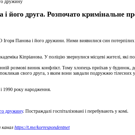
ого дружину
а і його друга. Розпочато кримінальне п
 Ігоря Панова і його дружини. Ними виявилися син потерпілих і
Академіка Кіпріанова. У поліцію звернулися місцеві жителі, які п
нній розмові виник конфлікт. Тому хлопець приїхав у будинок, де
к покликав свого друга, з яким вони завдали подружжю тілесних
 і 1990 року народження.
ого дружину
. Постраждалі госпіталізовані і перебувають у комі.
ш канал
https://t.me/korrespondentnet