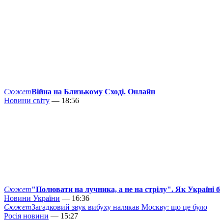
Сюжет
Війна на Близькому Сході. Онлайн
Новини світу
— 18:56
Сюжет
"Полювати на лучника, а не на стрілу". Як Україні 
Новини України
— 16:36
Сюжет
Загадковий звук вибуху налякав Москву: що це було
Росія новини
— 15:27