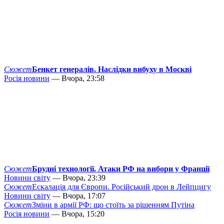
Сюжет
Бенкет генералів. Наслідки вибуху в Москві
Росія новини
— Вчора, 23:58
Сюжет
Брудні технології. Атаки РФ на вибори у Франції
Новини світу
— Вчора, 23:39
Сюжет
Ескалація для Європи. Російський дрон в Лейпцигу
Новини світу
— Вчора, 17:07
Сюжет
Зміни в армії РФ: що стоїть за рішенням Путіна
Росія новини
— Вчора, 15:20