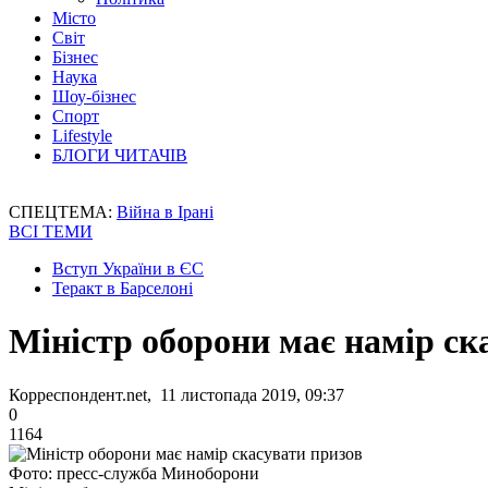
Місто
Світ
Бізнес
Наука
Шоу-бізнес
Спорт
Lifestyle
БЛОГИ ЧИТАЧІВ
СПЕЦТЕМА:
Війна в Ірані
ВСІ ТЕМИ
Вступ України в ЄС
Теракт в Барселоні
Міністр оборони має намір ск
Корреспондент.net, 11 листопада 2019, 09:37
0
1164
Фото: пресс-служба Миноборони