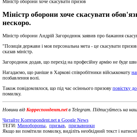
Міністр оборони хоче скасувати призов
Міністр оборони хоче скасувати обов'яз
нескоро.
Міністр оборони Андрій Загороднюк заявив про бажання скасув
"Позиція держави і моя персональна мета - це скасувати призов
сказав міністр.
Загороднюк додав, що перехід на професійну армію не буде швид
Нагадаємо, що раніше в Харкові співробітники військкомату
на
позбавлення волі.
Також повідомлялося, що під час осіннього призову
повістку до
помилку.
Новини від
Корреспондент.net
в Telegram. Підписуйтесь на на
Читайте Korrespondent.net в Google News
ТЕГИ:
Минобороны
,
призыв
,
призывники
Якщо ви помітили помилку, виділіть необхідний текст і натисніт