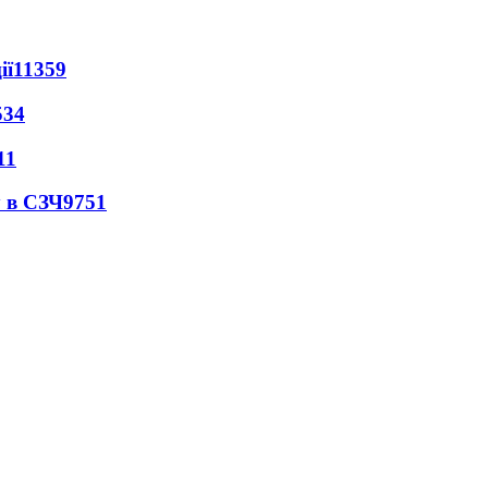
ії
11359
534
11
 в СЗЧ
9751