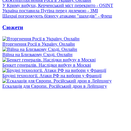
Сюжет
Вторгнення Росії в Україну. Онлайн
У Криму вибухи, Керченський міст перекрито - OSINT
Україна поставила Путіна перед дилемою - ЗМІ
Шахраї погрожують бізнесу атаками "шахедів" - Флеш
Сюжети
Вторгнення Росії в Україну. Онлайн
Війна на Близькому Сході. Онлайн
Бенкет генералів. Наслідки вибуху в Москві
Брудні технології. Атаки РФ на вибори у Франції
Ескалація для Європи. Російський дрон в Лейпцигу