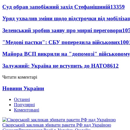
Суд обрав запобіжний захід Стефанішиній
13359
Уряд ухвалив зміни щодо відстрочки від мобілізац
Зеленський зробив заяву про мирні переговори
10
"Медові пастки": СБУ попередила військових
100
Майора ВСП викрили на "допомозі" військовому
Залужний: Україна не вступить до НАТО
8612
Читати коментарі
Новини України
Останні
Популярні
Коментовані
Сікорський закликав збивати ракети РФ над Україною