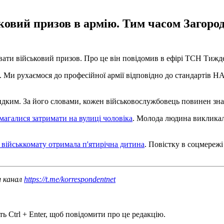
ковий призов в армію. Тим часом Загоро
ати військовий призов. Про це він повідомив в ефірі ТСН Тижд
. Ми рухаємося до професійної армії відповідно до стандартів Н
ким. За його словами, кожен військовослужбовець повинен знати 
магалися затримати на вулиці чоловіка
. Молода людина викликала
 військкомату отримала п'ятирічна дитина
. Повістку в соцмереж
ш канал
https://t.me/korrespondentnet
ь Ctrl + Enter, щоб повідомити про це редакцію.