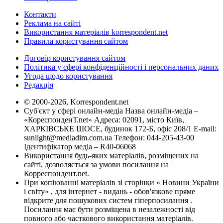
Контакти
Реклама на сайті
Використання матеріалів korrespondent.net
Правила користування сайтом
Договір користування сайтом
Політика у сфері конфіденційності і персональних даних
Угода щодо користування
Редакція
© 2000-2026, Korrespondent.net
Суб'єкт у сфері онлайн-медіа Назва онлайн-медіа –
«КореспонденТ.net» Адреса: 02091, місто Київ,
ХАРКІВСЬКЕ ШОСЕ, будинок 172-Б, офіс 208/1 E-mail:
sunlight@mediadim.com.ua
Телефон: 044-205-43-00
Ідентифікатор медіа – R40-06068
Використання будь-яких матеріалів, розміщених на
сайті, дозволяється за умови посилання на
Корреспондент.net.
При копіюванні матеріалів зі сторінки « Новини України
і світу» , для інтернет - видань - обов'язкове пряме
відкрите для пошукових систем гіперпосилання .
Посилання має бути розміщена в незалежності від
повного або часткового використання матеріалів.