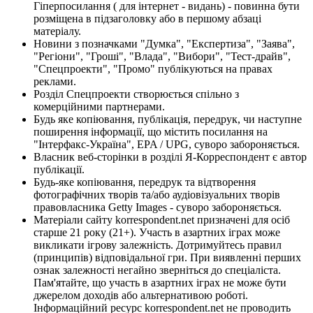
Гіперпосилання ( для інтернет - видань) - повинна бути
розміщена в підзаголовку або в першому абзаці
матеріалу.
Новини з позначками "Думка", "Експертиза", "Заява",
"Регіони", "Гроші", "Влада", "Вибори", "Тест-драйв",
"Спецпроекти", "Промо" публікуються на правах
реклами.
Розділ Спецпроекти створюється спільно з
комерційними партнерами.
Будь яке копіювання, публікація, передрук, чи наступне
поширення інформації, що містить посилання на
"Інтерфакс-Україна", EPA / UPG, суворо забороняється.
Власник веб-сторінки в розділі Я-Корреспондент є автор
публікації.
Будь-яке копіювання, передрук та відтворення
фотографічних творів та/або аудіовізуальних творів
правовласника Getty Images - суворо забороняється.
Матеріали сайту korrespondent.net призначені для осіб
старше 21 року (21+). Участь в азартних іграх може
викликати ігрову залежність. Дотримуйтесь правил
(принципів) відповідальної гри. При виявленні перших
ознак залежності негайно зверніться до спеціаліста.
Пам'ятайте, що участь в азартних іграх не може бути
джерелом доходів або альтернативою роботі.
Інформаційний ресурс korrespondent.net не проводить