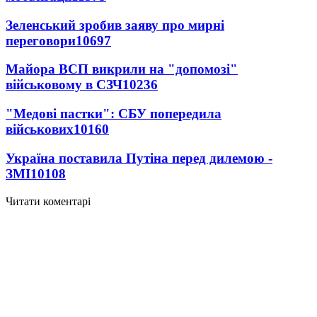
Зеленський зробив заяву про мирні
переговори
10697
Майора ВСП викрили на "допомозі"
військовому в СЗЧ
10236
"Медові пастки": СБУ попередила
військових
10160
Україна поставила Путіна перед дилемою -
ЗМІ
10108
Читати коментарі