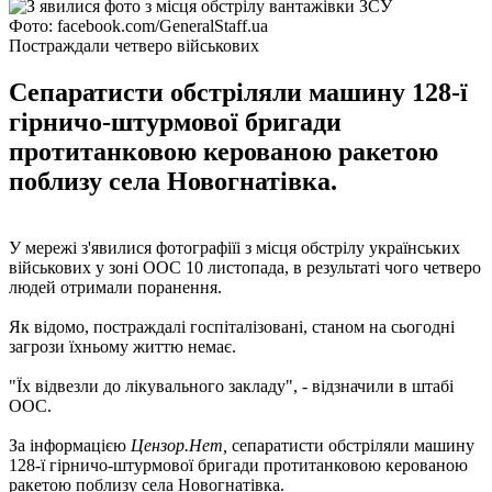
Фото: facebook.com/GeneralStaff.ua
Постраждали четверо військових
Сепаратисти обстріляли машину 128-ї
гірничо-штурмової бригади
протитанковою керованою ракетою
поблизу села Новогнатівка.
У мережі з'явилися фотографіїі з місця обстрілу українських
військових у зоні ООС 10 листопада, в результаті чого четверо
людей отримали поранення.
Як відомо, постраждалі госпіталізовані, станом на сьогодні
загрози їхньому життю немає.
"Їх відвезли до лікувального закладу", - відзначили в штабі
ООС.
За інформацією
Цензор.Нет,
сепаратисти обстріляли машину
128-ї гірничо-штурмової бригади протитанковою керованою
ракетою поблизу села Новогнатівка.