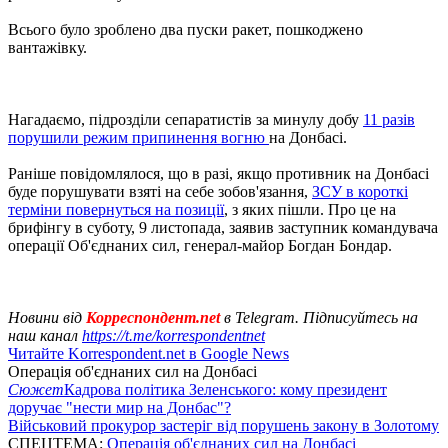
Всього було зроблено два пуски ракет, пошкоджено
вантажівку.
Нагадаємо, підрозділи сепаратистів за минулу добу
11 разів
порушили режим припинення вогню
на Донбасі.
Раніше повідомлялося, що в разі, якщо противник на Донбасі
буде порушувати взяті на себе зобов'язання,
ЗСУ в короткі
терміни повернуться на позиції
, з яких пішли. Про це на
брифінгу в суботу, 9 листопада, заявив заступник командувача
операції Об'єднаних сил, генерал-майор Богдан Бондар.
Новини від
Корреспондент.net
в Telegram. Підписуйтесь на
наш канал
https://t.me/korrespondentnet
Читайте Korrespondent.net в Google News
Операція об'єднаних сил на Донбасі
Сюжет
Кадрова політика Зеленського: кому президент
доручає "нести мир на Донбас"?
Військовий прокурор застеріг від порушень закону в Золотому
СПЕЦТЕМА:
Операція об'єднаних сил на Донбасі