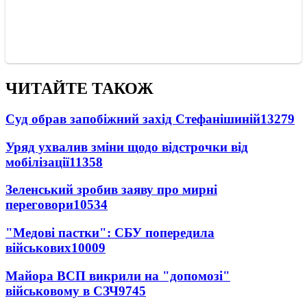
ЧИТАЙТЕ ТАКОЖ
Суд обрав запобіжний захід Стефанішиній
13279
Уряд ухвалив зміни щодо відстрочки від
мобілізації
11358
Зеленський зробив заяву про мирні
переговори
10534
"Медові пастки": СБУ попередила
військових
10009
Майора ВСП викрили на "допомозі"
військовому в СЗЧ
9745