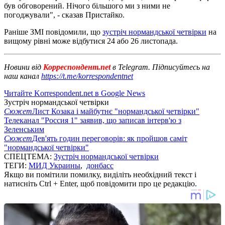
був обговорений. Нічого більшого ми з ними не
погоджували", - сказав Пристайко.
Раніше ЗМІ повідомили, що
зустріч нормандської четвірки
на
вищому рівні може відбутися 24 або 26 листопада.
Новини від
Корреспондент.net
в Telegram. Підписуйтесь на
наш канал
https://t.me/korrespondentnet
Читайте Korrespondent.net в Google News
Зустріч нормандської четвірки
Сюжет
Лист Козака і майбутнє "нормандської четвірки"
Телеканал "Россия 1" заявив, що записав інтерв'ю з
Зеленським
Сюжет
Дев'ять годин переговорів: як пройшов саміт
"нормандської четвірки"
СПЕЦТЕМА:
Зустріч нормандської четвірки
ТЕГИ:
МИД Украины
,
донбасс
Якщо ви помітили помилку, виділіть необхідний текст і
натисніть Ctrl + Enter, щоб повідомити про це редакцію.