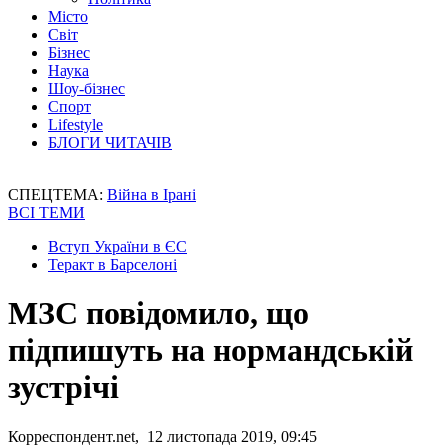
Місто
Світ
Бізнес
Наука
Шоу-бізнес
Спорт
Lifestyle
БЛОГИ ЧИТАЧІВ
СПЕЦТЕМА:
Війна в Ірані
ВСІ ТЕМИ
Вступ України в ЄС
Теракт в Барселоні
МЗС повідомило, що
підпишуть на нормандській
зустрічі
Корреспондент.net, 12 листопада 2019, 09:45