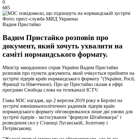
0
685
Фото: пресс-служба МИД Украины
Вадим Пристайко
Вадим Пристайко розповів про
документ, який хочуть ухвалити на
саміті нормандського формату.
Міністр закордонних справ України Вадим Пристайко
розповів про пункти документа, який очікується прийняти на
зустрічі лідерів країн нормандського формату "(України, Росії,
Франції та Німеччини). Про це Пристайко сказав в ефірі
програми Свобода слова на телеканалі ICTV.
Глава МЗС нагадав, що 2 вересня 2019 року в Берліні на
зустрічі зовнішньополітичних радників лідерів країн
нормандського формату обговорювалося лише дві умови для
зустрічі лідерів - застосування "формули Штайнмаєра" і
розведення сил у Станиці Луганській, Золотому і
Петрівському.
"Жодної третьої умови ми не обговорювали, але як ви