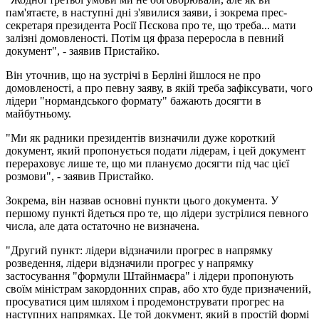
пам'ятаєте, в наступні дні з'явилися заяви, і зокрема прес-
секретаря президента Росії Пєскова про те, що треба... мати
залізні домовленості. Потім ця фраза переросла в певний
документ", - заявив Пристайко.
Він уточнив, що на зустрічі в Берліні йшлося не про
домовленості, а про певну заяву, в якій треба зафіксувати, чого
лідери "нормандського формату" бажають досягти в
майбутньому.
"Ми як радники президентів визначили дуже короткий
документ, який пропонується подати лідерам, і цей документ
перераховує лише те, що ми плануємо досягти під час цієї
розмови", - заявив Пристайко.
Зокрема, він назвав основні пункти цього документа. У
першому пункті йдеться про те, що лідери зустрілися певного
числа, але дата остаточно не визначена.
"Другий пункт: лідери відзначили прогрес в напрямку
розведення, лідери відзначили прогрес у напрямку
застосування "формули Штайнмаєра" і лідери пропонують
своїм міністрам закордонних справ, або хто буде призначений,
просуватися цим шляхом і продемонструвати прогрес на
наступних напрямках. Це той документ, який в простій формі