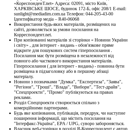
«КореспонденТ.net» Адреса: 02091, місто Київ,
ХАРКІВСЬКЕ ШОСЕ, будинок 172-Б, офіс 208/1 E-mail:
sunlight@mediadim.com.ua
Телефон: 044-205-43-00
Ідентифікатор медіа – R40-06068
Використання будь-яких матеріалів, розміщених на
сайті, дозволяється за умови посилання на
Корреспондент.net.
При копіюванні матеріалів зі сторінки « Новини України
і світу» , для інтернет - видань - обов'язкове пряме
відкрите для пошукових систем гіперпосилання .
Посилання має бути розміщена в незалежності від
повного або часткового використання матеріалів.
Гіперпосилання ( для інтернет - видань) - повинна бути
розміщена в підзаголовку або в першому абзаці
матеріалу.
Новини з позначками "Думка", "Експертиза", "Заява",
"Регіони", "Гроші", "Влада", "Вибори", "Тест-драйв",
"Спецпроекти", "Промо" публікуються на правах
реклами.
Розділ Спецпроекти створюється спільно з
комерційними партнерами.
Будь яке копіювання, публікація, передрук, чи наступне
поширення інформації, що містить посилання на
"Інтерфакс-Україна", EPA / UPG, суворо забороняється.
Власник веб-сторінки в розділі Я-Корреспондент є автор