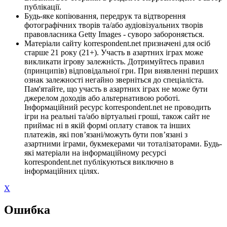
публікації.
Будь-яке копіювання, передрук та відтворення
фотографічних творів та/або аудіовізуальних творів
правовласника Getty Images - суворо забороняється.
Матеріали сайту korrespondent.net призначені для осіб
старше 21 року (21+). Участь в азартних іграх може
викликати ігрову залежність. Дотримуйтесь правил
(принципів) відповідальної гри. При виявленні перших
ознак залежності негайно зверніться до спеціаліста.
Пам'ятайте, що участь в азартних іграх не може бути
джерелом доходів або альтернативою роботі.
Інформаційний ресурс korrespondent.net не проводить
ігри на реальні та/або віртуальні гроші, також сайт не
приймає ні в якій формі оплату ставок та інших
платежів, які пов’язані/можуть бути пов’язані з
азартними іграми, букмекерами чи тоталізаторами. Будь-
які матеріали на інформаційному ресурсі
korrespondent.net публікуються виключно в
інформаційних цілях.
X
Ошибка