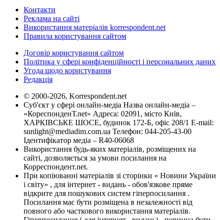
Контакти
Реклама на сайті
Використання матеріалів korrespondent.net
Правила користування сайтом
Договір користування сайтом
Політика у сфері конфіденційності і персональних даних
Угода щодо користування
Редакція
© 2000-2026, Korrespondent.net
Суб'єкт у сфері онлайн-медіа Назва онлайн-медіа –
«КореспонденТ.net» Адреса: 02091, місто Київ,
ХАРКІВСЬКЕ ШОСЕ, будинок 172-Б, офіс 208/1 E-mail:
sunlight@mediadim.com.ua
Телефон: 044-205-43-00
Ідентифікатор медіа – R40-06068
Використання будь-яких матеріалів, розміщених на
сайті, дозволяється за умови посилання на
Корреспондент.net.
При копіюванні матеріалів зі сторінки « Новини України
і світу» , для інтернет - видань - обов'язкове пряме
відкрите для пошукових систем гіперпосилання .
Посилання має бути розміщена в незалежності від
повного або часткового використання матеріалів.
Гіперпосилання ( для інтернет - видань) - повинна бути