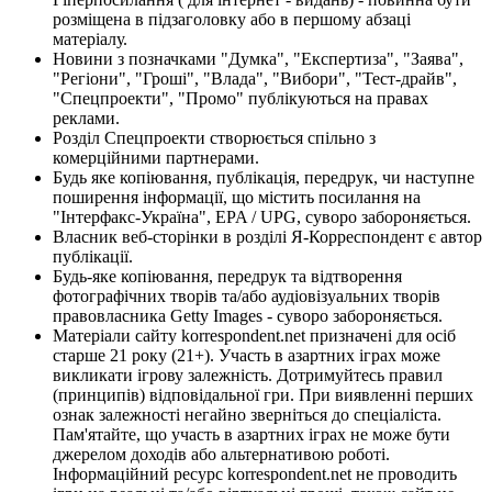
розміщена в підзаголовку або в першому абзаці
матеріалу.
Новини з позначками "Думка", "Експертиза", "Заява",
"Регіони", "Гроші", "Влада", "Вибори", "Тест-драйв",
"Спецпроекти", "Промо" публікуються на правах
реклами.
Розділ Спецпроекти створюється спільно з
комерційними партнерами.
Будь яке копіювання, публікація, передрук, чи наступне
поширення інформації, що містить посилання на
"Інтерфакс-Україна", EPA / UPG, суворо забороняється.
Власник веб-сторінки в розділі Я-Корреспондент є автор
публікації.
Будь-яке копіювання, передрук та відтворення
фотографічних творів та/або аудіовізуальних творів
правовласника Getty Images - суворо забороняється.
Матеріали сайту korrespondent.net призначені для осіб
старше 21 року (21+). Участь в азартних іграх може
викликати ігрову залежність. Дотримуйтесь правил
(принципів) відповідальної гри. При виявленні перших
ознак залежності негайно зверніться до спеціаліста.
Пам'ятайте, що участь в азартних іграх не може бути
джерелом доходів або альтернативою роботі.
Інформаційний ресурс korrespondent.net не проводить