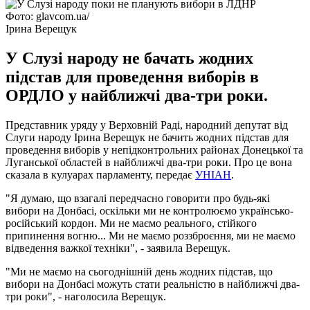
Фото: glavcom.ua/
Ірина Верещук
У Слузі народу не бачать жодних
підстав для проведення виборів в
ОРДЛО у найближчі два-три роки.
Представник уряду у Верховній Раді, народний депутат від
Слуги народу Ірина Верещук не бачить жодних підстав для
проведення виборів у непідконтрольних районах Донецької та
Луганської областей в найближчі два-три роки. Про це вона
сказала в кулуарах парламенту, передає
УНІАН
.
"Я думаю, що взагалі передчасно говорити про будь-які
вибори на Донбасі, оскільки ми не контролюємо українсько-
російський кордон. Ми не маємо реального, стійкого
припинення вогню... Ми не маємо роззброєння, ми не маємо
відведення важкої техніки", - заявила Верещук.
"Ми не маємо на сьогоднішній день жодних підстав, що
вибори на Донбасі можуть стати реальністю в найближчі два-
три роки", - наголосила Верещук.