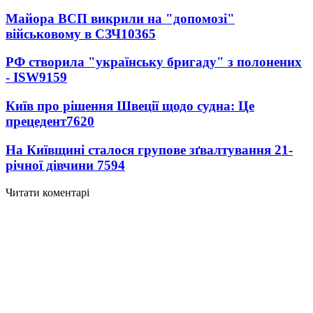
Майора ВСП викрили на "допомозі"
військовому в СЗЧ
10365
РФ створила "українську бригаду" з полонених
- ISW
9159
Київ про рішення Швеції щодо судна: Це
прецедент
7620
На Київщині сталося групове зґвалтування 21-
річної дівчини
7594
Читати коментарі