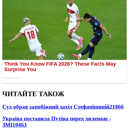
ЧИТАЙТЕ ТАКОЖ
Суд обрав запобіжний захід Стефанішиній
21866
Україна поставила Путіна перед дилемою -
ЗМІ
10463