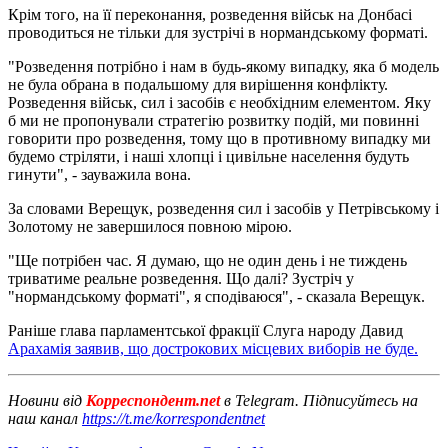
Крім того, на її переконання, розведення військ на Донбасі
проводиться не тільки для зустрічі в нормандському форматі.
"Розведення потрібно і нам в будь-якому випадку, яка б модель
не була обрана в подальшому для вирішення конфлікту.
Розведення військ, сил і засобів є необхідним елементом. Яку
б ми не пропонували стратегію розвитку подій, ми повинні
говорити про розведення, тому що в противному випадку ми
будемо стріляти, і наші хлопці і цивільне населення будуть
гинути", - зауважила вона.
За словами Верещук, розведення сил і засобів у Петрівському і
Золотому не завершилося повною мірою.
"Ще потрібен час. Я думаю, що не один день і не тиждень
триватиме реальне розведення. Що далі? Зустріч у
"нормандському форматі", я сподіваюся", - сказала Верещук.
Раніше глава парламентської фракції Слуга народу Давид
Арахамія заявив, що дострокових місцевих виборів не буде.
Новини від
Корреспондент.net
в Telegram. Підписуйтесь на
наш канал
https://t.me/korrespondentnet