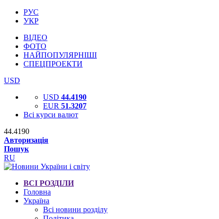
РУС
УКР
ВІДЕО
ФОТО
НАЙПОПУЛЯРНІШІ
СПЕЦПРОЕКТИ
USD
USD
44.4190
EUR
51.3207
Всі курси валют
44.4190
Авторизація
Пошук
RU
ВСІ РОЗДІЛИ
Головна
Україна
Всі новини розділу
Політика