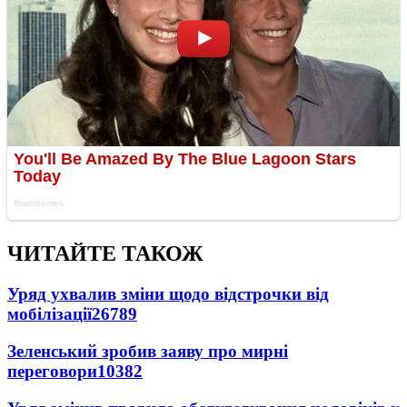
ЧИТАЙТЕ ТАКОЖ
Уряд ухвалив зміни щодо відстрочки від
мобілізації
26789
Зеленський зробив заяву про мирні
переговори
10382