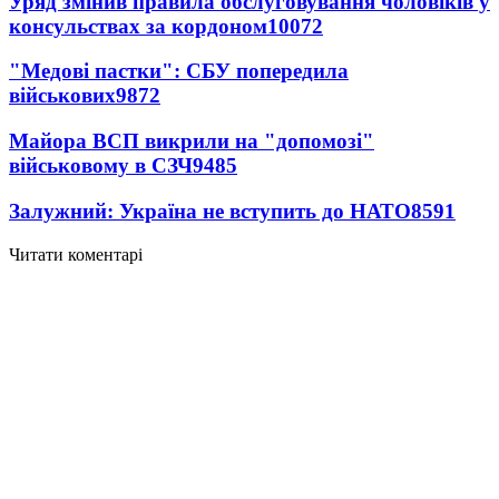
Уряд змінив правила обслуговування чоловіків у
консульствах за кордоном
10072
"Медові пастки": СБУ попередила
військових
9872
Майора ВСП викрили на "допомозі"
військовому в СЗЧ
9485
Залужний: Україна не вступить до НАТО
8591
Читати коментарі