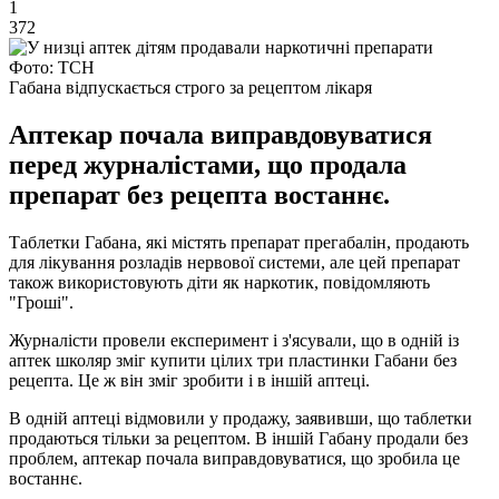
1
372
Фото: ТСН
Габана відпускається строго за рецептом лікаря
Аптекар почала виправдовуватися
перед журналістами, що продала
препарат без рецепта востаннє.
Таблетки Габана, які містять препарат прегабалін, продають
для лікування розладів нервової системи, але цей препарат
також використовують діти як наркотик, повідомляють
"Гроші".
Журналісти провели експеримент і з'ясували, що в одній із
аптек школяр зміг купити цілих три пластинки Габани без
рецепта. Це ж він зміг зробити і в іншій аптеці.
В одній аптеці відмовили у продажу, заявивши, що таблетки
продаються тільки за рецептом. В іншій Габану продали без
проблем, аптекар почала виправдовуватися, що зробила це
востаннє.