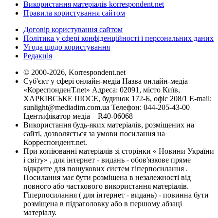
Використання матеріалів korrespondent.net
Правила користування сайтом
Договір користування сайтом
Політика у сфері конфіденційності і персональних даних
Угода щодо користування
Редакція
© 2000-2026, Korrespondent.net
Суб'єкт у сфері онлайн-медіа Назва онлайн-медіа –
«КореспонденТ.net» Адреса: 02091, місто Київ,
ХАРКІВСЬКЕ ШОСЕ, будинок 172-Б, офіс 208/1 E-mail:
sunlight@mediadim.com.ua
Телефон: 044-205-43-00
Ідентифікатор медіа – R40-06068
Використання будь-яких матеріалів, розміщених на
сайті, дозволяється за умови посилання на
Корреспондент.net.
При копіюванні матеріалів зі сторінки « Новини України
і світу» , для інтернет - видань - обов'язкове пряме
відкрите для пошукових систем гіперпосилання .
Посилання має бути розміщена в незалежності від
повного або часткового використання матеріалів.
Гіперпосилання ( для інтернет - видань) - повинна бути
розміщена в підзаголовку або в першому абзаці
матеріалу.