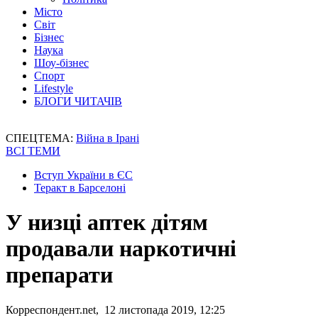
Місто
Світ
Бізнес
Наука
Шоу-бізнес
Спорт
Lifestyle
БЛОГИ ЧИТАЧІВ
СПЕЦТЕМА:
Війна в Ірані
ВСІ ТЕМИ
Вступ України в ЄС
Теракт в Барселоні
У низці аптек дітям
продавали наркотичні
препарати
Корреспондент.net, 12 листопада 2019, 12:25