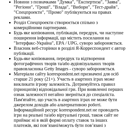
Новини з позначками "Думка", "Експертиза", "Заява",
"Регіони", "Гроші", "Влада", "Вибори", "Тест-драйв",
"Спецпроекти", "Промо" публікуються на правах
реклами.
Розділ Спецпроекти створюється спільно з
комерційними партнерами.
Будь яке копіювання, публікація, передрук, чи наступне
поширення інформації, що містить посилання на
"Інтерфакс-Україна", EPA / UPG, суворо забороняється.
Власник веб-сторінки в розділі Я-Корреспондент є автор
публікації.
Будь-яке копіювання, передрук та відтворення
фотографічних творів та/або аудіовізуальних творів
правовласника Getty Images - суворо забороняється.
Матеріали сайту korrespondent.net призначені для осіб
старше 21 року (21+). Участь в азартних іграх може
викликати ігрову залежність. Дотримуйтесь правил
(принципів) відповідальної гри. При виявленні перших
ознак залежності негайно зверніться до спеціаліста.
Пам'ятайте, що участь в азартних іграх не може бути
джерелом доходів або альтернативою роботі.
Інформаційний ресурс korrespondent.net не проводить
ігри на реальні та/або віртуальні гроші, також сайт не
приймає ні в якій формі оплату ставок та інших
платежів, які пов’язані/можуть бути пов’язані з