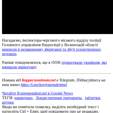
Нагадаємо, інспектора-чергового міського відділу поліції
Головного управління Нацполіції у Волинській області
викрили в незаконному зберіганні та збуті психотропних
речовин
.
Раніше повідомлялося, що в ООН
підрахували українців, які
вживали марихуану
.
Новини від
Корреспондент.net
в Telegram. Підписуйтесь на
наш канал
https://t.me/korrespondentnet
Читайте Korrespondent.net в Google News
ТЕГИ:
наркотики
,
Лекарственные препараты
,
таблетки
,
аптеки
Якщо ви помітили помилку, виділіть необхідний текст і
натисніть Ctrl + Enter, щоб повідомити про це редакцію.