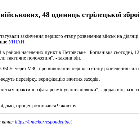
2 військових, 48 одиниць стрілецької збр
татували закінчення першого етапу розведення військ на ділянці 
пише
УНІАН
.
в районі населених пунктів Петрівське - Богданівка сьогодні, 12 
ли тактичне положення", - заявив він.
 ОБСЄ через МЗС про виконання першого етапу розведення сил і 
ведуть перевірку, верифікацію вжитих заходів.
очнеться практична фаза розмінування ділянки", - додав він, заз
 відомо, процес розпочався 9 жовтня.
ш канал
https://t.me/korrespondentnet