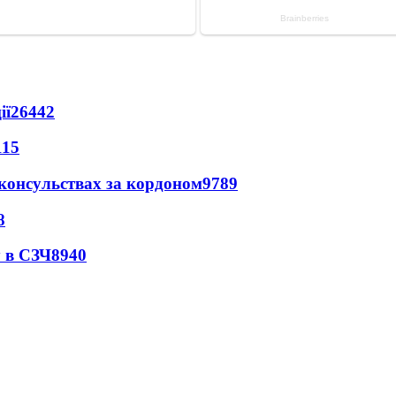
ії
26442
115
 консульствах за кордоном
9789
8
 в СЗЧ
8940