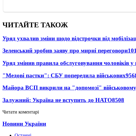
ЧИТАЙТЕ ТАКОЖ
Уряд ухвалив зміни щодо відстрочки від мобілізац
Зеленський зробив заяву про мирні переговори
10
Уряд змінив правила обслуговування чоловіків у
"Медові пастки": СБУ попередила військових
956
Майора ВСП викрили на "допомозі" військовому
Залужний: Україна не вступить до НАТО
8508
Читати коментарі
Новини України
Останні