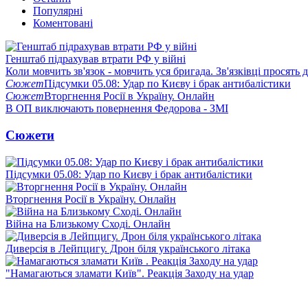
Популярні
Коментовані
Генштаб підрахував втрати РФ у війні
Коли мовчить зв'язок - мовчить уся бригада. Зв'язківці просять
Сюжет
Підсумки 05.08: Удар по Києву і брак антибалістики
Сюжет
Вторгнення Росії в Україну. Онлайн
В ОП виключають повернення Федорова - ЗМІ
Сюжети
Підсумки 05.08: Удар по Києву і брак антибалістики
Вторгнення Росії в Україну. Онлайн
Війна на Близькому Сході. Онлайн
Диверсія в Лейпцигу. Дрон біля українського літака
"Намагаються зламати Київ". Реакція Заходу на удар