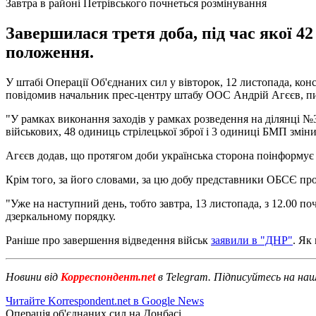
Завтра в районі Петрівського почнеться розмінування
Завершилася третя доба, під час якої 4
положення.
У штабі Операції Об'єднаних сил у вівторок, 12 листопада, конс
повідомив начальник прес-центру штабу ООС Андрій Агєєв, 
"У рамках виконання заходів у рамках розведення на ділянці №3 
військових, 48 одиниць стрілецької зброї і 3 одиниці БМП зміни
Агєєв додав, що протягом доби українська сторона поінформує
Крім того, за його словами, за цю добу представники ОБСЄ про
"Уже на наступний день, тобто завтра, 13 листопада, з 12.00 п
дзеркальному порядку.
Раніше про завершення відведення військ
заявили в "ДНР"
. Як
Новини від
Корреспондент.net
в Telegram. Підписуйтесь на на
Читайте Korrespondent.net в Google News
Операція об'єднаних сил на Донбасі