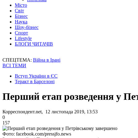
Місто
Світ
Бізнес
Наука
Шоу-бізнес
Спорт
Lifestyle
БЛОГИ ЧИТАЧІВ
СПЕЦТЕМА:
Війна в Ірані
ВСІ ТЕМИ
Вступ України в ЄС
Теракт в Барселоні
Перший етап розведення у Пе
Корреспондент.net, 12 листопада 2019, 13:53
0
157
Фото: facebook.com/pressjfo.news