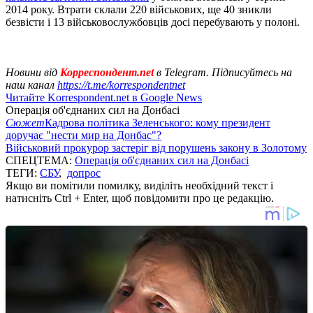
2014 року. Втрати склали 220 військових, ще 40 зникли
безвісти і 13 військовослужбовців досі перебувають у полоні.
Новини від
Корреспондент.net
в Telegram. Підписуйтесь на
наш канал
https://t.me/korrespondentnet
Читайте Korrespondent.net в Google News
Операція об'єднаних сил на Донбасі
Сюжет
Кадрова політика Зеленського: кому президент
доручає "нести мир на Донбас"?
Військовий прокурор застеріг від порушень закону в Золотому
СПЕЦТЕМА:
Операція об'єднаних сил на Донбасі
ТЕГИ:
СБУ
,
допрос
Якщо ви помітили помилку, виділіть необхідний текст і
натисніть Ctrl + Enter, щоб повідомити про це редакцію.