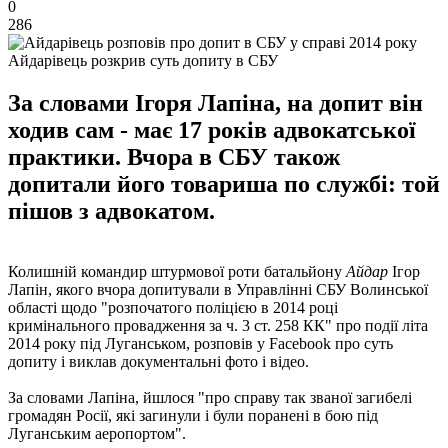
0
286
Айдарівець розкрив суть допиту в СБУ
За словами Ігоря Лапіна, на допит він
ходив сам - має 17 років адвокатської
практики. Вчора в СБУ також
допитали його товариша по службі: той
пішов з адвокатом.
Колишній командир штурмової роти батальйону
Айдар
Ігор
Лапін, якого вчора допитували в Управлінні СБУ Волинської
області щодо "розпочатого поліцією в 2014 році
кримінального провадження за ч. 3 ст. 258 КК" про події літа
2014 року під Луганськом, розповів у Facebook про суть
допиту і виклав документальні фото і відео.
За словами Лапіна, йшлося "про справу так званої загибелі
громадян Росії, які загинули і були поранені в бою під
Луганським аеропортом".