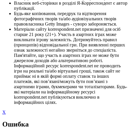
Власник веб-сторінки в розділі Я-Корреспондент є автор
публікації.
Будь-яке копіювання, передрук та відтворення
фотографічних творів та/або аудіовізуальних творів
правовласника Getty Images - суворо забороняється.
Матеріали сайту korrespondent.net призначені для осіб
старше 21 року (21+). Участь в азартних іграх може
викликати ігрову залежність. Дотримуйтесь правил
(принципів) відповідальної гри. При виявленні перших
ознак залежності негайно зверніться до спеціаліста.
Пам'ятайте, що участь в азартних іграх не може бути
джерелом доходів або альтернативою роботі.
Інформаційний ресурс korrespondent.net не проводить
ігри на реальні та/або віртуальні гроші, також сайт не
приймає ні в якій формі оплату ставок та інших
платежів, які пов’язані/можуть бути пов’язані з
азартними іграми, букмекерами чи тоталізаторами. Будь-
які матеріали на інформаційному ресурсі
korrespondent.net публікуються виключно в
інформаційних цілях.
X
Ошибка