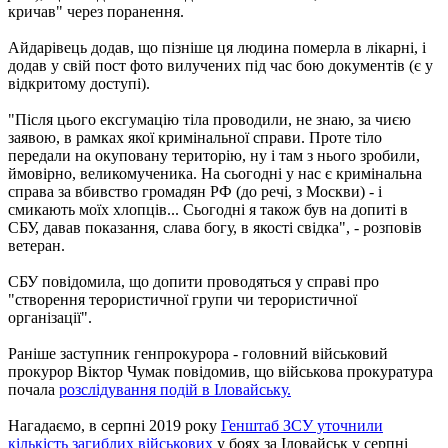
кричав" через поранення.
Айдарівець додав, що пізніше ця людина померла в лікарні, і
додав у свій пост фото вилучених під час бою документів (є у
відкритому доступі).
"Після цього ексгумацію тіла проводили, не знаю, за чиєю
заявою, в рамках якої кримінальної справи. Проте тіло
передали на окуповану територію, ну і там з нього зробили,
ймовірно, великомученика. На сьогодні у нас є кримінальна
справа за вбивство громадян РФ (до речі, з Москви) - і
смикають моїх хлопців... Сьогодні я також був на допиті в
СБУ, давав показання, слава богу, в якості свідка", - розповів
ветеран.
СБУ повідомила, що допити проводяться у справі про
"створення терористичної групи чи терористичної
організації".
Раніше заступник генпрокурора - головний військовий
прокурор Віктор Чумак повідомив, що військова прокуратура
почала
розслідування подій в Іловайську.
Нагадаємо, в серпні 2019 року
Генштаб ЗСУ уточнили
кількість загиблих військових
у боях за Іловайськ у серпні