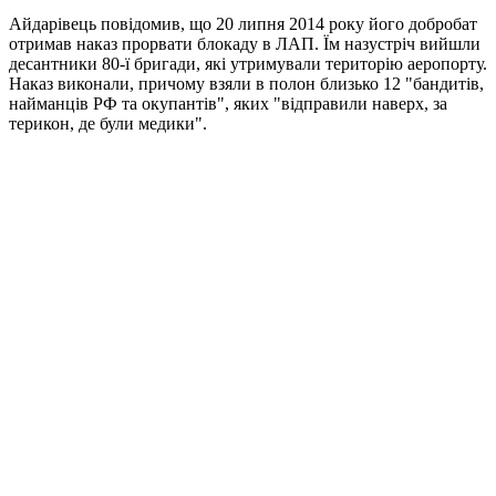
Айдарівець повідомив, що 20 липня 2014 року його добробат
отримав наказ прорвати блокаду в ЛАП. Їм назустріч вийшли
десантники 80-ї бригади, які утримували територію аеропорту.
Наказ виконали, причому взяли в полон близько 12 "бандитів,
найманців РФ та окупантів", яких "відправили наверх, за
терикон, де були медики".