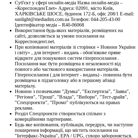
Суб'єкт у сфері онлайн-медіа Назва онлайн-медіа –
«КореспонденТ.net» Адреса: 02091, місто Київ,
ХАРКІВСЬКЕ ШОСЕ, будинок 172-Б, офіс 208/1 E-mail:
sunlight@mediadim.com.ua
Телефон: 044-205-43-00
Ідентифікатор медіа – R40-06068
Використання будь-яких матеріалів, розміщених на
сайті, дозволяється за умови посилання на
Корреспондент.net.
При копіюванні матеріалів зі сторінки « Новини України
і світу» , для інтернет - видань - обов'язкове пряме
відкрите для пошукових систем гіперпосилання .
Посилання має бути розміщена в незалежності від
повного або часткового використання матеріалів.
Гіперпосилання ( для інтернет - видань) - повинна бути
розміщена в підзаголовку або в першому абзаці
матеріалу.
Новини з позначками "Думка", "Експертиза", "Заява",
"Регіони", "Гроші", "Влада", "Вибори", "Тест-драйв",
"Спецпроекти", "Промо" публікуються на правах
реклами.
Розділ Спецпроекти створюється спільно з
комерційними партнерами.
Будь яке копіювання, публікація, передрук, чи наступне
поширення інформації, що містить посилання на
"Інтерфакс-Україна", EPA / UPG, суворо забороняється.