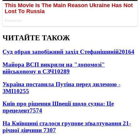
ЧИТАЙТЕ ТАКОЖ
Суд обрав запобіжний захід Стефанішиній
20164
Майора ВСП викрили на "допомозі"
військовому в СЗЧ
10289
Україна поставила Путіна перед дилемою -
ЗМІ
10255
Київ про рішення Швеції щодо судна: Це
прецедент
7574
На Київщині сталося групове зґвалтування 21-
річної дівчини
7307