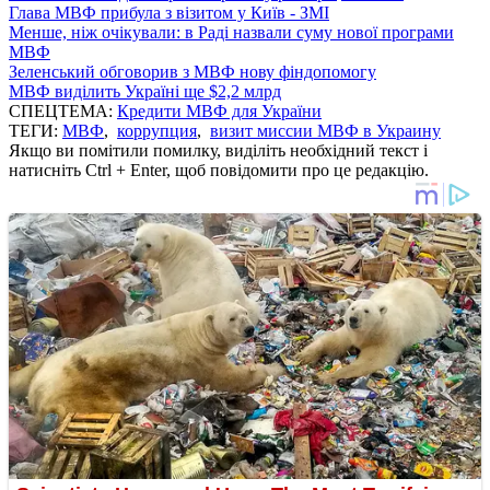
Глава МВФ прибула з візитом у Київ - ЗМІ
Менше, ніж очікували: в Раді назвали суму нової програми
МВФ
Зеленський обговорив з МВФ нову фіндопомогу
МВФ виділить Україні ще $2,2 млрд
СПЕЦТЕМА:
Кредити МВФ для України
ТЕГИ:
МВФ
,
коррупция
,
визит миссии МВФ в Украину
Якщо ви помітили помилку, виділіть необхідний текст і
натисніть Ctrl + Enter, щоб повідомити про це редакцію.