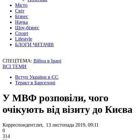
Місто
Світ
Бізнес
Наука
Шоу-бізнес
Спорт
Lifestyle
БЛОГИ ЧИТАЧІВ
СПЕЦТЕМА:
Війна в Ірані
ВСІ ТЕМИ
Вступ України в ЄС
Теракт в Барселоні
У МВФ розповіли, чого
очікують від візиту до Києва
Корреспондент.net, 13 листопада 2019, 09:11
0
314