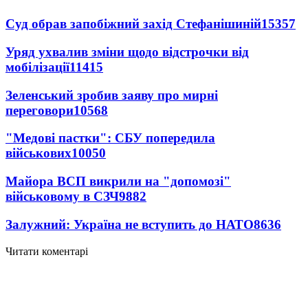
Суд обрав запобіжний захід Стефанішиній
15357
Уряд ухвалив зміни щодо відстрочки від
мобілізації
11415
Зеленський зробив заяву про мирні
переговори
10568
"Медові пастки": СБУ попередила
військових
10050
Майора ВСП викрили на "допомозі"
військовому в СЗЧ
9882
Залужний: Україна не вступить до НАТО
8636
Читати коментарі