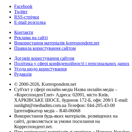
Facebook
Twitter
RSS-стрічки
E-mail розсилка
Контакти
Реклама на сайті
Використання матеріалів korrespondent.net
Правила користування сайтом
Договір користування сайтом
Політика у сфері конфіденційності і персональних даних
Угода щодо користування
Редакція
© 2000-2026, Korrespondent.net
Суб'єкт у сфері онлайн-медіа Назва онлайн-медіа –
«КореспонденТ.net» Адреса: 02091, місто Київ,
ХАРКІВСЬКЕ ШОСЕ, будинок 172-Б, офіс 208/1 E-mail:
sunlight@mediadim.com.ua
Телефон: 044-205-43-00
Ідентифікатор медіа – R40-06068
Використання будь-яких матеріалів, розміщених на
сайті, дозволяється за умови посилання на
Корреспондент.net.
При копіюванні матеріалів зі сторінки « Новини України