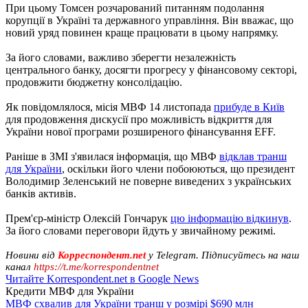
При цьому Томсен розчарований питанням подолання
корупції в Україні та державного управління. Він вважає, що
новий уряд повинен краще працювати в цьому напрямку.
За його словами, важливо зберегти незалежність
центрального банку, досягти прогресу у фінансовому секторі,
продовжити бюджетну консолідацію.
Як повідомлялося, місія МВФ 14 листопада
прибуде в Київ
для продовження дискусії про можливість відкриття для
України нової програми розширеного фінансування EFF.
Раніше в ЗМІ з'явилася інформація, що МВФ
відклав транш
для України
, оскільки його члени побоюються, що президент
Володимир Зеленський не поверне виведених з українських
банків активів.
Прем'єр-міністр Олексій Гончарук
цю інформацію відкинув
.
За його словами переговори йдуть у звичайному режимі.
Новини від
Корреспондент.net
у Telegram. Підписуйтесь на наш
канал
https://t.me/korrespondentnet
Читайте Korrespondent.net в Google News
Кредити МВФ для України
МВФ схвалив для України транш у розмірі $690 млн