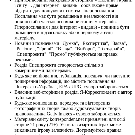
і світу» , для інтернет - видань - обов'язкове пряме
відкрите для пошукових систем гіперпосилання .
Посилання має бути розміщена в незалежності від
повного або часткового використання матеріалів.
Гіперпосилання ( для інтернет - видань) - повинна бути
розміщена в підзаголовку або в першому абзаці
матеріалу.
Новини з позначками "Думка", "Експертиза", "Заява",
"Регіони", "Гроші", "Влада", "Вибори", "Тест-драйв",
"Спецпроекти", "Промо" публікуються на правах
реклами.
Розділ Спецпроекти створюється спільно з
комерційними партнерами.
Будь яке копіювання, публікація, передрук, чи наступне
поширення інформації, що містить посилання на
"Інтерфакс-Україна", EPA / UPG, суворо забороняється.
Власник веб-сторінки в розділі Я-Корреспондент є автор
публікації.
Будь-яке копіювання, передрук та відтворення
фотографічних творів та/або аудіовізуальних творів
правовласника Getty Images - суворо забороняється.
Матеріали сайту korrespondent.net призначені для осіб
старше 21 року (21+). Участь в азартних іграх може
викликати ігрову залежність. Дотримуйтесь правил