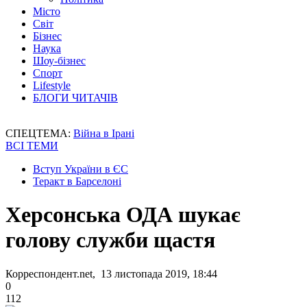
Місто
Світ
Бізнес
Наука
Шоу-бізнес
Спорт
Lifestyle
БЛОГИ ЧИТАЧІВ
СПЕЦТЕМА:
Війна в Ірані
ВСІ ТЕМИ
Вступ України в ЄС
Теракт в Барселоні
Херсонська ОДА шукає
голову служби щастя
Корреспондент.net, 13 листопада 2019, 18:44
0
112