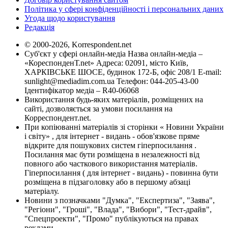
Політика у сфері конфіденційності і персональних даних
Угода щодо користування
Редакція
© 2000-2026, Korrespondent.net
Суб'єкт у сфері онлайн-медіа Назва онлайн-медіа –
«КореспонденТ.net» Адреса: 02091, місто Київ,
ХАРКІВСЬКЕ ШОСЕ, будинок 172-Б, офіс 208/1 E-mail:
sunlight@mediadim.com.ua
Телефон: 044-205-43-00
Ідентифікатор медіа – R40-06068
Використання будь-яких матеріалів, розміщених на
сайті, дозволяється за умови посилання на
Корреспондент.net.
При копіюванні матеріалів зі сторінки « Новини України
і світу» , для інтернет - видань - обов'язкове пряме
відкрите для пошукових систем гіперпосилання .
Посилання має бути розміщена в незалежності від
повного або часткового використання матеріалів.
Гіперпосилання ( для інтернет - видань) - повинна бути
розміщена в підзаголовку або в першому абзаці
матеріалу.
Новини з позначками "Думка", "Експертиза", "Заява",
"Регіони", "Гроші", "Влада", "Вибори", "Тест-драйв",
"Спецпроекти", "Промо" публікуються на правах
реклами.