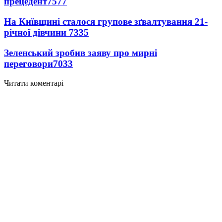
прецедент
7577
На Київщині сталося групове зґвалтування 21-
річної дівчини
7335
Зеленський зробив заяву про мирні
переговори
7033
Читати коментарі