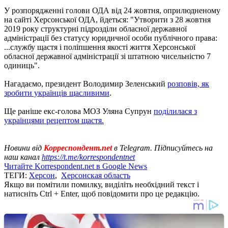
У розпорядженні голови ОДА від 24 жовтня, оприлюдненому
на сайті Херсонської ОДА, йдеться: "Утворити з 28 жовтня
2019 року структурні підрозділи обласної державної
адміністрації без статусу юридичної особи публічного права:
...службу щастя і поліпшення якості життя Херсонської
обласної державної адміністрації зі штатною чисельністю 7
одиниць".
Нагадаємо, президент Володимир Зеленський
розповів, як
зробити українців щасливими
.
Ще раніше екс-голова МОЗ Уляна Супрун
поділилася з
українцями рецептом щастя.
Новини від
Корреспондент.net
в Telegram. Підписуйтесь на
наш канал
https://t.me/korrespondentnet
Читайте Korrespondent.net в Google News
ТЕГИ:
Херсон
,
Херсонская область
Якщо ви помітили помилку, виділіть необхідний текст і
натисніть Ctrl + Enter, щоб повідомити про це редакцію.