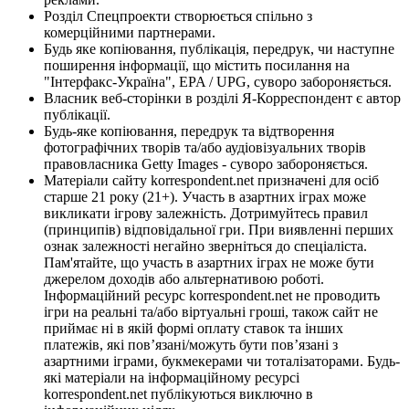
Розділ Спецпроекти створюється спільно з
комерційними партнерами.
Будь яке копіювання, публікація, передрук, чи наступне
поширення інформації, що містить посилання на
"Інтерфакс-Україна", EPA / UPG, суворо забороняється.
Власник веб-сторінки в розділі Я-Корреспондент є автор
публікації.
Будь-яке копіювання, передрук та відтворення
фотографічних творів та/або аудіовізуальних творів
правовласника Getty Images - суворо забороняється.
Матеріали сайту korrespondent.net призначені для осіб
старше 21 року (21+). Участь в азартних іграх може
викликати ігрову залежність. Дотримуйтесь правил
(принципів) відповідальної гри. При виявленні перших
ознак залежності негайно зверніться до спеціаліста.
Пам'ятайте, що участь в азартних іграх не може бути
джерелом доходів або альтернативою роботі.
Інформаційний ресурс korrespondent.net не проводить
ігри на реальні та/або віртуальні гроші, також сайт не
приймає ні в якій формі оплату ставок та інших
платежів, які пов’язані/можуть бути пов’язані з
азартними іграми, букмекерами чи тоталізаторами. Будь-
які матеріали на інформаційному ресурсі
korrespondent.net публікуються виключно в