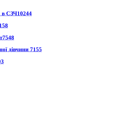
 в СЗЧ
10244
158
т
7548
ної дівчини
7155
03