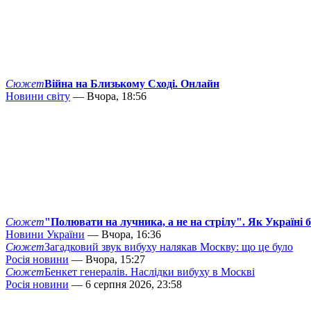
Сюжет
Війна на Близькому Сході. Онлайн
Новини світу
— Вчора, 18:56
Сюжет
"Полювати на лучника, а не на стрілу". Як Україні 
Новини України
— Вчора, 16:36
Сюжет
Загадковий звук вибуху налякав Москву: що це було
Росія новини
— Вчора, 15:27
Сюжет
Бенкет генералів. Наслідки вибуху в Москві
Росія новини
— 6 серпня 2026, 23:58