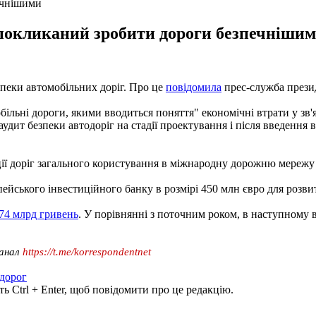
печнішими
, покликаний зробити дороги безпечнішим
пеки автомобільних доріг. Про це
повідомила
прес-служба презид
більні дороги, якими вводиться поняття" економічні втрати у зв
дит безпеки автодоріг на стадії проектування і після введення в
ції доріг загального користування в міжнародну дорожню мережу 
йського інвестиційного банку в розмірі 450 млн євро для розви
 74 млрд гривень
. У порівнянні з поточним роком, в наступному 
канал
https://t.me/korrespondentnet
дорог
ь Ctrl + Enter, щоб повідомити про це редакцію.