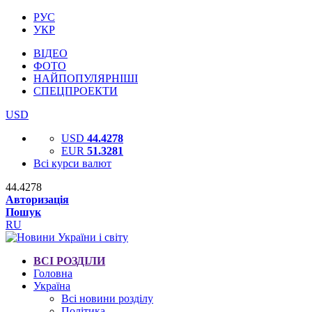
РУС
УКР
ВІДЕО
ФОТО
НАЙПОПУЛЯРНІШІ
СПЕЦПРОЕКТИ
USD
USD
44.4278
EUR
51.3281
Всі курси валют
44.4278
Авторизація
Пошук
RU
ВСІ РОЗДІЛИ
Головна
Україна
Всі новини розділу
Політика