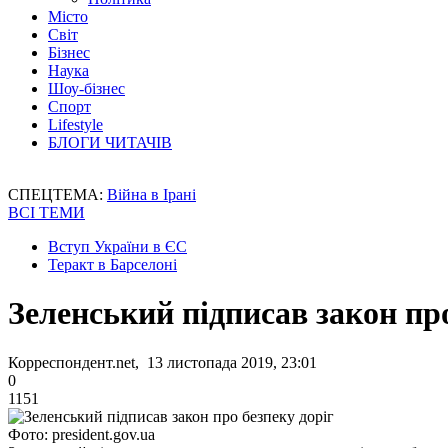
Місто
Світ
Бізнес
Наука
Шоу-бізнес
Спорт
Lifestyle
БЛОГИ ЧИТАЧІВ
СПЕЦТЕМА:
Війна в Ірані
ВСІ ТЕМИ
Вступ України в ЄС
Теракт в Барселоні
Зеленський підписав закон про
Корреспондент.net, 13 листопада 2019, 23:01
0
1151
Фото: president.gov.ua