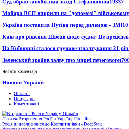
Суд обрав запобіжний захід Стефанішиній
19337
Майора ВСП викрили на "допомозі" військовому
Україна поставила Путіна перед дилемою - ЗМІ
10
Київ про рішення Швеції щодо судна: Це прецеден
На Київщині сталося групове зґвалтування 21-річ
Зеленський зробив заяву про мирні переговори
70
Читати коментарі
Новини України
Останні
Популярні
Коментовані
Сюжет
Вторгнення Росії в Україну. Онлайн
Росіяни наблизилися до Костянтинівки - DeepState