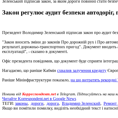
Зеленський підписав закон, за яким дороги повинні стати без
Закон регулює аудит безпеки автодоріг
Президент Володимир Зеленський підписав закон про аудит без
"Закон вносить зміни до законів Про дорожній рух і Про автомо
результаті дорожньо-транспортних пригод". Документ вводить ау
експлуатації", - сказано в документі.
Офіс президента повідомив, що документ буде сприяти інтегра
Нагадаємо, що раніше Кабмін
схвалив залучення кредиту
Європе
Раніше Мінінфраструктури показало,
на що витратять рекордні
Новини від
Корреспондент.net
в Telegram. Підписуйтесь на наш 
Читайте Korrespondent.net в Google News
ТЕГИ:
законы
,
дороги
,
дорога
,
Владимир Зеленский
,
Ремонт 
Якщо ви помітили помилку, виділіть необхідний текст і натисніт