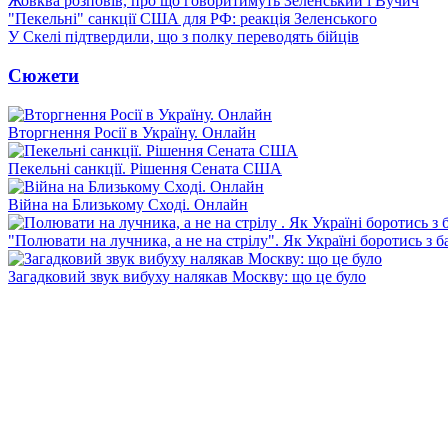
Жовква розповів, про що говоритимуть Зеленський і Вучич
"Пекельні" санкції США для РФ: реакція Зеленського
У Скелі підтвердили, що з полку переводять бійців
Сюжети
Вторгнення Росії в Україну. Онлайн
Пекельні санкції. Рішення Сената США
Війна на Близькому Сході. Онлайн
"Полювати на лучника, а не на стрілу". Як Україні боротись з 
Загадковий звук вибуху налякав Москву: що це було