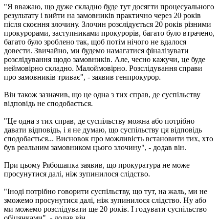
"Я вважаю, що дуже складно буде тут досягти процесуального
результату і вийти на замовників практично через 20 років
після скоєння злочину. Злочин розслідується 20 років різними
прокурорами, заступниками прокурорів, багато було втрачено,
багато було зроблено так, щоб потім нічого не вдалося
довести. Звичайно, ми будемо намагатися фіналізувати
розслідування щодо замовників. Але, чесно кажучи, це буде
неймовірно складно. Малоймовірно. Розслідування справи
про замовників триває", - заявив генпрокурор.
Він також зазначив, що це одна з тих справ, де суспільству
відповідь не сподобається.
"Це одна з тих справ, де суспільству можна або потрібно
давати відповідь, і я не думаю, що суспільству ця відповідь
сподобається... Висновок про можливість встановити тих, хто
був реальним замовником цього злочину", - додав він.
При цьому Рябошапка заявив, що прокуратура не може
просунутися далі, ніж зупинилося слідство.
"Іноді потрібно говорити суспільству, що тут, на жаль, ми не
зможемо просунутися далі, ніж зупинилося слідство. Ну або
ми можемо розслідувати ще 20 років. І годувати суспільство
обіцянками", - додав він.