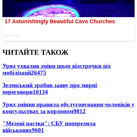
ЧИТАЙТЕ ТАКОЖ
Уряд ухвалив зміни щодо відстрочки від
мобілізації
26475
Зеленський зробив заяву про мирні
переговори
10134
Уряд змінив правила обслуговування чоловіків у
консульствах за кордоном
9812
"Медові пастки": СБУ попередила
військових
9601