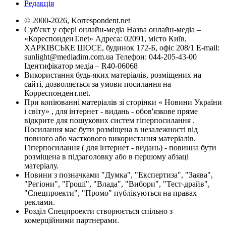
Редакція
© 2000-2026, Korrespondent.net
Суб'єкт у сфері онлайн-медіа Назва онлайн-медіа –
«КореспонденТ.net» Адреса: 02091, місто Київ,
ХАРКІВСЬКЕ ШОСЕ, будинок 172-Б, офіс 208/1 E-mail:
sunlight@mediadim.com.ua
Телефон: 044-205-43-00
Ідентифікатор медіа – R40-06068
Використання будь-яких матеріалів, розміщених на
сайті, дозволяється за умови посилання на
Корреспондент.net.
При копіюванні матеріалів зі сторінки « Новини України
і світу» , для інтернет - видань - обов'язкове пряме
відкрите для пошукових систем гіперпосилання .
Посилання має бути розміщена в незалежності від
повного або часткового використання матеріалів.
Гіперпосилання ( для інтернет - видань) - повинна бути
розміщена в підзаголовку або в першому абзаці
матеріалу.
Новини з позначками "Думка", "Експертиза", "Заява",
"Регіони", "Гроші", "Влада", "Вибори", "Тест-драйв",
"Спецпроекти", "Промо" публікуються на правах
реклами.
Розділ Спецпроекти створюється спільно з
комерційними партнерами.