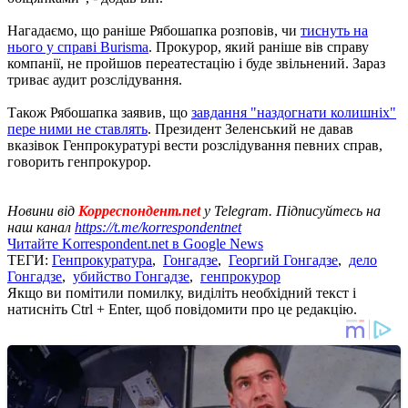
Нагадаємо, що раніше Рябошапка розповів, чи
тиснуть на
нього у справі Burisma
. Прокурор, який раніше вів справу
компанії, не пройшов переатестацію і буде звільнений. Зараз
триває аудит розслідування.
Також Рябошапка заявив, що
завдання "наздогнати колишніх"
пере ними не ставлять
. Президент Зеленський не давав
вказівок Генпрокуратурі вести розслідування певних справ,
говорить генпрокурор.
Новини від
Корреспондент.net
у Telegram. Підписуйтесь на
наш канал
https://t.me/korrespondentnet
Читайте Korrespondent.net в Google News
ТЕГИ:
Генпрокуратура
,
Гонгадзе
,
Георгий Гонгадзе
,
дело
Гонгадзе
,
убийство Гонгадзе
,
генпрокурор
Якщо ви помітили помилку, виділіть необхідний текст і
натисніть Ctrl + Enter, щоб повідомити про це редакцію.