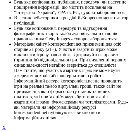
Будь яке копіювання, публікація, передрук, чи наступне
поширення інформації, що містить посилання на
"Інтерфакс-Україна", EPA / UPG, суворо забороняється.
Власник веб-сторінки в розділі Я-Корреспондент є автор
публікації.
Будь-яке копіювання, передрук та відтворення
фотографічних творів та/або аудіовізуальних творів
правовласника Getty Images - суворо забороняється.
Матеріали сайту korrespondent.net призначені для осіб
старше 21 року (21+). Участь в азартних іграх може
викликати ігрову залежність. Дотримуйтесь правил
(принципів) відповідальної гри. При виявленні перших
ознак залежності негайно зверніться до спеціаліста.
Пам'ятайте, що участь в азартних іграх не може бути
джерелом доходів або альтернативою роботі.
Інформаційний ресурс korrespondent.net не проводить
ігри на реальні та/або віртуальні гроші, також сайт не
приймає ні в якій формі оплату ставок та інших
платежів, які пов’язані/можуть бути пов’язані з
азартними іграми, букмекерами чи тоталізаторами. Будь-
які матеріали на інформаційному ресурсі
korrespondent.net публікуються виключно в
інформаційних цілях.
X