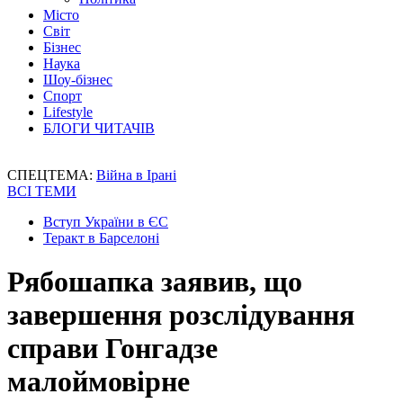
Місто
Світ
Бізнес
Наука
Шоу-бізнес
Спорт
Lifestyle
БЛОГИ ЧИТАЧІВ
СПЕЦТЕМА:
Війна в Ірані
ВСІ ТЕМИ
Вступ України в ЄС
Теракт в Барселоні
Рябошапка заявив, що
завершення розслідування
справи Гонгадзе
малоймовірне