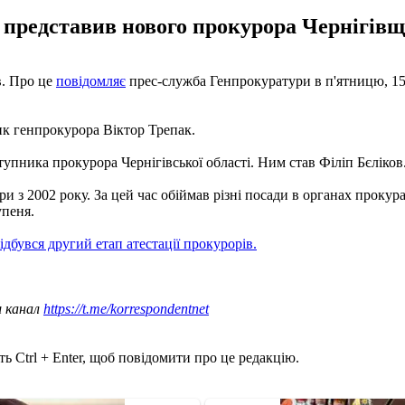
 представив нового прокурора Чернігівщ
в. Про це
повідомляє
прес-служба Генпрокуратури в п'ятницю, 15
ик генпрокурора Віктор Трепак.
пника прокурора Чернігівської області. Ним став Філіп Бєліков
 з 2002 року. За цей час обіймав різні посади в органах прокур
упеня.
ідбувся другий етап атестації прокурорів.
ш канал
https://t.me/korrespondentnet
ь Ctrl + Enter, щоб повідомити про це редакцію.