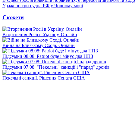
В Одесі зросла кількість поранених, є перебої зі зв'язком та вод
Уражено три судна РФ у Чорному морі
Сюжети
Вторгнення Росії в Україну. Онлайн
Війна на Близькому Сході. Онлайн
Підсумки 08.08: Patriot буде і мінус два НПЗ
Підсумки 07.08: "Пекельні" санкції і "парад" дронів
Пекельні санкції. Рішення Сената США