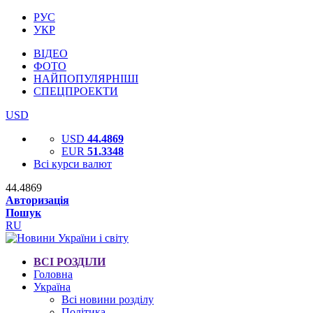
РУС
УКР
ВІДЕО
ФОТО
НАЙПОПУЛЯРНІШІ
СПЕЦПРОЕКТИ
USD
USD
44.4869
EUR
51.3348
Всі курси валют
44.4869
Авторизація
Пошук
RU
ВСІ РОЗДІЛИ
Головна
Україна
Всі новини розділу
Політика