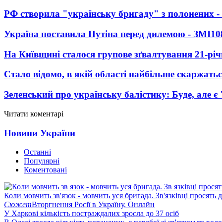
РФ створила "українську бригаду" з полонених -
Україна поставила Путіна перед дилемою - ЗМІ
10
На Київщині сталося групове зґвалтування 21-річ
Стало відомо, в якій області найбільше скаржать
Зеленський про українську балістику: Буде, але є
Читати коментарі
Новини України
Останні
Популярні
Коментовані
Коли мовчить зв'язок - мовчить уся бригада. Зв'язківці просять
Сюжет
Вторгнення Росії в Україну. Онлайн
У Харкові кількість постраждалих зросла до 37 осіб