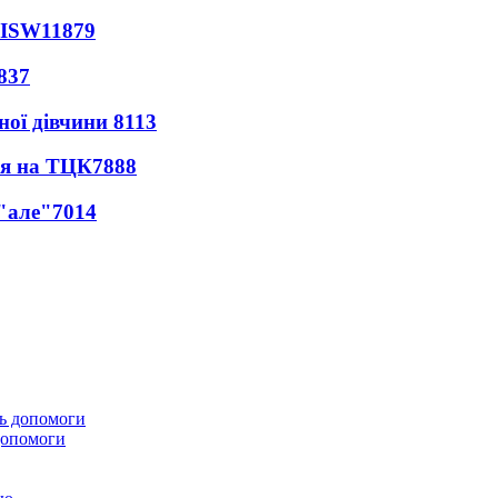
 ISW
11879
837
ної дівчини
8113
ся на ТЦК
7888
 "але"
7014
 допомоги