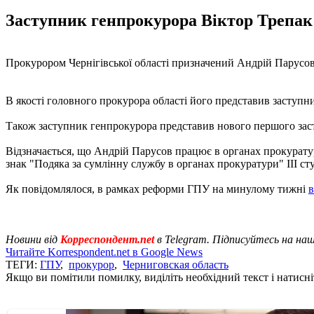
Заступник генпрокурора Віктор Трепак
Прокурором Чернігівської області призначений Андрій Парусо
В якості головного прокурора області його представив заступн
Також заступник генпрокурора представив нового першого засту
Відзначається, що Андрій Парусов працює в органах прокуратури
знак "Подяка за сумлінну службу в органах прокуратури" III ст
Як повідомлялося, в рамках реформи ГПУ на минулому тижні
в
Новини від
Корреспондент.net
в Telegram. Підписуйтесь на на
Читайте Korrespondent.net в Google News
ТЕГИ:
ГПУ
,
прокурор
,
Черниговская область
Якщо ви помітили помилку, виділіть необхідний текст і натисніт