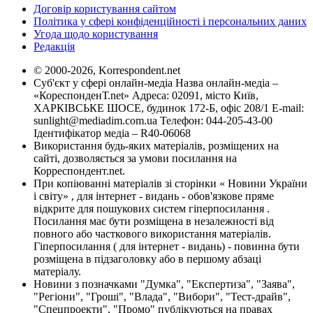
Договір користування сайтом
Політика у сфері конфіденційності і персональних даних
Угода щодо користування
Редакція
© 2000-2026, Korrespondent.net
Суб'єкт у сфері онлайн-медіа Назва онлайн-медіа –
«КореспонденТ.net» Адреса: 02091, місто Київ,
ХАРКІВСЬКЕ ШОСЕ, будинок 172-Б, офіс 208/1 E-mail:
sunlight@mediadim.com.ua
Телефон: 044-205-43-00
Ідентифікатор медіа – R40-06068
Використання будь-яких матеріалів, розміщених на
сайті, дозволяється за умови посилання на
Корреспондент.net.
При копіюванні матеріалів зі сторінки « Новини України
і світу» , для інтернет - видань - обов'язкове пряме
відкрите для пошукових систем гіперпосилання .
Посилання має бути розміщена в незалежності від
повного або часткового використання матеріалів.
Гіперпосилання ( для інтернет - видань) - повинна бути
розміщена в підзаголовку або в першому абзаці
матеріалу.
Новини з позначками "Думка", "Експертиза", "Заява",
"Регіони", "Гроші", "Влада", "Вибори", "Тест-драйв",
"Спецпроекти", "Промо" публікуються на правах