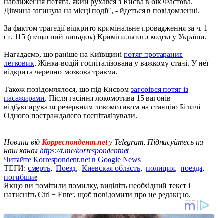
наближення потяга, який рухався з Києва в бік Фастова.
Дівчина загинула на місці події", - йдеться в повідомленні.
За фактом трагедії відкрито кримінальне провадження за ч. 1
ст. 115 (нещасний випадок) Кримінального кодексу України.
Нагадаємо, що раніше на Київщині
потяг протаранив
легковик
. Жінка-водій госпіталізована у важкому стані. У неї
відкрита черепно-мозкова травма.
Також повідомлялося, що під Києвом
загорівся потяг із
пасажирами
. Після гасіння локомотива 15 вагонів
відбуксирували резервним локомотивом на станцію Біличі.
Одного постраждалого госпіталізували.
Новини від
Корреспондент.net
у Telegram. Підписуйтесь на
наш канал
https://t.me/korrespondentnet
Читайте Korrespondent.net в Google News
ТЕГИ:
смерть
,
Поезд
,
Киевская область
,
полиция
,
поезда
,
погибшие
Якщо ви помітили помилку, виділіть необхідний текст і
натисніть Ctrl + Enter, щоб повідомити про це редакцію.