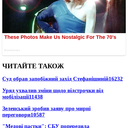
ЧИТАЙТЕ ТАКОЖ
Суд обрав запобіжний захід Стефанішиній
16232
Уряд ухвалив зміни щодо відстрочки від
мобілізації
11438
Зеленський зробив заяву про мирні
переговори
10587
"Медові пастки": СБУ попередила