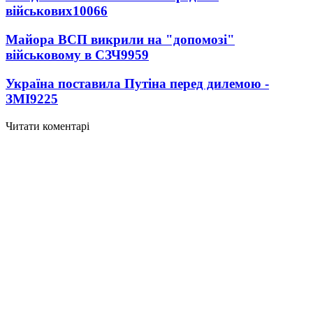
військових
10066
Майора ВСП викрили на "допомозі"
військовому в СЗЧ
9959
Україна поставила Путіна перед дилемою -
ЗМІ
9225
Читати коментарі