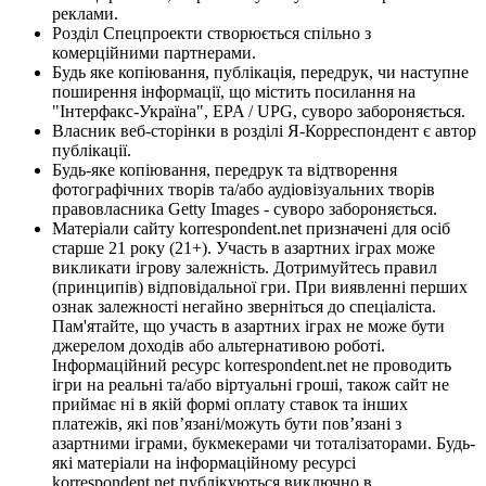
реклами.
Розділ Спецпроекти створюється спільно з
комерційними партнерами.
Будь яке копіювання, публікація, передрук, чи наступне
поширення інформації, що містить посилання на
"Інтерфакс-Україна", EPA / UPG, суворо забороняється.
Власник веб-сторінки в розділі Я-Корреспондент є автор
публікації.
Будь-яке копіювання, передрук та відтворення
фотографічних творів та/або аудіовізуальних творів
правовласника Getty Images - суворо забороняється.
Матеріали сайту korrespondent.net призначені для осіб
старше 21 року (21+). Участь в азартних іграх може
викликати ігрову залежність. Дотримуйтесь правил
(принципів) відповідальної гри. При виявленні перших
ознак залежності негайно зверніться до спеціаліста.
Пам'ятайте, що участь в азартних іграх не може бути
джерелом доходів або альтернативою роботі.
Інформаційний ресурс korrespondent.net не проводить
ігри на реальні та/або віртуальні гроші, також сайт не
приймає ні в якій формі оплату ставок та інших
платежів, які пов’язані/можуть бути пов’язані з
азартними іграми, букмекерами чи тоталізаторами. Будь-
які матеріали на інформаційному ресурсі
korrespondent.net публікуються виключно в