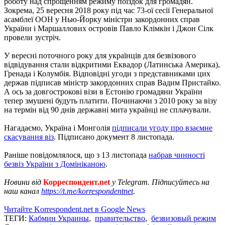
роботу над спрощенням режиму поїздок для громадян.
Зокрема, 25 вересня 2018 року під час 73-ої сесії Генеральної
асамблеї ООН у Нью-Йорку міністри закордонних справ
України і Маршаллових островів Павло Клімкін і Джон Сілк
провели зустріч.
У вересні поточного року для українців для безвізового
відвідування стали відкритими Еквадор (Латинська Америка),
Гренада і Колумбія. Відповідні угоди з представниками цих
держав підписав міністр закордонних справ Вадим Пристайко.
А ось за довгострокові візи в Естонію громадяни України
тепер змушені будуть платити. Починаючи з 2010 року за візу
на термін від 90 днів державні мита українці не сплачували.
Нагадаємо, Україна і Монголія
підписали угоду про взаємне
скасування віз
. Підписано документ 8 листопада.
Раніше повідомлялося, що з 13 листопада
набрав чинності
безвіз України з Домініканою
.
Новини від
Корреспондент.net
у Telegram. Підписуйтесь на
наш канал
https://t.me/korrespondentnet
.
Читайте Korrespondent.net в Google News
ТЕГИ:
Кабмин Украины
,
правительство
,
безвизовый режим