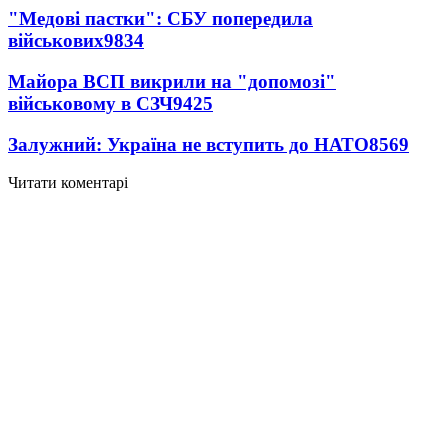
"Медові пастки": СБУ попередила
військових
9834
Майора ВСП викрили на "допомозі"
військовому в СЗЧ
9425
Залужний: Україна не вступить до НАТО
8569
Читати коментарі