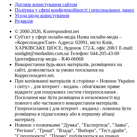
Договір користування сайтом
Політика у сфері конфіденційності і персональних даних
Угода щодо користування
Редакція
© 2000-2026, Korrespondent.net
Суб'єкт у сфері онлайн-медіа Назва онлайн-медіа –
«КореспонденТ.net» Адреса: 02091, місто Київ,
ХАРКІВСЬКЕ ШОСЕ, будинок 172-Б, офіс 208/1 E-mail:
sunlight@mediadim.com.ua
Телефон: 044-205-43-00
Ідентифікатор медіа – R40-06068
Використання будь-яких матеріалів, розміщених на
сайті, дозволяється за умови посилання на
Корреспондент.net.
При копіюванні матеріалів зі сторінки « Новини України
і світу» , для інтернет - видань - обов'язкове пряме
відкрите для пошукових систем гіперпосилання .
Посилання має бути розміщена в незалежності від
повного або часткового використання матеріалів.
Гіперпосилання ( для інтернет - видань) - повинна бути
розміщена в підзаголовку або в першому абзаці
матеріалу.
Новини з позначками "Думка", "Експертиза", "Заява",
"Регіони", "Гроші", "Влада", "Вибори", "Тест-драйв",
"Спецпроекти", "Промо" публікуються на правах