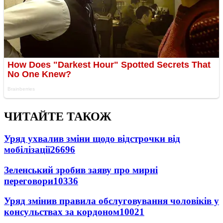
ЧИТАЙТЕ ТАКОЖ
Уряд ухвалив зміни щодо відстрочки від
мобілізації
26696
Зеленський зробив заяву про мирні
переговори
10336
Уряд змінив правила обслуговування чоловіків у
консульствах за кордоном
10021