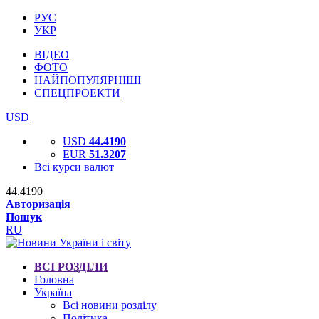
РУС
УКР
ВІДЕО
ФОТО
НАЙПОПУЛЯРНІШІ
СПЕЦПРОЕКТИ
USD
USD
44.4190
EUR
51.3207
Всі курси валют
44.4190
Авторизація
Пошук
RU
ВСІ РОЗДІЛИ
Головна
Україна
Всі новини розділу
Політика