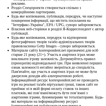
реклами.
Розділ Спецпроекти створюється спільно з
комерційними партнерами.
Будь яке копіювання, публікація, передрук, чи наступне
поширення інформації, що містить посилання на
"Інтерфакс-Україна", EPA / UPG, суворо забороняється.
Власник веб-сторінки в розділі Я-Корреспондент є автор
публікації.
Будь-яке копіювання, передрук та відтворення
фотографічних творів та/або аудіовізуальних творів
правовласника Getty Images - суворо забороняється.
Матеріали сайту korrespondent.net призначені для осіб
старше 21 року (21+). Участь в азартних іграх може
викликати ігрову залежність. Дотримуйтесь правил
(принципів) відповідальної гри. При виявленні перших
ознак залежності негайно зверніться до спеціаліста.
Пам'ятайте, що участь в азартних іграх не може бути
джерелом доходів або альтернативою роботі.
Інформаційний ресурс korrespondent.net не проводить
ігри на реальні та/або віртуальні гроші, також сайт не
приймає ні в якій формі оплату ставок та інших
платежів, які пов’язані/можуть бути пов’язані з
азартними іграми, букмекерами чи тоталізаторами. Будь-
які матеріали на інформаційному ресурсі
korrespondent.net публікуються виключно в