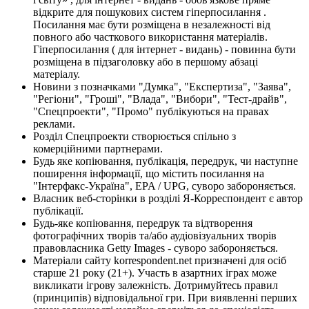
відкрите для пошукових систем гіперпосилання .
Посилання має бути розміщена в незалежності від
повного або часткового використання матеріалів.
Гіперпосилання ( для інтернет - видань) - повинна бути
розміщена в підзаголовку або в першому абзаці
матеріалу.
Новини з позначками "Думка", "Експертиза", "Заява",
"Регіони", "Гроші", "Влада", "Вибори", "Тест-драйв",
"Спецпроекти", "Промо" публікуються на правах
реклами.
Розділ Спецпроекти створюється спільно з
комерційними партнерами.
Будь яке копіювання, публікація, передрук, чи наступне
поширення інформації, що містить посилання на
"Інтерфакс-Україна", EPA / UPG, суворо забороняється.
Власник веб-сторінки в розділі Я-Корреспондент є автор
публікації.
Будь-яке копіювання, передрук та відтворення
фотографічних творів та/або аудіовізуальних творів
правовласника Getty Images - суворо забороняється.
Матеріали сайту korrespondent.net призначені для осіб
старше 21 року (21+). Участь в азартних іграх може
викликати ігрову залежність. Дотримуйтесь правил
(принципів) відповідальної гри. При виявленні перших