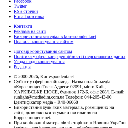
Facebook
Twitter
RSS-стрічки
E-mail розсилка
Контакти
Реклама на сайті
Використання матеріалів korrespondent.net
Правила користування сайтом
Договір користування сайтом
Політика у сфері конфіденційності і персональних даних
Угода щодо користування
Редакція
© 2000-2026, Korrespondent.net
Суб'єкт у сфері онлайн-медіа Назва онлайн-медіа –
«КореспонденТ.net» Адреса: 02091, місто Київ,
ХАРКІВСЬКЕ ШОСЕ, будинок 172-Б, офіс 208/1 E-mail:
sunlight@mediadim.com.ua
Телефон: 044-205-43-00
Ідентифікатор медіа – R40-06068
Використання будь-яких матеріалів, розміщених на
сайті, дозволяється за умови посилання на
Корреспондент.net.
При копіюванні матеріалів зі сторінки « Новини України
і світу» , для інтернет - видань - обов'язкове пряме