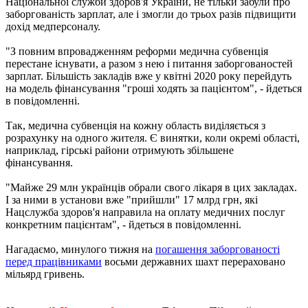
Національної служби здоров'я України, не тільки забули про
заборгованість зарплат, але і змогли до трьох разів підвищити
дохід медперсоналу.
"З повним впровадженням реформи медична субвенція
перестане існувати, а разом з нею і питання заборгованостей
зарплат. Більшість закладів вже у квітні 2020 року перейдуть
на модель фінансування "гроші ходять за пацієнтом", - йдеться
в повідомленні.
Так, медична субвенція на кожну область виділяється з
розрахунку на одного жителя. Є винятки, коли окремі області,
наприклад, гірські райони отримують збільшене
фінансування.
"Майже 29 млн українців обрали свого лікаря в цих закладах.
І за ними в установи вже "прийшли" 17 млрд грн, які
Нацслужба здоров'я направила на оплату медичних послуг
конкретним пацієнтам", - йдеться в повідомленні.
Нагадаємо, минулого тижня на
погашення заборгованості
перед працівниками
восьми державних шахт перераховано
мільярд гривень.