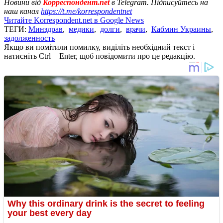
Новини від
Корреспондент.net
в Telegram. Підписуйтесь на
наш канал
https://t.me/korrespondentnet
Читайте Korrespondent.net в Google News
ТЕГИ:
Минздрав
,
медики
,
долги
,
врачи
,
Кабмин Украины
,
задолженность
Якщо ви помітили помилку, виділіть необхідний текст і
натисніть Ctrl + Enter, щоб повідомити про це редакцію.