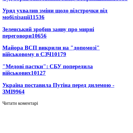
Уряд ухвалив зміни щодо відстрочки від
мобілізації
11536
Зеленський зробив заяву про мирні
переговори
10656
Майора ВСП викрили на "допомозі"
військовому в СЗЧ
10179
"Медові пастки": СБУ попередила
військових
10127
Україна поставила Путіна перед дилемою -
ЗМІ
9964
Читати коментарі