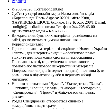
Редакція
© 2000-2026, Korrespondent.net
Суб'єкт у сфері онлайн-медіа Назва онлайн-медіа –
«КореспонденТ.net» Адреса: 02091, місто Київ,
ХАРКІВСЬКЕ ШОСЕ, будинок 172-Б, офіс 208/1 E-mail:
sunlight@mediadim.com.ua
Телефон: 044-205-43-00
Ідентифікатор медіа – R40-06068
Використання будь-яких матеріалів, розміщених на
сайті, дозволяється за умови посилання на
Корреспондент.net.
При копіюванні матеріалів зі сторінки « Новини України
і світу» , для інтернет - видань - обов'язкове пряме
відкрите для пошукових систем гіперпосилання .
Посилання має бути розміщена в незалежності від
повного або часткового використання матеріалів.
Гіперпосилання ( для інтернет - видань) - повинна бути
розміщена в підзаголовку або в першому абзаці
матеріалу.
Новини з позначками "Думка", "Експертиза", "Заява",
"Регіони", "Гроші", "Влада", "Вибори", "Тест-драйв",
"Спецпроекти", "Промо" публікуються на правах
реклами.
Розділ Спецпроекти створюється спільно з
комерційними партнерами.