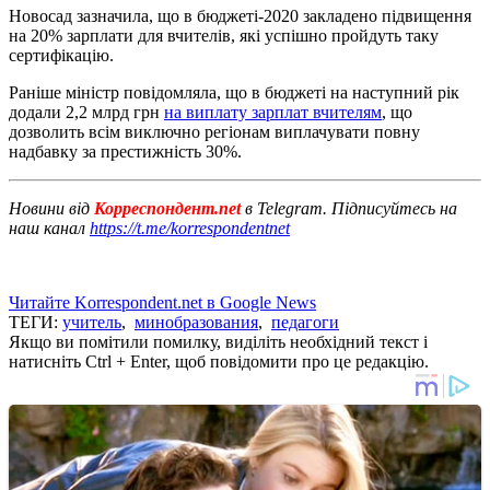
Новосад зазначила, що в бюджеті-2020 закладено підвищення
на 20% зарплати для вчителів, які успішно пройдуть таку
сертифікацію.
Раніше міністр повідомляла, що в бюджеті на наступний рік
додали 2,2 млрд грн
на виплату зарплат вчителям
, що
дозволить всім виключно регіонам виплачувати повну
надбавку за престижність 30%.
Новини від
Корреспондент.net
в Telegram. Підписуйтесь на
наш канал
https://t.me/korrespondentnet
Читайте Korrespondent.net в Google News
ТЕГИ:
учитель
,
минобразования
,
педагоги
Якщо ви помітили помилку, виділіть необхідний текст і
натисніть Ctrl + Enter, щоб повідомити про це редакцію.