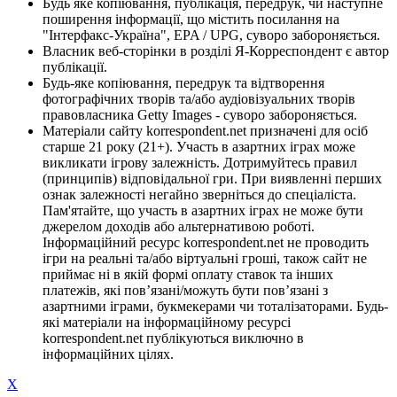
Будь яке копіювання, публікація, передрук, чи наступне
поширення інформації, що містить посилання на
"Інтерфакс-Україна", EPA / UPG, суворо забороняється.
Власник веб-сторінки в розділі Я-Корреспондент є автор
публікації.
Будь-яке копіювання, передрук та відтворення
фотографічних творів та/або аудіовізуальних творів
правовласника Getty Images - суворо забороняється.
Матеріали сайту korrespondent.net призначені для осіб
старше 21 року (21+). Участь в азартних іграх може
викликати ігрову залежність. Дотримуйтесь правил
(принципів) відповідальної гри. При виявленні перших
ознак залежності негайно зверніться до спеціаліста.
Пам'ятайте, що участь в азартних іграх не може бути
джерелом доходів або альтернативою роботі.
Інформаційний ресурс korrespondent.net не проводить
ігри на реальні та/або віртуальні гроші, також сайт не
приймає ні в якій формі оплату ставок та інших
платежів, які пов’язані/можуть бути пов’язані з
азартними іграми, букмекерами чи тоталізаторами. Будь-
які матеріали на інформаційному ресурсі
korrespondent.net публікуються виключно в
інформаційних цілях.
X