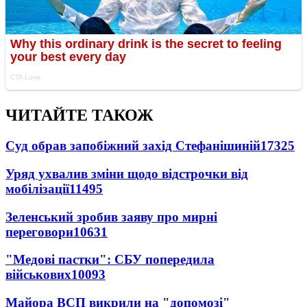
ЧИТАЙТЕ ТАКОЖ
Суд обрав запобіжний захід Стефанішиній
17325
Уряд ухвалив зміни щодо відстрочки від
мобілізації
11495
Зеленський зробив заяву про мирні
переговори
10631
"Медові пастки": СБУ попередила
військових
10093
Майора ВСП викрили на "допомозі"