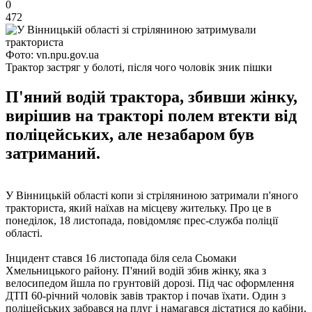
0
472
Фото: vn.npu.gov.ua
Трактор застряг у болоті, після чого чоловік зник пішки
П'яний водій трактора, збивши жінку,
вирішив на тракторі полем втекти від
поліцейських, але незабаром був
затриманий.
У Вінницькій області копи зі стріляниною затримали п'яного
тракториста, який наїхав на місцеву жительку. Про це в
понеділок, 18 листопада, повідомляє прес-служба поліції
області.
Інцидент стався 16 листопада біля села Сьомаки
Хмельницького району. П'яний водій збив жінку, яка з
велосипедом йшла по грунтовій дорозі. Під час оформлення
ДТП 60-річний чоловік завів трактор і почав їхати. Один з
поліцейських забрався на плуг і намагався дістатися до кабіни,