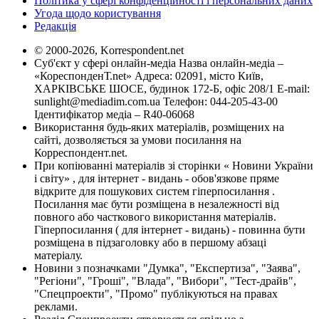
Політика у сфері конфіденційності і персональних даних
Угода щодо користування
Редакція
© 2000-2026, Korrespondent.net
Суб'єкт у сфері онлайн-медіа Назва онлайн-медіа –
«КореспонденТ.net» Адреса: 02091, місто Київ,
ХАРКІВСЬКЕ ШОСЕ, будинок 172-Б, офіс 208/1 E-mail:
sunlight@mediadim.com.ua
Телефон: 044-205-43-00
Ідентифікатор медіа – R40-06068
Використання будь-яких матеріалів, розміщених на
сайті, дозволяється за умови посилання на
Корреспондент.net.
При копіюванні матеріалів зі сторінки « Новини України
і світу» , для інтернет - видань - обов'язкове пряме
відкрите для пошукових систем гіперпосилання .
Посилання має бути розміщена в незалежності від
повного або часткового використання матеріалів.
Гіперпосилання ( для інтернет - видань) - повинна бути
розміщена в підзаголовку або в першому абзаці
матеріалу.
Новини з позначками "Думка", "Експертиза", "Заява",
"Регіони", "Гроші", "Влада", "Вибори", "Тест-драйв",
"Спецпроекти", "Промо" публікуються на правах
реклами.