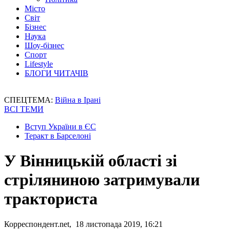
Місто
Світ
Бізнес
Наука
Шоу-бізнес
Спорт
Lifestyle
БЛОГИ ЧИТАЧІВ
СПЕЦТЕМА:
Війна в Ірані
ВСІ ТЕМИ
Вступ України в ЄС
Теракт в Барселоні
У Вінницькій області зі
стріляниною затримували
тракториста
Корреспондент.net, 18 листопада 2019, 16:21