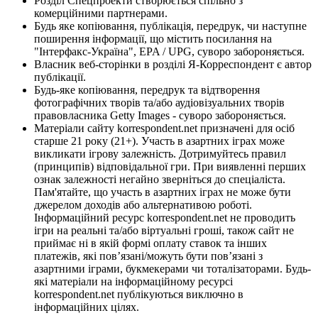
Розділ Спецпроекти створюється спільно з
комерційними партнерами.
Будь яке копіювання, публікація, передрук, чи наступне
поширення інформації, що містить посилання на
"Інтерфакс-Україна", EPA / UPG, суворо забороняється.
Власник веб-сторінки в розділі Я-Корреспондент є автор
публікації.
Будь-яке копіювання, передрук та відтворення
фотографічних творів та/або аудіовізуальних творів
правовласника Getty Images - суворо забороняється.
Матеріали сайту korrespondent.net призначені для осіб
старше 21 року (21+). Участь в азартних іграх може
викликати ігрову залежність. Дотримуйтесь правил
(принципів) відповідальної гри. При виявленні перших
ознак залежності негайно зверніться до спеціаліста.
Пам'ятайте, що участь в азартних іграх не може бути
джерелом доходів або альтернативою роботі.
Інформаційний ресурс korrespondent.net не проводить
ігри на реальні та/або віртуальні гроші, також сайт не
приймає ні в якій формі оплату ставок та інших
платежів, які пов’язані/можуть бути пов’язані з
азартними іграми, букмекерами чи тоталізаторами. Будь-
які матеріали на інформаційному ресурсі
korrespondent.net публікуються виключно в
інформаційних цілях.