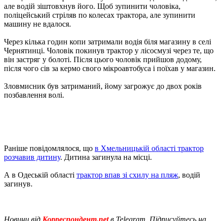
але водій зіштовхнув його. Щоб зупинити чоловіка,
поліцейський стріляв по колесах трактора, але зупинити
машину не вдалося.
Через кілька годин копи затримали водія біля магазину в селі
Чернятинці. Чоловік покинув трактор у лісосмузі через те, що
він застряг у болоті. Після цього чоловік прийшов додому,
після чого сів за кермо свого мікроавтобуса і поїхав у магазин.
Зловмисник був затриманий, йому загрожує до двох років
позбавлення волі.
Раніше повідомлялося, що
в Хмельницькій області трактор
розчавив дитину
. Дитина загинула на місці.
А в Одеській області
трактор впав зі схилу на пляж
, водій
загинув.
Новини від
Корреспондент.net
в Telegram. Підписуйтесь на