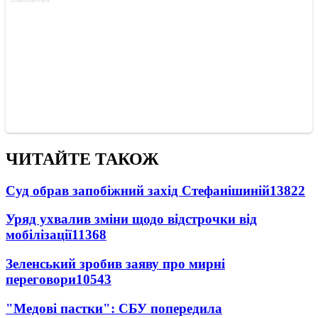
ЧИТАЙТЕ ТАКОЖ
Суд обрав запобіжний захід Стефанішиній
13822
Уряд ухвалив зміни щодо відстрочки від
мобілізації
11368
Зеленський зробив заяву про мирні
переговори
10543
"Медові пастки": СБУ попередила