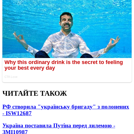
ЧИТАЙТЕ ТАКОЖ
РФ створила "українську бригаду" з полонених
- ISW
12687
Україна поставила Путіна перед дилемою -
ЗМІ
10987