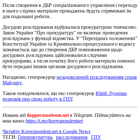
Після створення в ДБР спеціалізованого управління і переходу
в нього слідчих матеріали проваджень будуть спрямовані їм
для подальшої роботи.
Досудові розслідування відбувалися прокуратурою тимчасово.
Закон України "Про прокуратуру" не включає проведення
розслідувань у функції відомства. У "Перехідних положеннях"
Конституції України та Кримінально-процесуального кодексу
зазначається, що до створення ДБР повноваження щодо
досудових розслідувань здійснювалися слідчими
прокурорами, а після початку його роботи матеріали повинні
бути передані іншим органам досудового розслідування.
Нагадаємо, генпрокурор
незадоволений розслідуванням справ
Майдану.
Також повідомлялося, що екс-генпрокурор
Юрій Луценко
розповів про свою роботу в ГПУ
.
Новини від
Корреспондент.net
в Telegram. Підписуйтесь на
наш канал
https://t.me/korrespondentnet
Читайте Korrespondent.net в Google News
ТЕГИ:
Генпрокуратура
,
расследования
,
ГПУ