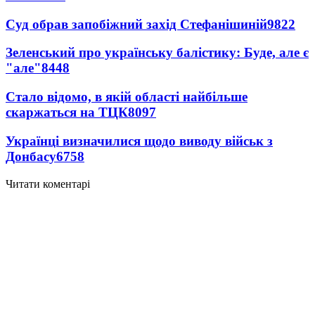
Суд обрав запобіжний захід Стефанішиній
9822
Зеленський про українську балістику: Буде, але є
"але"
8448
Стало відомо, в якій області найбільше
скаржаться на ТЦК
8097
Українці визначилися щодо виводу військ з
Донбасу
6758
Читати коментарі