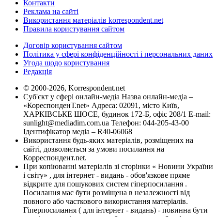
Контакти
Реклама на сайті
Використання матеріалів korrespondent.net
Правила користування сайтом
Договір користування сайтом
Політика у сфері конфіденційності і персональних даних
Угода щодо користування
Редакція
© 2000-2026, Korrespondent.net
Суб'єкт у сфері онлайн-медіа Назва онлайн-медіа –
«КореспонденТ.net» Адреса: 02091, місто Київ,
ХАРКІВСЬКЕ ШОСЕ, будинок 172-Б, офіс 208/1 E-mail:
sunlight@mediadim.com.ua
Телефон: 044-205-43-00
Ідентифікатор медіа – R40-06068
Використання будь-яких матеріалів, розміщених на
сайті, дозволяється за умови посилання на
Корреспондент.net.
При копіюванні матеріалів зі сторінки « Новини України
і світу» , для інтернет - видань - обов'язкове пряме
відкрите для пошукових систем гіперпосилання .
Посилання має бути розміщена в незалежності від
повного або часткового використання матеріалів.
Гіперпосилання ( для інтернет - видань) - повинна бути