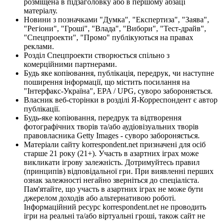
розміщена в підзаголовку або в першому абзаці
матеріалу.
Новини з позначками "Думка", "Експертиза", "Заява",
"Регіони", "Гроші", "Влада", "Вибори", "Тест-драйв",
"Спецпроекти", "Промо" публікуються на правах
реклами.
Розділ Спецпроекти створюється спільно з
комерційними партнерами.
Будь яке копіювання, публікація, передрук, чи наступне
поширення інформації, що містить посилання на
"Інтерфакс-Україна", EPA / UPG, суворо забороняється.
Власник веб-сторінки в розділі Я-Корреспондент є автор
публікації.
Будь-яке копіювання, передрук та відтворення
фотографічних творів та/або аудіовізуальних творів
правовласника Getty Images - суворо забороняється.
Матеріали сайту korrespondent.net призначені для осіб
старше 21 року (21+). Участь в азартних іграх може
викликати ігрову залежність. Дотримуйтесь правил
(принципів) відповідальної гри. При виявленні перших
ознак залежності негайно зверніться до спеціаліста.
Пам'ятайте, що участь в азартних іграх не може бути
джерелом доходів або альтернативою роботі.
Інформаційний ресурс korrespondent.net не проводить
ігри на реальні та/або віртуальні гроші, також сайт не