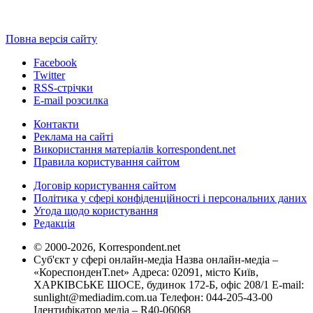
Повна версія сайту
Facebook
Twitter
RSS-стрічки
E-mail розсилка
Контакти
Реклама на сайті
Використання матеріалів korrespondent.net
Правила користування сайтом
Договір користування сайтом
Політика у сфері конфіденційності і персональних даних
Угода щодо користування
Редакція
© 2000-2026, Korrespondent.net
Суб'єкт у сфері онлайн-медіа Назва онлайн-медіа –
«КореспонденТ.net» Адреса: 02091, місто Київ,
ХАРКІВСЬКЕ ШОСЕ, будинок 172-Б, офіс 208/1 E-mail:
sunlight@mediadim.com.ua
Телефон: 044-205-43-00
Ідентифікатор медіа – R40-06068