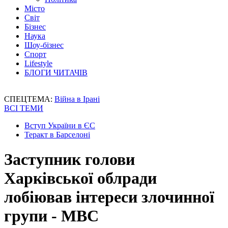
Місто
Світ
Бізнес
Наука
Шоу-бізнес
Спорт
Lifestyle
БЛОГИ ЧИТАЧІВ
СПЕЦТЕМА:
Війна в Ірані
ВСІ ТЕМИ
Вступ України в ЄС
Теракт в Барселоні
Заступник голови
Харківської облради
лобіював інтереси злочинної
групи - МВС