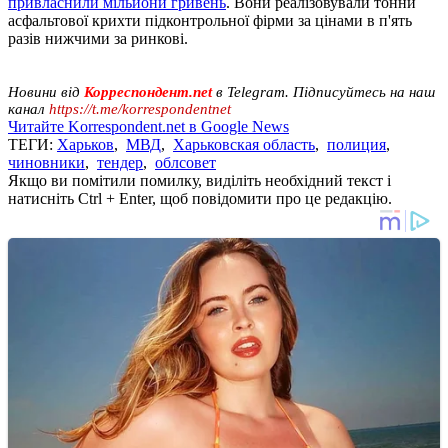
привласнили мільйони гривень
. Вони реалізовували тонни
асфальтової крихти підконтрольної фірми за цінами в п'ять
разів нижчими за ринкові.
Новини від
Корреспондент.net
в Telegram. Підписуйтесь на наш
канал
https://t.me/korrespondentnet
Читайте Korrespondent.net в Google News
ТЕГИ:
Харьков
,
МВД
,
Харьковская область
,
полиция
,
чиновники
,
тендер
,
облсовет
Якщо ви помітили помилку, виділіть необхідний текст і
натисніть Ctrl + Enter, щоб повідомити про це редакцію.