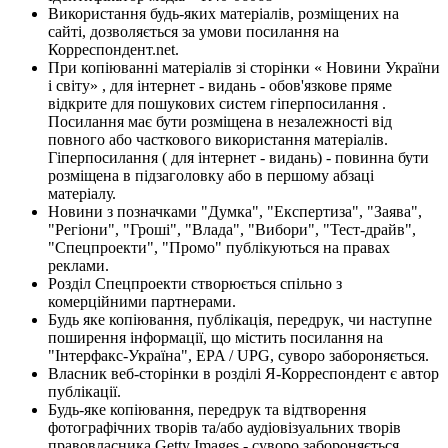
Використання будь-яких матеріалів, розміщених на
сайті, дозволяється за умови посилання на
Корреспондент.net.
При копіюванні матеріалів зі сторінки « Новини України
і світу» , для інтернет - видань - обов'язкове пряме
відкрите для пошукових систем гіперпосилання .
Посилання має бути розміщена в незалежності від
повного або часткового використання матеріалів.
Гіперпосилання ( для інтернет - видань) - повинна бути
розміщена в підзаголовку або в першому абзаці
матеріалу.
Новини з позначками "Думка", "Експертиза", "Заява",
"Регіони", "Гроші", "Влада", "Вибори", "Тест-драйв",
"Спецпроекти", "Промо" публікуються на правах
реклами.
Розділ Спецпроекти створюється спільно з
комерційними партнерами.
Будь яке копіювання, публікація, передрук, чи наступне
поширення інформації, що містить посилання на
"Інтерфакс-Україна", EPA / UPG, суворо забороняється.
Власник веб-сторінки в розділі Я-Корреспондент є автор
публікації.
Будь-яке копіювання, передрук та відтворення
фотографічних творів та/або аудіовізуальних творів
правовласника Getty Images - суворо забороняється.