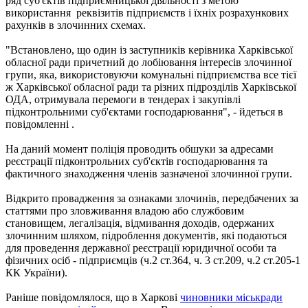
ряд суб'єктів підприємницької діяльності з метою
використання реквізитів підприємств і їхніх розрахункових
рахунків в злочинних схемах.
"Встановлено, що один із заступників керівника Харківської
обласної ради причетний до лобіювання інтересів злочинної
групи, яка, використовуючи комунальні підприємства все тієї
ж Харківської обласної ради та різних підрозділів Харківської
ОДА, отримувала перемоги в тендерах і закупівлі
підконтрольними суб'єктами господарювання", - йдеться в
повідомленні .
На даний момент поліція проводить обшуки за адресами
реєстрації підконтрольних суб'єктів господарювання та
фактичного знаходження членів зазначеної злочинної групи.
Відкрито провадження за ознаками злочинів, передбачених за
статтями про зловживання владою або службовим
становищем, легалізація, відмивання доходів, одержаних
злочинним шляхом, підроблення документів, які подаються
для проведення державної реєстрації юридичної особи та
фізичних осіб - підприємців (ч.2 ст.364, ч. 3 ст.209, ч.2 ст.205-1
КК України).
Раніше повідомлялося, що в Харкові
чиновники міськради