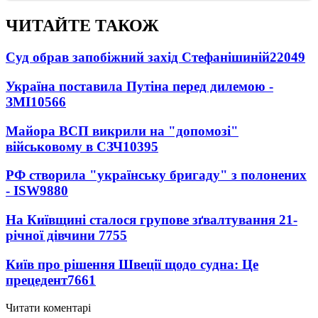
ЧИТАЙТЕ ТАКОЖ
Суд обрав запобіжний захід Стефанішиній
22049
Україна поставила Путіна перед дилемою -
ЗМІ
10566
Майора ВСП викрили на "допомозі"
військовому в СЗЧ
10395
РФ створила "українську бригаду" з полонених
- ISW
9880
На Київщині сталося групове зґвалтування 21-
річної дівчини
7755
Київ про рішення Швеції щодо судна: Це
прецедент
7661
Читати коментарі