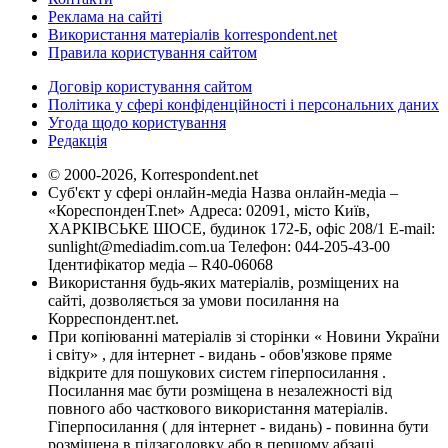
Реклама на сайті
Використання матеріалів korrespondent.net
Правила користування сайтом
Договір користування сайтом
Політика у сфері конфіденційності і персональних даних
Угода щодо користування
Редакція
© 2000-2026, Korrespondent.net
Суб'єкт у сфері онлайн-медіа Назва онлайн-медіа –
«КореспонденТ.net» Адреса: 02091, місто Київ,
ХАРКІВСЬКЕ ШОСЕ, будинок 172-Б, офіс 208/1 E-mail:
sunlight@mediadim.com.ua
Телефон: 044-205-43-00
Ідентифікатор медіа – R40-06068
Використання будь-яких матеріалів, розміщених на
сайті, дозволяється за умови посилання на
Корреспондент.net.
При копіюванні матеріалів зі сторінки « Новини України
і світу» , для інтернет - видань - обов'язкове пряме
відкрите для пошукових систем гіперпосилання .
Посилання має бути розміщена в незалежності від
повного або часткового використання матеріалів.
Гіперпосилання ( для інтернет - видань) - повинна бути
розміщена в підзаголовку або в першому абзаці