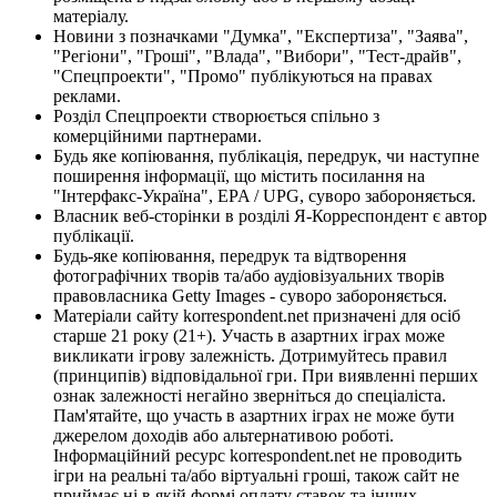
матеріалу.
Новини з позначками "Думка", "Експертиза", "Заява",
"Регіони", "Гроші", "Влада", "Вибори", "Тест-драйв",
"Спецпроекти", "Промо" публікуються на правах
реклами.
Розділ Спецпроекти створюється спільно з
комерційними партнерами.
Будь яке копіювання, публікація, передрук, чи наступне
поширення інформації, що містить посилання на
"Інтерфакс-Україна", EPA / UPG, суворо забороняється.
Власник веб-сторінки в розділі Я-Корреспондент є автор
публікації.
Будь-яке копіювання, передрук та відтворення
фотографічних творів та/або аудіовізуальних творів
правовласника Getty Images - суворо забороняється.
Матеріали сайту korrespondent.net призначені для осіб
старше 21 року (21+). Участь в азартних іграх може
викликати ігрову залежність. Дотримуйтесь правил
(принципів) відповідальної гри. При виявленні перших
ознак залежності негайно зверніться до спеціаліста.
Пам'ятайте, що участь в азартних іграх не може бути
джерелом доходів або альтернативою роботі.
Інформаційний ресурс korrespondent.net не проводить
ігри на реальні та/або віртуальні гроші, також сайт не
приймає ні в якій формі оплату ставок та інших