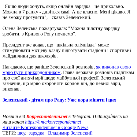
"Якщо люди хочуть, якщо онлайн-зарядка - це прикольно.
Можна в 7 ранку - дивіться самі. А це класно. Мені цікаво. Я
не зможу прогуляти", - сказав Зеленський.
Олена Зеленська пожартувала: "Можна пілотну зарядку
зробити, з Кривого Рогу почнемо".
Президент же додав, що "шкільна олімпіада" може
стимулювати місцеву владу підготувати стадіони і спортивні
майданчики для школярів.
Нагадаємо, що раніше Зеленський розповів,
як виконав свою
мрію бути прикордонником
. Глава держави розповів підліткам
про свої дитячі мрії щодо майбутньої професії. Зеленський
зазначив, що мрію охороняти кордон він, до певної міри,
виконав.
Зеленський - дітям про Раду: Уже пора міняти і цих
Новини від
Корреспондент.net
в Telegram. Підписуйтесь на
наш канал
https://t.me/korrespondentnet
Читайте Korrespondent.net в Google News
ТЕГИ:
шоу
,
зарядка
,
Владимир Зеленский