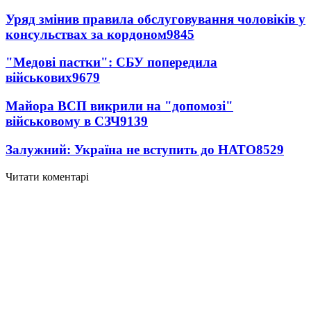
Уряд змінив правила обслуговування чоловіків у
консульствах за кордоном
9845
"Медові пастки": СБУ попередила
військових
9679
Майора ВСП викрили на "допомозі"
військовому в СЗЧ
9139
Залужний: Україна не вступить до НАТО
8529
Читати коментарі