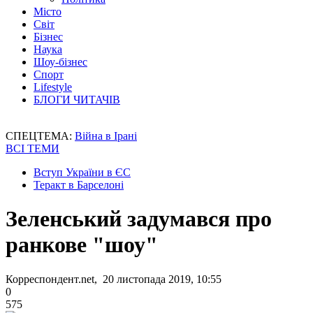
Місто
Світ
Бізнес
Наука
Шоу-бізнес
Спорт
Lifestyle
БЛОГИ ЧИТАЧІВ
СПЕЦТЕМА:
Війна в Ірані
ВСІ ТЕМИ
Вступ України в ЄС
Теракт в Барселоні
Зеленський задумався про
ранкове "шоу"
Корреспондент.net, 20 листопада 2019, 10:55
0
575