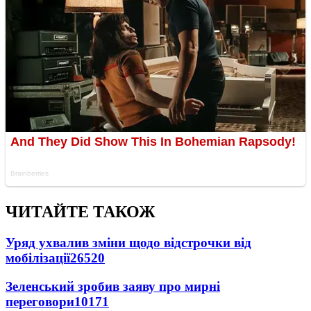
ЧИТАЙТЕ ТАКОЖ
Уряд ухвалив зміни щодо відстрочки від
мобілізації
26520
Зеленський зробив заяву про мирні
переговори
10171