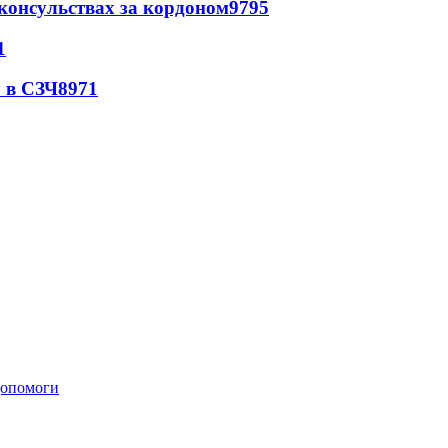
 консульствах за кордоном
9795
1
 в СЗЧ
8971
 допомоги