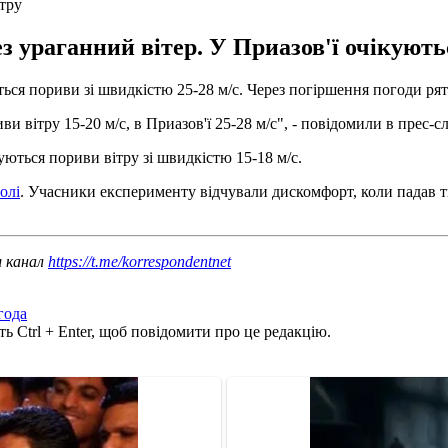
ітру
 ураганний вітер. У Приазов'ї очікуютьс
уються пориви зі швидкістю 25-28 м/с. Через погіршення погоди р
ви вітру 15-20 м/с, в Приазов'ї 25-28 м/с", - повідомили в прес-
куються пориви вітру зі швидкістю 15-18 м/с.
олі
. Учасники експерименту відчували дискомфорт, коли падав т
ш канал
https://t.me/korrespondentnet
года
ь Ctrl + Enter, щоб повідомити про це редакцію.