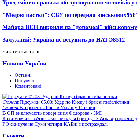
Уряд змінив правила обслуговування чоловіків у
"Медові пастки": СБУ попередила військових
958
Майора ВСП викрили на "допомозі" військовому
Залужний: Україна не вступить до НАТО
8512
Читати коментарі
Новини України
Останні
Популярні
Коментовані
Сюжет
Підсумки 05.08: Удар по Києву і брак антибалістики
Сюжет
Вторгнення Росії в Україну. Онлайн
В ОП виключають повернення Федорова - ЗМІ
Коли мовчить зв'язок - мовчить уся бригада. Зв'язківці просять
РФ скинула на Суми чотири КАБи: є постраждалі
Сюжети