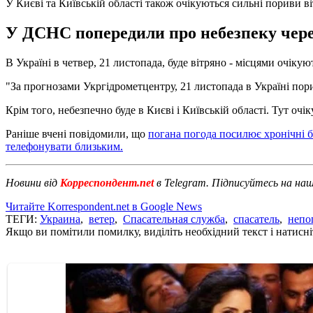
У Києві та Київській області також очікуються сильні пориви в
У ДСНС попередили про небезпеку через
В Україні в четвер, 21 листопада, буде вітряно - місцями очік
"За прогнозами Укргідрометцентру, 21 листопада в Україні пори
Крім того, небезпечно буде в Києві і Київській області. Тут очі
Раніше вчені повідомили, що
погана погода посилює хронічні б
телефонувати близьким.
Новини від
Корреспондент.net
в Telegram. Підписуйтесь на на
Читайте Korrespondent.net в Google News
ТЕГИ:
Украина
,
ветер
,
Спасательная служба
,
спасатель
,
непо
Якщо ви помітили помилку, виділіть необхідний текст і натисніт