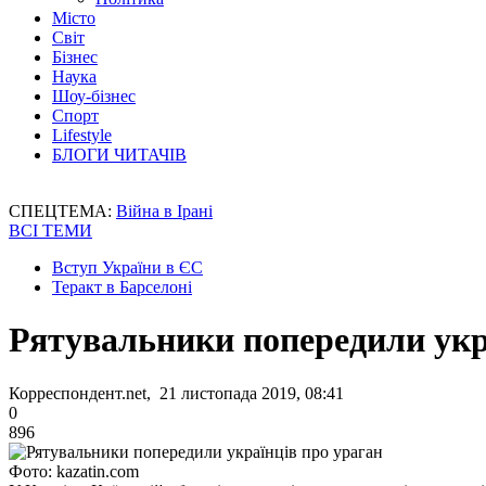
Місто
Світ
Бізнес
Наука
Шоу-бізнес
Спорт
Lifestyle
БЛОГИ ЧИТАЧІВ
СПЕЦТЕМА:
Війна в Ірані
ВСІ ТЕМИ
Вступ України в ЄС
Теракт в Барселоні
Рятувальники попередили укр
Корреспондент.net, 21 листопада 2019, 08:41
0
896
Фото: kazatin.com