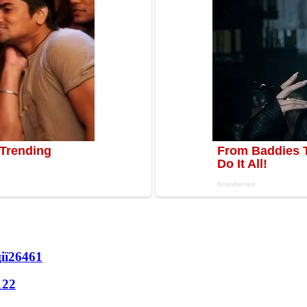
ії
26461
122