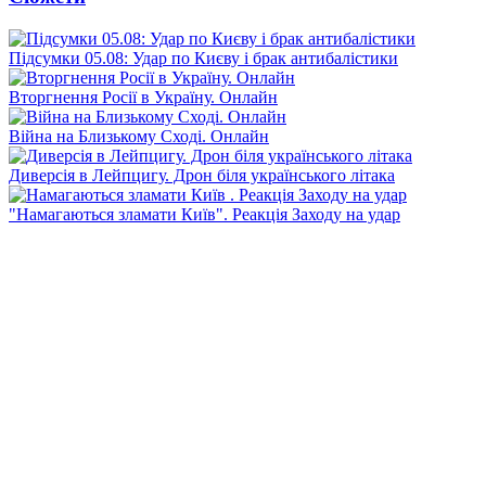
Підсумки 05.08: Удар по Києву і брак антибалістики
Вторгнення Росії в Україну. Онлайн
Війна на Близькому Сході. Онлайн
Диверсія в Лейпцигу. Дрон біля українського літака
"Намагаються зламати Київ". Реакція Заходу на удар