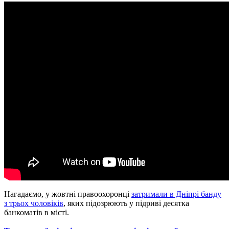
Нагадаємо, у жовтні правоохоронці
затримали в Дніпрі банду
з трьох чоловіків
, яких підозрюють у підриві десятка
банкоматів в місті.