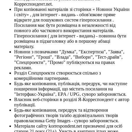
Корреспондент.net.
При копіюванні матеріалів зі сторінки « Новини України
і світу» , для інтернет - видань - обов'язкове пряме
відкрите для пошукових систем гіперпосилання .
Посилання має бути розміщена в незалежності від
повного або часткового використання матеріалів.
Гіперпосилання ( для інтернет - видань) - повинна бути
розміщена в підзаголовку або в першому абзаці
матеріалу.
Новини з позначками "Думка", "Експертиза", "Заява",
"Регіони", "Гроші", "Влада", "Вибори", "Тест-драйв",
"Спецпроекти", "Промо" публікуються на правах
реклами.
Розділ Спецпроекти створюється спільно з
комерційними партнерами.
Будь яке копіювання, публікація, передрук, чи наступне
поширення інформації, що містить посилання на
"Інтерфакс-Україна", EPA / UPG, суворо забороняється.
Власник веб-сторінки в розділі Я-Корреспондент є автор
публікації.
Будь-яке копіювання, передрук та відтворення
фотографічних творів та/або аудіовізуальних творів
правовласника Getty Images - суворо забороняється.
Матеріали сайту korrespondent.net призначені для осіб
старше 21 року (21+). Участь в азартних іграх може