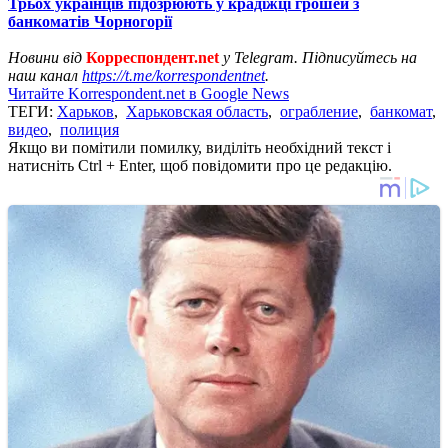
Трьох українців підозрюють у крадіжці грошей з
банкоматів Чорногорії
Новини від
Корреспондент.net
у Telegram. Підписуйтесь на
наш канал
https://t.me/korrespondentnet
.
Читайте Korrespondent.net в Google News
ТЕГИ:
Харьков
,
Харьковская область
,
ограбление
,
банкомат
,
видео
,
полиция
Якщо ви помітили помилку, виділіть необхідний текст і
натисніть Ctrl + Enter, щоб повідомити про це редакцію.