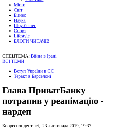
Місто
Світ
Бізнес
Наука
Шоу-бізнес
Спорт
Lifestyle
БЛОГИ ЧИТАЧІВ
СПЕЦТЕМА:
Війна в Ірані
ВСІ ТЕМИ
Вступ України в ЄС
Теракт в Барселоні
Глава ПриватБанку
потрапив у реанімацію -
нардеп
Корреспондент.net, 23 листопада 2019, 19:37