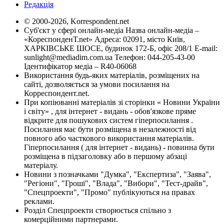
Редакція
© 2000-2026, Korrespondent.net
Суб'єкт у сфері онлайн-медіа Назва онлайн-медіа –
«КореспонденТ.net» Адреса: 02091, місто Київ,
ХАРКІВСЬКЕ ШОСЕ, будинок 172-Б, офіс 208/1 E-mail:
sunlight@mediadim.com.ua
Телефон: 044-205-43-00
Ідентифікатор медіа – R40-06068
Використання будь-яких матеріалів, розміщених на
сайті, дозволяється за умови посилання на
Корреспондент.net.
При копіюванні матеріалів зі сторінки « Новини України
і світу» , для інтернет - видань - обов'язкове пряме
відкрите для пошукових систем гіперпосилання .
Посилання має бути розміщена в незалежності від
повного або часткового використання матеріалів.
Гіперпосилання ( для інтернет - видань) - повинна бути
розміщена в підзаголовку або в першому абзаці
матеріалу.
Новини з позначками "Думка", "Експертиза", "Заява",
"Регіони", "Гроші", "Влада", "Вибори", "Тест-драйв",
"Спецпроекти", "Промо" публікуються на правах
реклами.
Розділ Спецпроекти створюється спільно з
комерційними партнерами.