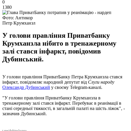
0
1380
Фото: Антикор
Петр Крумханзл
У голови правління Приватбанку
Крумханзла нібито в тренажерному
залі стався інфаркт, повідомив
Дубинський.
У голови правління ПриватБанку Петра Крумханзла стався
інфаркт, повідомляє народний депутат від
Слуги народу
Олександр Дубинський
у своєму Telegram-каналі.
"У голови правління Приватбанку Крумханзла в
тренажерному залі стався інфаркт. Перебуває в реанімації в
стані середньої тяжкості, в загальній палаті на шість ліжок", -
зазначив Дубинський.
t.me/dubinskypro