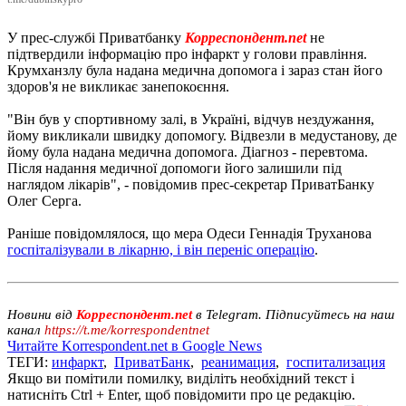
У прес-службі Приватбанку
Корреспондент.net
не
підтвердили інформацію про інфаркт у голови правління.
Крумханзлу була надана медична допомога і зараз стан його
здоров'я не викликає занепокоєння.
"Він був у спортивному залі, в Україні, відчув нездужання,
йому викликали швидку допомогу. Відвезли в медустанову, де
йому була надана медична допомога. Діагноз - перевтома.
Після надання медичної допомоги його залишили під
наглядом лікарів", - повідомив прес-секретар ПриватБанку
Олег Серга.
Раніше повідомлялося, що мера Одеси Геннадія Труханова
госпіталізували в лікарню, і він переніс операцію
.
Новини від
Корреспондент.net
в Telegram. Підписуйтесь на наш
канал
https://t.me/korrespondentnet
Читайте Korrespondent.net в Google News
ТЕГИ:
инфаркт
,
ПриватБанк
,
реанимация
,
госпитализация
Якщо ви помітили помилку, виділіть необхідний текст і
натисніть Ctrl + Enter, щоб повідомити про це редакцію.