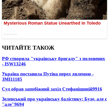
ЧИТАЙТЕ ТАКОЖ
РФ створила "українську бригаду" з полонених
- ISW
13246
Україна поставила Путіна перед дилемою -
ЗМІ
11185
Суд обрав запобіжний захід Стефанішиній
9916
Зеленський про українську балістику: Буде, але є
"але"
9694