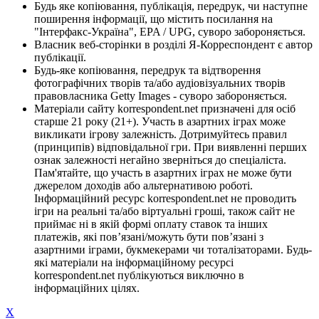
Будь яке копіювання, публікація, передрук, чи наступне
поширення інформації, що містить посилання на
"Інтерфакс-Україна", EPA / UPG, суворо забороняється.
Власник веб-сторінки в розділі Я-Корреспондент є автор
публікації.
Будь-яке копіювання, передрук та відтворення
фотографічних творів та/або аудіовізуальних творів
правовласника Getty Images - суворо забороняється.
Матеріали сайту korrespondent.net призначені для осіб
старше 21 року (21+). Участь в азартних іграх може
викликати ігрову залежність. Дотримуйтесь правил
(принципів) відповідальної гри. При виявленні перших
ознак залежності негайно зверніться до спеціаліста.
Пам'ятайте, що участь в азартних іграх не може бути
джерелом доходів або альтернативою роботі.
Інформаційний ресурс korrespondent.net не проводить
ігри на реальні та/або віртуальні гроші, також сайт не
приймає ні в якій формі оплату ставок та інших
платежів, які пов’язані/можуть бути пов’язані з
азартними іграми, букмекерами чи тоталізаторами. Будь-
які матеріали на інформаційному ресурсі
korrespondent.net публікуються виключно в
інформаційних цілях.
X