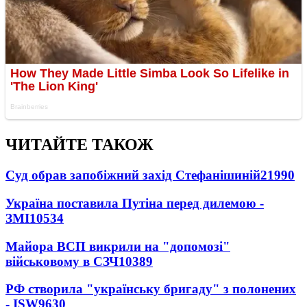
ЧИТАЙТЕ ТАКОЖ
Суд обрав запобіжний захід Стефанішиній
21990
Україна поставила Путіна перед дилемою -
ЗМІ
10534
Майора ВСП викрили на "допомозі"
військовому в СЗЧ
10389
РФ створила "українську бригаду" з полонених
- ISW
9630