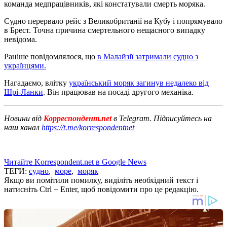
команда медпрацівників, які констатували смерть моряка.
Судно перервало рейс з Великобританії на Кубу і попрямувало
в Брест. Точна причина смертельного нещасного випадку
невідома.
Раніше повідомлялося, що
в Малайзії затримали судно з
українцями.
Нагадаємо, влітку
український моряк загинув недалеко від
Шрі-Ланки
. Він працював на посаді другого механіка.
Новини від
Корреспондент.net
в Telegram. Підписуйтесь на
наш канал
https://t.me/korrespondentnet
Читайте Korrespondent.net в Google News
ТЕГИ:
судно
,
море
,
моряк
Якщо ви помітили помилку, виділіть необхідний текст і
натисніть Ctrl + Enter, щоб повідомити про це редакцію.