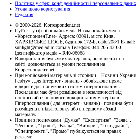
Політика у сфері конфіденційності і персональних даних
Угода щодо користування
Редакція
© 2000-2026, Korrespondent.net
Суб'єкт у сфері онлайн-медіа Назва онлайн-медіа –
«КореспонденТ.net» Адреса: 02091, місто Київ,
ХАРКІВСЬКЕ ШОСЕ, будинок 172-Б, офіс 208/1 E-mail:
sunlight@mediadim.com.ua
Телефон: 044-205-43-00
Ідентифікатор медіа – R40-06068
Використання будь-яких матеріалів, розміщених на
сайті, дозволяється за умови посилання на
Корреспондент.net.
При копіюванні матеріалів зі сторінки « Новини України
і світу» , для інтернет - видань - обов'язкове пряме
відкрите для пошукових систем гіперпосилання .
Посилання має бути розміщена в незалежності від
повного або часткового використання матеріалів.
Гіперпосилання ( для інтернет - видань) - повинна бути
розміщена в підзаголовку або в першому абзаці
матеріалу.
Новини з позначками "Думка", "Експертиза", "Заява",
"Регіони", "Гроші", "Влада", "Вибори", "Тест-драйв",
"Спецпроекти", "Промо" публікуються на правах
реклами.