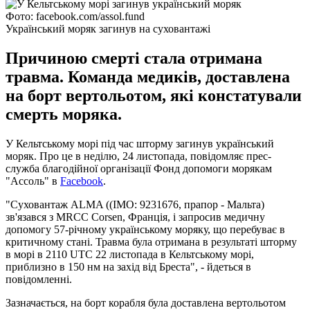
Фото: facebook.com/assol.fund
Український моряк загинув на суховантажі
Причиною смерті стала отримана
травма. Команда медиків, доставлена
на борт вертольотом, які констатували
смерть моряка.
У Кельтському морі під час шторму загинув український
моряк. Про це в неділю, 24 листопада, повідомляє прес-
служба благодійної організації Фонд допомоги морякам
"Ассоль" в
Facebook
.
"Суховантаж ALMA ((IMO: 9231676, прапор - Мальта)
зв'язався з MRCC Corsen, Франція, і запросив медичну
допомогу 57-річному українському моряку, що перебуває в
критичному стані. Травма була отримана в результаті шторму
в морі в 2110 UTC 22 листопада в Кельтському морі,
приблизно в 150 нм на захід від Бреста", - йдеться в
повідомленні.
Зазначається, на борт корабля була доставлена ​​вертольотом