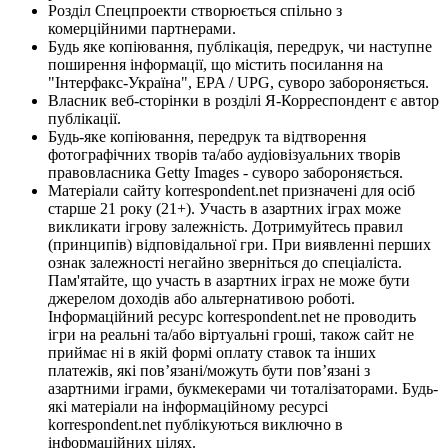
Розділ Спецпроекти створюється спільно з
комерційними партнерами.
Будь яке копіювання, публікація, передрук, чи наступне
поширення інформації, що містить посилання на
"Інтерфакс-Україна", EPA / UPG, суворо забороняється.
Власник веб-сторінки в розділі Я-Корреспондент є автор
публікації.
Будь-яке копіювання, передрук та відтворення
фотографічних творів та/або аудіовізуальних творів
правовласника Getty Images - суворо забороняється.
Матеріали сайту korrespondent.net призначені для осіб
старше 21 року (21+). Участь в азартних іграх може
викликати ігрову залежність. Дотримуйтесь правил
(принципів) відповідальної гри. При виявленні перших
ознак залежності негайно зверніться до спеціаліста.
Пам'ятайте, що участь в азартних іграх не може бути
джерелом доходів або альтернативою роботі.
Інформаційний ресурс korrespondent.net не проводить
ігри на реальні та/або віртуальні гроші, також сайт не
приймає ні в якій формі оплату ставок та інших
платежів, які пов’язані/можуть бути пов’язані з
азартними іграми, букмекерами чи тоталізаторами. Будь-
які матеріали на інформаційному ресурсі
korrespondent.net публікуються виключно в
інформаційних цілях.