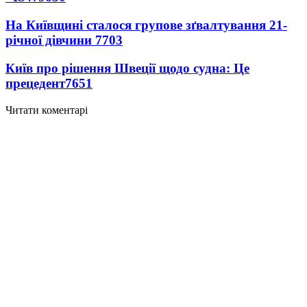
На Київщині сталося групове зґвалтування 21-
річної дівчини
7703
Київ про рішення Швеції щодо судна: Це
прецедент
7651
Читати коментарі