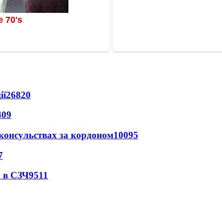
ії
26820
409
 консульствах за кордоном
10095
7
 в СЗЧ
9511