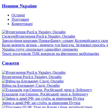
Новини України
Останні
Популярні
Коментовані
Сюжет
Вторгнення Росії в Україну. Онлайн
Заволодіння коштами ПриватБанку: справу Коломойського скер
Коли мовчить зв'язок - мовчить уся бригада. Зв'язківці просять
Україна готує спеціальну санкційну операцію
Трьох посадовців ТЦК викрили на фіктивних мобілізаціях
Сюжети
Вторгнення Росії в Україну. Онлайн
Війна на Близькому Сході. Онлайн
Ескалація для Європи. Російський дрон в Лейпцигу
Зміни в армії РФ: що стоїть за рішенням Путіна