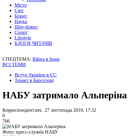
Місто
Світ
Бізнес
Наука
Шоу-бізнес
Спорт
Lifestyle
БЛОГИ ЧИТАЧІВ
СПЕЦТЕМА:
Війна в Ірані
ВСІ ТЕМИ
Вступ України в ЄС
Теракт в Барселоні
НАБУ затримало Альперіна
Корреспондент.net, 27 листопада 2019, 17:32
0
766
Фото: пресс-служба НАБУ