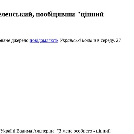
еленський, пообіцявши "цінний
моване джерело
повідомляють
Українські новини
в середу, 27
Україні Вадима Альперіна. "З мене особисто - цінний