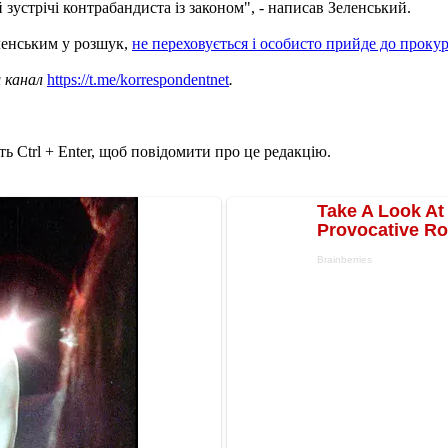
зустрічі контрабандиста із законом", - написав Зеленський.
ленським у розшук,
не переховується і особисто прийде до проку
ш канал
https://t.me/korrespondentnet
.
ь Ctrl + Enter, щоб повідомити про це редакцію.