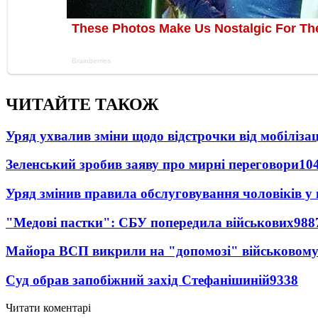
ЧИТАЙТЕ ТАКОЖ
Уряд ухвалив зміни щодо відстрочки від мобілізац
Зеленський зробив заяву про мирні переговори
10
Уряд змінив правила обслуговування чоловіків у
"Медові пастки": СБУ попередила військових
988
Майора ВСП викрили на "допомозі" військовому
Суд обрав запобіжний захід Стефанішиній
9338
Читати коментарі