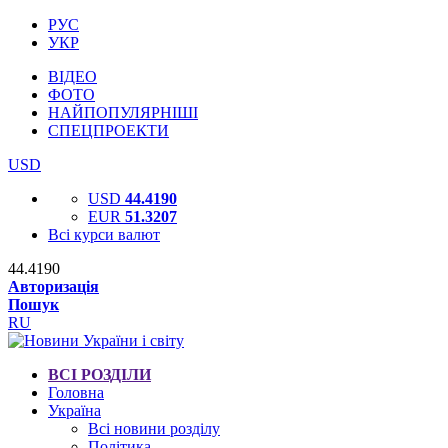
РУС
УКР
ВІДЕО
ФОТО
НАЙПОПУЛЯРНІШІ
СПЕЦПРОЕКТИ
USD
USD
44.4190
EUR
51.3207
Всі курси валют
44.4190
Авторизація
Пошук
RU
ВСІ РОЗДІЛИ
Головна
Україна
Всі новини розділу
Політика