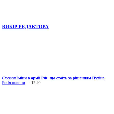
ВИБІР РЕДАКТОРА
Сюжет
Зміни в армії РФ: що стоїть за рішенням Путіна
Росія новини
— 15:20