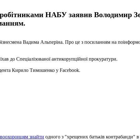
івробітниками НАБУ заявив Володимир З
манням.
бізнесмена Вадима Альперіна. Про це з посиланням на поінфор
иїхав до Спеціалізованої антикорупційної прокуратури.
дента Кирило Тимошенко у Facebook.
авоохоронцям знайти
одного з "хрещених батьків контрабанди" в 