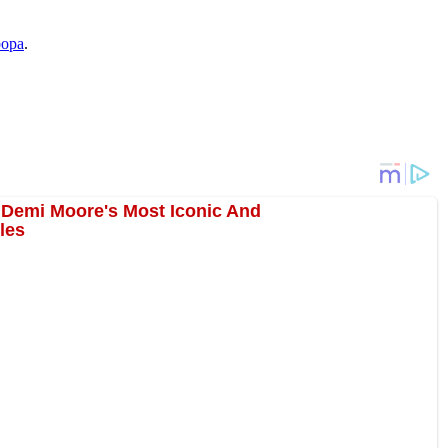
рора
.