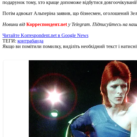
подарунок тому, хто краще допоможе відбутися довгоочікуваній 
Потім адвокат Альперіна заявив, що бізнесмен, оголошений Зе
Новини від
Корреспондент.net
у Telegram. Підписуйтесь на на
Читайте Korrespondent.net в Google News
ТЕГИ:
контрабанда
Якщо ви помітили помилку, виділіть необхідний текст і натисніт