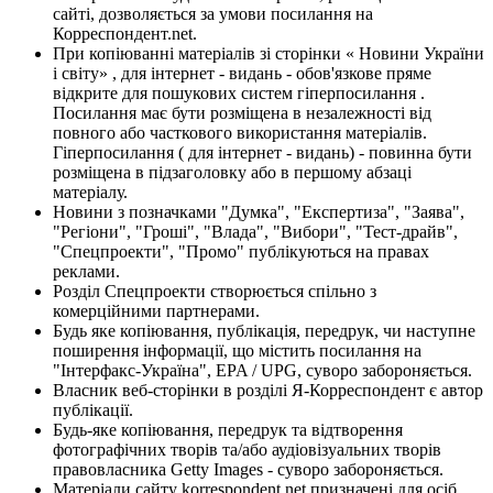
сайті, дозволяється за умови посилання на
Корреспондент.net.
При копіюванні матеріалів зі сторінки « Новини України
і світу» , для інтернет - видань - обов'язкове пряме
відкрите для пошукових систем гіперпосилання .
Посилання має бути розміщена в незалежності від
повного або часткового використання матеріалів.
Гіперпосилання ( для інтернет - видань) - повинна бути
розміщена в підзаголовку або в першому абзаці
матеріалу.
Новини з позначками "Думка", "Експертиза", "Заява",
"Регіони", "Гроші", "Влада", "Вибори", "Тест-драйв",
"Спецпроекти", "Промо" публікуються на правах
реклами.
Розділ Спецпроекти створюється спільно з
комерційними партнерами.
Будь яке копіювання, публікація, передрук, чи наступне
поширення інформації, що містить посилання на
"Інтерфакс-Україна", EPA / UPG, суворо забороняється.
Власник веб-сторінки в розділі Я-Корреспондент є автор
публікації.
Будь-яке копіювання, передрук та відтворення
фотографічних творів та/або аудіовізуальних творів
правовласника Getty Images - суворо забороняється.
Матеріали сайту korrespondent.net призначені для осіб