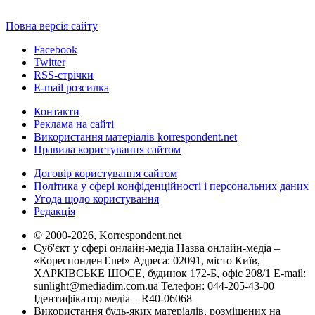
Повна версія сайту
Facebook
Twitter
RSS-стрічки
E-mail розсилка
Контакти
Реклама на сайті
Використання матеріалів korrespondent.net
Правила користування сайтом
Договір користування сайтом
Політика у сфері конфіденційності і персональних даних
Угода щодо користування
Редакція
© 2000-2026, Korrespondent.net
Суб'єкт у сфері онлайн-медіа Назва онлайн-медіа –
«КореспонденТ.net» Адреса: 02091, місто Київ,
ХАРКІВСЬКЕ ШОСЕ, будинок 172-Б, офіс 208/1 E-mail:
sunlight@mediadim.com.ua
Телефон: 044-205-43-00
Ідентифікатор медіа – R40-06068
Використання будь-яких матеріалів, розміщених на