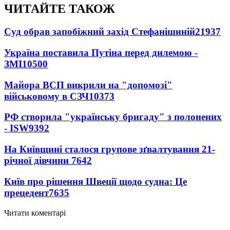
ЧИТАЙТЕ ТАКОЖ
Суд обрав запобіжний захід Стефанішиній
21937
Україна поставила Путіна перед дилемою -
ЗМІ
10500
Майора ВСП викрили на "допомозі"
військовому в СЗЧ
10373
РФ створила "українську бригаду" з полонених
- ISW
9392
На Київщині сталося групове зґвалтування 21-
річної дівчини
7642
Київ про рішення Швеції щодо судна: Це
прецедент
7635
Читати коментарі