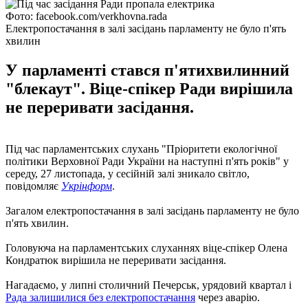
Фото: facebook.com/verkhovna.rada
Електропостачання в залі засідань парламенту не було п'ять
хвилин
У парламенті стався п'ятихвилинний
"блекаут". Віце-спікер Ради вирішила
не переривати засідання.
Під час парламентських слухань "Пріоритети екологічної
політики Верховної Ради України на наступні п'ять років" у
середу, 27 листопада, у сесійній залі зникало світло,
повідомляє
Укрінформ
.
Загалом електропостачання в залі засідань парламенту не було
п'ять хвилин.
Головуюча на парламентських слуханнях віце-спікер Олена
Кондратюк вирішила не переривати засідання.
Нагадаємо, у липні столичний Печерськ, урядовий квартал і
Рада залишилися без електропостачання
через аварію.