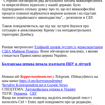
"Сторони обговорили ряд актуальних питань міжконфесійних
та міжрелігійних відносин у нашій державі. Було
підтверджено спільну думку про те, що всі міжконфесійні
процеси повинні відбуватися мирним шляхом і на підставі
чинного українського законодавства", - розповіли в СБУ.
Також повідомляється, що під час зустрічі йшлося про
ситуацію в анексованому Криму і на непідконтрольних
територіях Донбасу.
Раніше митрополит
Епіфаній провів зустріч із держсекретарем
США Майком Помпео
. Вони обговорили виклики, з якими
стикається Православна церква України.
Болгарська церква почала згадувати ПЦУ в літургії
Новини від
Корреспондент.net
у Telegram. Підписуйтесь на
наш канал
https://t.me/korrespondentnet
Читайте Korrespondent.net в Google News
СПЕЦТЕМА:
Автокефальна церква в Україні
ТЕГИ:
Украина
,
СБУ
Якщо ви помітили помилку, виділіть необхідний текст і
натисніть Ctrl + Enter, щоб повідомити про це редакцію.