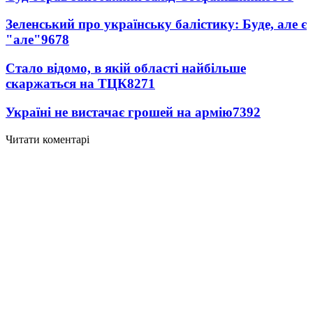
Зеленський про українську балістику: Буде, але є
"але"
9678
Стало відомо, в якій області найбільше
скаржаться на ТЦК
8271
Україні не вистачає грошей на армію
7392
Читати коментарі