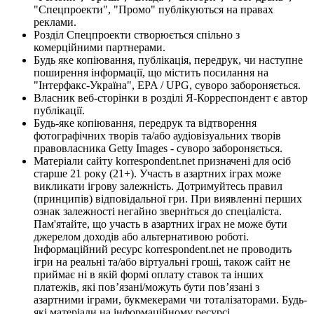
"Спецпроекти", "Промо" публікуються на правах
реклами.
Розділ Спецпроекти створюється спільно з
комерційними партнерами.
Будь яке копіювання, публікація, передрук, чи наступне
поширення інформації, що містить посилання на
"Інтерфакс-Україна", EPA / UPG, суворо забороняється.
Власник веб-сторінки в розділі Я-Корреспондент є автор
публікації.
Будь-яке копіювання, передрук та відтворення
фотографічних творів та/або аудіовізуальних творів
правовласника Getty Images - суворо забороняється.
Матеріали сайту korrespondent.net призначені для осіб
старше 21 року (21+). Участь в азартних іграх може
викликати ігрову залежність. Дотримуйтесь правил
(принципів) відповідальної гри. При виявленні перших
ознак залежності негайно зверніться до спеціаліста.
Пам'ятайте, що участь в азартних іграх не може бути
джерелом доходів або альтернативою роботі.
Інформаційний ресурс korrespondent.net не проводить
ігри на реальні та/або віртуальні гроші, також сайт не
приймає ні в якій формі оплату ставок та інших
платежів, які пов’язані/можуть бути пов’язані з
азартними іграми, букмекерами чи тоталізаторами. Будь-
які матеріали на інформаційному ресурсі