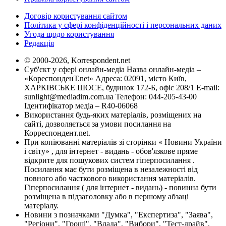
Договір користування сайтом
Політика у сфері конфіденційності і персональних даних
Угода щодо користування
Редакція
© 2000-2026, Korrespondent.net
Суб'єкт у сфері онлайн-медіа Назва онлайн-медіа –
«КореспонденТ.net» Адреса: 02091, місто Київ,
ХАРКІВСЬКЕ ШОСЕ, будинок 172-Б, офіс 208/1 E-mail:
sunlight@mediadim.com.ua
Телефон: 044-205-43-00
Ідентифікатор медіа – R40-06068
Використання будь-яких матеріалів, розміщених на
сайті, дозволяється за умови посилання на
Корреспондент.net.
При копіюванні матеріалів зі сторінки « Новини України
і світу» , для інтернет - видань - обов'язкове пряме
відкрите для пошукових систем гіперпосилання .
Посилання має бути розміщена в незалежності від
повного або часткового використання матеріалів.
Гіперпосилання ( для інтернет - видань) - повинна бути
розміщена в підзаголовку або в першому абзаці
матеріалу.
Новини з позначками "Думка", "Експертиза", "Заява",
"Регіони", "Гроші", "Влада", "Вибори", "Тест-драйв",