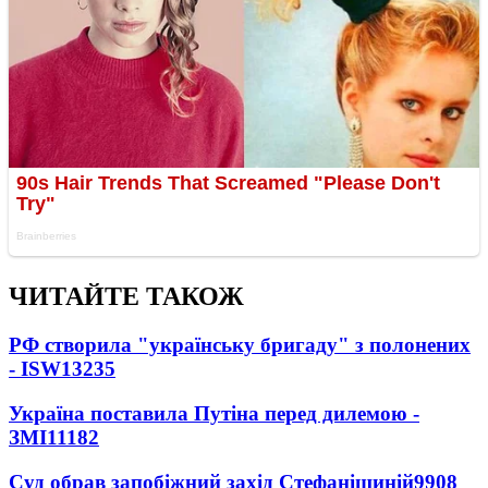
ЧИТАЙТЕ ТАКОЖ
РФ створила "українську бригаду" з полонених
- ISW
13235
Україна поставила Путіна перед дилемою -
ЗМІ
11182
Суд обрав запобіжний захід Стефанішиній
9908