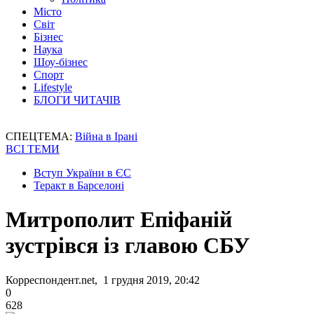
Місто
Світ
Бізнес
Наука
Шоу-бізнес
Спорт
Lifestyle
БЛОГИ ЧИТАЧІВ
СПЕЦТЕМА:
Війна в Ірані
ВСІ ТЕМИ
Вступ України в ЄС
Теракт в Барселоні
Митрополит Епіфаній
зустрівся із главою СБУ
Корреспондент.net, 1 грудня 2019, 20:42
0
628