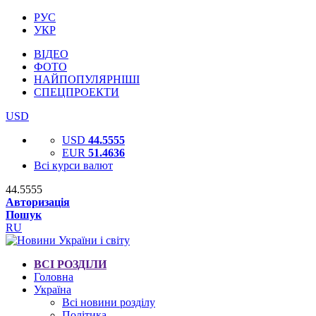
РУС
УКР
ВІДЕО
ФОТО
НАЙПОПУЛЯРНІШІ
СПЕЦПРОЕКТИ
USD
USD
44.5555
EUR
51.4636
Всі курси валют
44.5555
Авторизація
Пошук
RU
ВСІ РОЗДІЛИ
Головна
Україна
Всі новини розділу
Політика