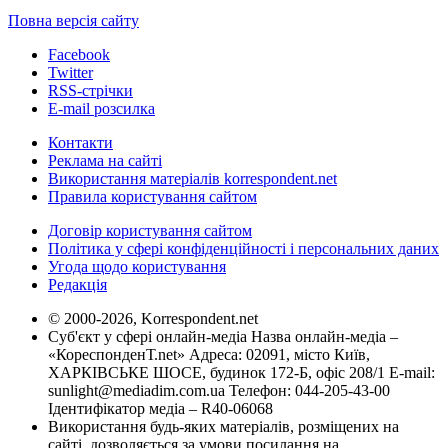
Повна версія сайту
Facebook
Twitter
RSS-стрічки
E-mail розсилка
Контакти
Реклама на сайті
Використання матеріалів korrespondent.net
Правила користування сайтом
Договір користування сайтом
Політика у сфері конфіденційності і персональних даних
Угода щодо користування
Редакція
© 2000-2026, Korrespondent.net
Суб'єкт у сфері онлайн-медіа Назва онлайн-медіа –
«КореспонденТ.net» Адреса: 02091, місто Київ,
ХАРКІВСЬКЕ ШОСЕ, будинок 172-Б, офіс 208/1 E-mail:
sunlight@mediadim.com.ua
Телефон: 044-205-43-00
Ідентифікатор медіа – R40-06068
Використання будь-яких матеріалів, розміщених на
сайті, дозволяється за умови посилання на