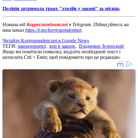
Поліція затримала трьох "злодіїв у законі" за місяць
Новини від
Корреспондент.net
в Telegram. Підписуйтесь на
наш канал
https://t.me/korrespondentnet
Читайте Korrespondent.net в Google News
ТЕГИ:
законопроект
,
вор в законе
,
Владимир Зеленский
Якщо ви помітили помилку, виділіть необхідний текст і
натисніть Ctrl + Enter, щоб повідомити про це редакцію.