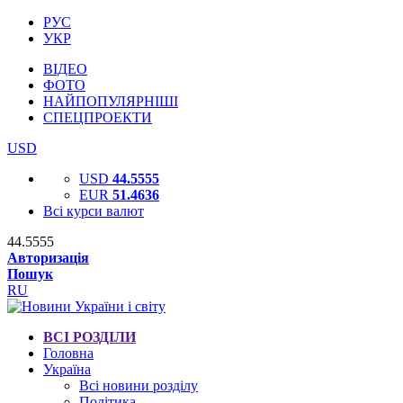
РУС
УКР
ВІДЕО
ФОТО
НАЙПОПУЛЯРНІШІ
СПЕЦПРОЕКТИ
USD
USD
44.5555
EUR
51.4636
Всі курси валют
44.5555
Авторизація
Пошук
RU
ВСІ РОЗДІЛИ
Головна
Україна
Всі новини розділу
Політика