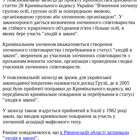
статтю 28 Кримінального кодексу України "Вчинення злочину
групою осіб, групою осіб за попередньою змовою,
організованою групою або злочинною організацією". У
законопроекті дається визначення злочинного співтовариства
як стійкого ієрархічного об'єднання п'яти і більше осіб, в
якому бере участь "злодій в законі".
Кримінальним злочином вважатиметься створення
злочинного співтовариства і перебування в статусі "злодій в
законі", звернення до учасників злочинних співтовариств з
проханням вчинити злочин, організація і проведення сходки
учасників злочинних співтовариств.
У пояснювальній записці як зразок для української
законодавчої ініціативи називається досвід Грузії, де в 2005
році були прийняті поправки до Кримінального кодексу, які
передбачали кримінальне покарання за перебування в статусі
"злодія в законі".
У записці також згадується прийнятий в Італії у 1982 році
закон, що вводив кримінальне покарання за участь у
злочинній асоціації мафіозного типу.
Раніше повідомлялося, що
в Рівненській області затримали
"злодія в законі"
.