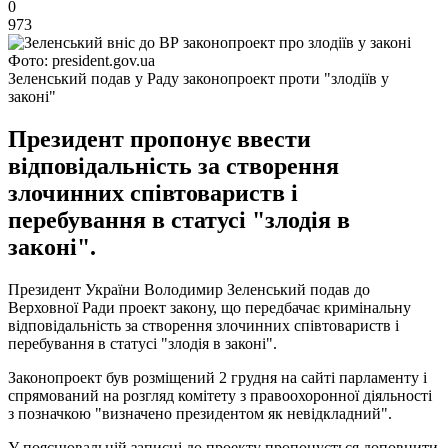
0
973
Фото: president.gov.ua
Зеленський подав у Раду законопроект проти "злодіїв у
законі"
Президент пропонує ввести
відповідальність за створення
злочинних співтовариств і
перебування в статусі "злодія в
законі".
Президент України Володимир Зеленський подав до
Верховної Ради проект закону, що передбачає кримінальну
відповідальність за створення злочинних співтовариств і
перебування в статусі "злодія в законі".
Законопроект був розміщений 2 грудня на сайті парламенту і
спрямований на розгляд комітету з правоохоронної діяльності
з позначкою "визначено президентом як невідкладний".
У пояснювальній записці до проекту пропонується доповнити