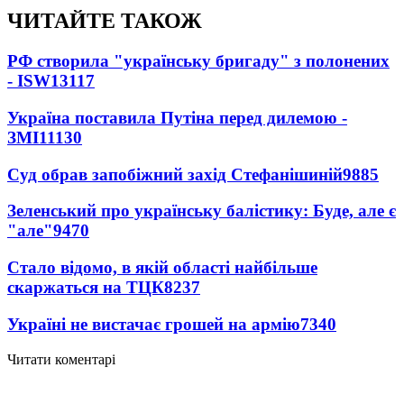
ЧИТАЙТЕ ТАКОЖ
РФ створила "українську бригаду" з полонених
- ISW
13117
Україна поставила Путіна перед дилемою -
ЗМІ
11130
Суд обрав запобіжний захід Стефанішиній
9885
Зеленський про українську балістику: Буде, але є
"але"
9470
Стало відомо, в якій області найбільше
скаржаться на ТЦК
8237
Україні не вистачає грошей на армію
7340
Читати коментарі