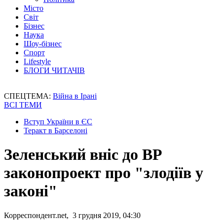
Місто
Світ
Бізнес
Наука
Шоу-бізнес
Спорт
Lifestyle
БЛОГИ ЧИТАЧІВ
СПЕЦТЕМА:
Війна в Ірані
ВСІ ТЕМИ
Вступ України в ЄС
Теракт в Барселоні
Зеленський вніс до ВР
законопроект про "злодіїв у
законі"
Корреспондент.net, 3 грудня 2019, 04:30