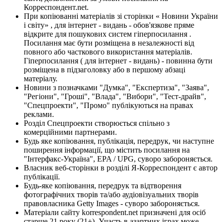
Корреспондент.net.
При копіюванні матеріалів зі сторінки « Новини України
і світу» , для інтернет - видань - обов'язкове пряме
відкрите для пошукових систем гіперпосилання .
Посилання має бути розміщена в незалежності від
повного або часткового використання матеріалів.
Гіперпосилання ( для інтернет - видань) - повинна бути
розміщена в підзаголовку або в першому абзаці
матеріалу.
Новини з позначками "Думка", "Експертиза", "Заява",
"Регіони", "Гроші", "Влада", "Вибори", "Тест-драйв",
"Спецпроекти", "Промо" публікуються на правах
реклами.
Розділ Спецпроекти створюється спільно з
комерційними партнерами.
Будь яке копіювання, публікація, передрук, чи наступне
поширення інформації, що містить посилання на
"Інтерфакс-Україна", EPA / UPG, суворо забороняється.
Власник веб-сторінки в розділі Я-Корреспондент є автор
публікації.
Будь-яке копіювання, передрук та відтворення
фотографічних творів та/або аудіовізуальних творів
правовласника Getty Images - суворо забороняється.
Матеріали сайту korrespondent.net призначені для осіб
старше 21 року (21+). Участь в азартних іграх може