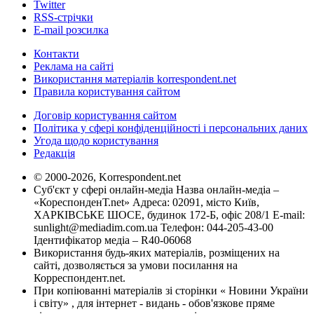
Twitter
RSS-стрічки
E-mail розсилка
Контакти
Реклама на сайті
Використання матеріалів korrespondent.net
Правила користування сайтом
Договір користування сайтом
Політика у сфері конфіденційності і персональних даних
Угода щодо користування
Редакція
© 2000-2026, Korrespondent.net
Суб'єкт у сфері онлайн-медіа Назва онлайн-медіа –
«КореспонденТ.net» Адреса: 02091, місто Київ,
ХАРКІВСЬКЕ ШОСЕ, будинок 172-Б, офіс 208/1 E-mail:
sunlight@mediadim.com.ua
Телефон: 044-205-43-00
Ідентифікатор медіа – R40-06068
Використання будь-яких матеріалів, розміщених на
сайті, дозволяється за умови посилання на
Корреспондент.net.
При копіюванні матеріалів зі сторінки « Новини України
і світу» , для інтернет - видань - обов'язкове пряме