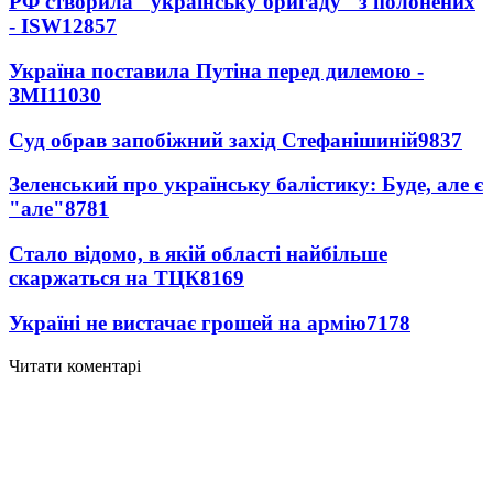
РФ створила "українську бригаду" з полонених
- ISW
12857
Україна поставила Путіна перед дилемою -
ЗМІ
11030
Суд обрав запобіжний захід Стефанішиній
9837
Зеленський про українську балістику: Буде, але є
"але"
8781
Стало відомо, в якій області найбільше
скаржаться на ТЦК
8169
Україні не вистачає грошей на армію
7178
Читати коментарі