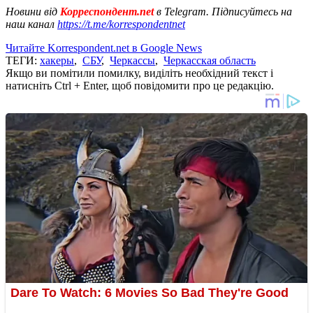
Новини від
Корреспондент.net
в Telegram. Підписуйтесь на
наш канал
https://t.me/korrespondentnet
Читайте Korrespondent.net в Google News
ТЕГИ:
хакеры
,
СБУ
,
Черкассы
,
Черкасская область
Якщо ви помітили помилку, виділіть необхідний текст і
натисніть Ctrl + Enter, щоб повідомити про це редакцію.