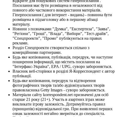
відкрите для пошукових систем гіперпосилання .
Посилання має бути розміщена в незалежності від
повного або часткового використання матеріалів.
Гіперпосилання ( для інтернет - видань) - повинна бути
розміщена в підзаголовку або в першому абзаці
матеріалу.
Новини з позначками "Думка", "Експертиза", "Заява",
"Регіони", "Гроші", "Влада", "Вибори", "Тест-драйв",
"Спецпроекти", "Промо" публікуються на правах
реклами.
Розділ Спецпроекти створюється спільно з
комерційними партнерами.
Будь яке копіювання, публікація, передрук, чи наступне
поширення інформації, що містить посилання на
"Інтерфакс-Україна", EPA / UPG, суворо забороняється.
Власник веб-сторінки в розділі Я-Корреспондент є автор
публікації.
Будь-яке копіювання, передрук та відтворення
фотографічних творів та/або аудіовізуальних творів
правовласника Getty Images - суворо забороняється.
Матеріали сайту korrespondent.net призначені для осіб
старше 21 року (21+). Участь в азартних іграх може
викликати ігрову залежність. Дотримуйтесь правил
(принципів) відповідальної гри. При виявленні перших
ознак залежності негайно зверніться до спеціаліста.