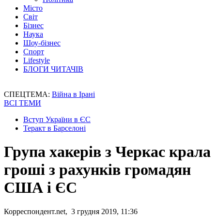
Місто
Світ
Бізнес
Наука
Шоу-бізнес
Спорт
Lifestyle
БЛОГИ ЧИТАЧІВ
СПЕЦТЕМА:
Війна в Ірані
ВСІ ТЕМИ
Вступ України в ЄС
Теракт в Барселоні
Група хакерів з Черкас крала
гроші з рахунків громадян
США і ЄС
Корреспондент.net, 3 грудня 2019, 11:36