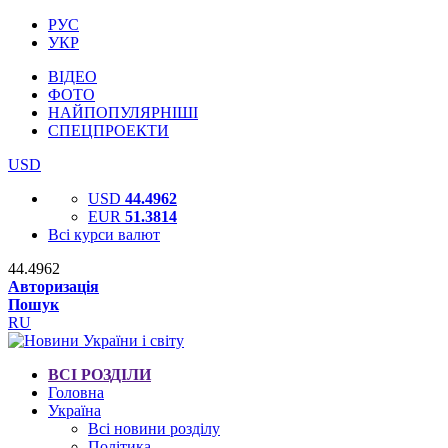
РУС
УКР
ВІДЕО
ФОТО
НАЙПОПУЛЯРНІШІ
СПЕЦПРОЕКТИ
USD
USD
44.4962
EUR
51.3814
Всі курси валют
44.4962
Авторизація
Пошук
RU
ВСІ РОЗДІЛИ
Головна
Україна
Всі новини розділу
Політика