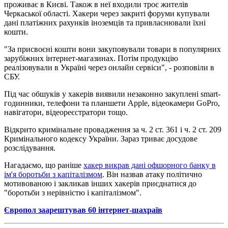
проживає в Києві. Також в неї входили троє жителів
Черкаської області. Хакери через закриті форуми купували
дані платіжних рахунків іноземців та привласнювали їхні
кошти.
"За присвоєні кошти вони закуповували товари в популярних
зарубіжних інтернет-магазинах. Потім продукцію
реалізовували в Україні через онлайн сервіси", - розповіли в
СБУ.
Під час обшуків у хакерів виявили незаконно закуплені smart-
годинники, телефони та планшети Apple, відеокамери GoPro,
навігатори, відеореєстратори тощо.
Відкрито кримінальне провадження за ч. 2 ст. 361 і ч. 2 ст. 209
Кримінального кодексу України. Зараз триває досудове
розслідування.
Нагадаємо, що раніше
хакер викрав дані офшорного банку в
ім'я боротьби з капіталізмом
. Він назвав атаку політично
мотивованою і закликав інших хакерів приєднатися до
"боротьби з нерівністю і капіталізмом".
Європол заарештував 60 інтернет-шахраїв