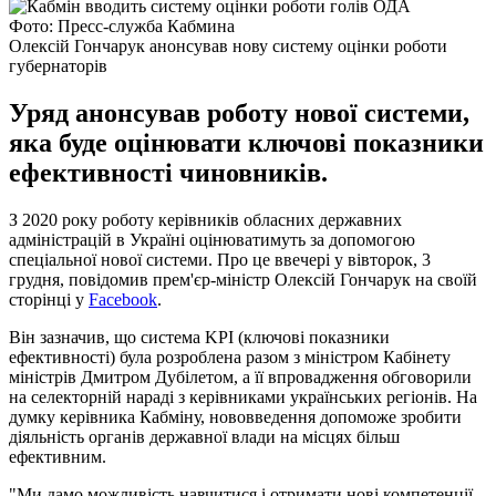
Фото: Пресс-служба Кабмина
Олексій Гончарук анонсував нову систему оцінки роботи
губернаторів
Уряд анонсував роботу нової системи,
яка буде оцінювати ключові показники
ефективності чиновників.
З 2020 року роботу керівників обласних державних
адміністрацій в Україні оцінюватимуть за допомогою
спеціальної нової системи. Про це ввечері у вівторок, 3
грудня, повідомив прем'єр-міністр Олексій Гончарук на своїй
сторінці у
Facebook
.
Він зазначив, що система KPI (ключові показники
ефективності) була розроблена разом з міністром Кабінету
міністрів Дмитром Дубілетом, а її впровадження обговорили
на селекторній нараді з керівниками українських регіонів. На
думку керівника Кабміну, нововведення допоможе зробити
діяльність органів державної влади на місцях більш
ефективним.
"Ми дамо можливість навчитися і отримати нові компетенції