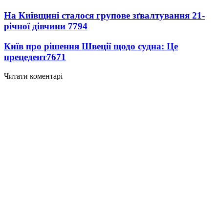
На Київщині сталося групове зґвалтування 21-
річної дівчини
7794
Київ про рішення Швеції щодо судна: Це
прецедент
7671
Читати коментарі