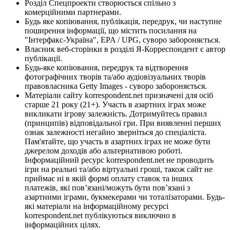
Розділ Спецпроекти створюється спільно з
комерційними партнерами.
Будь яке копіювання, публікація, передрук, чи наступне
поширення інформації, що містить посилання на
"Інтерфакс-Україна", EPA / UPG, суворо забороняється.
Власник веб-сторінки в розділі Я-Корреспондент є автор
публікації.
Будь-яке копіювання, передрук та відтворення
фотографічних творів та/або аудіовізуальних творів
правовласника Getty Images - суворо забороняється.
Матеріали сайту korrespondent.net призначені для осіб
старше 21 року (21+). Участь в азартних іграх може
викликати ігрову залежність. Дотримуйтесь правил
(принципів) відповідальної гри. При виявленні перших
ознак залежності негайно зверніться до спеціаліста.
Пам'ятайте, що участь в азартних іграх не може бути
джерелом доходів або альтернативою роботі.
Інформаційний ресурс korrespondent.net не проводить
ігри на реальні та/або віртуальні гроші, також сайт не
приймає ні в якій формі оплату ставок та інших
платежів, які пов’язані/можуть бути пов’язані з
азартними іграми, букмекерами чи тоталізаторами. Будь-
які матеріали на інформаційному ресурсі
korrespondent.net публікуються виключно в
інформаційних цілях.