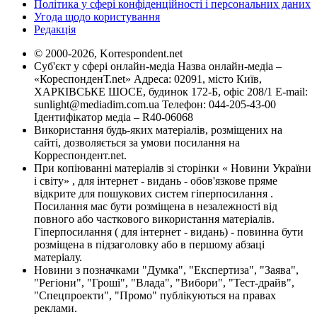
Політика у сфері конфіденційності і персональних даних
Угода щодо користування
Редакція
© 2000-2026, Korrespondent.net
Суб'єкт у сфері онлайн-медіа Назва онлайн-медіа –
«КореспонденТ.net» Адреса: 02091, місто Київ,
ХАРКІВСЬКЕ ШОСЕ, будинок 172-Б, офіс 208/1 E-mail:
sunlight@mediadim.com.ua
Телефон: 044-205-43-00
Ідентифікатор медіа – R40-06068
Використання будь-яких матеріалів, розміщених на
сайті, дозволяється за умови посилання на
Корреспондент.net.
При копіюванні матеріалів зі сторінки « Новини України
і світу» , для інтернет - видань - обов'язкове пряме
відкрите для пошукових систем гіперпосилання .
Посилання має бути розміщена в незалежності від
повного або часткового використання матеріалів.
Гіперпосилання ( для інтернет - видань) - повинна бути
розміщена в підзаголовку або в першому абзаці
матеріалу.
Новини з позначками "Думка", "Експертиза", "Заява",
"Регіони", "Гроші", "Влада", "Вибори", "Тест-драйв",
"Спецпроекти", "Промо" публікуються на правах
реклами.