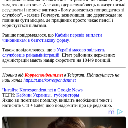
тим, хто цього хоче. Але якщо держслужбовець показує низькі
результати і не хоче вчитися - йому доведеться попрощатися зі
службою", - заявив Гончарук, зазначивши, що держпосада не
повинна бути місцем, де працівник просто чекає пенсії і
користується пільгами.
Раніше повідомлялося, що
Кабмін перевів виплати
чиновникам в безготівкову форму
.
Також повідомлялося, що
в Україні масово звільнять
службовців райадміністрацій
. Штат районних державних
адміністрацій мають намір скоротити на 18449 позицій.
Новини від
Корреспондент.net
в Telegram. Підписуйтесь на
наш канал
https://t.me/korrespondentnet
Читайте Korrespondent.net в Google News
ТЕГИ:
Кабмин Украины
,
губернаторы
Якщо ви помітили помилку, виділіть необхідний текст і
натисніть Ctrl + Enter, щоб повідомити про це редакцію.