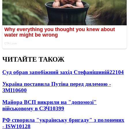
ЧИТАЙТЕ ТАКОЖ
Суд обрав запобіжний захід Стефанішиній
22104
Україна поставила Путіна перед дилемою -
ЗМІ
10600
Майора ВСП викрили на "допомозі"
військовому в СЗЧ
10399
РФ створила "українську бригаду" з полонених
- ISW
10128