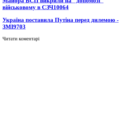
Майора ВСП викрили на "допомозі"
військовому в СЗЧ
10064
Україна поставила Путіна перед дилемою -
ЗМІ
9703
Читати коментарі