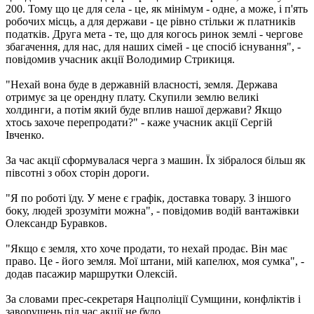
200. Тому що це для села - це, як мінімум - одне, а може, і п'ять
робочих місць, а для держави - це рівно стільки ж платників
податків. Друга мета - те, що для когось ринок землі - чергове
збагачення, для нас, для наших сімей - це спосіб існування", -
повідомив учасник акції Володимир Стрикиця.
"Нехай вона буде в державній власності, земля. Держава
отримує за це орендну плату. Скупили землю великі
холдинги, а потім який буде вплив нашої держави? Якщо
хтось захоче перепродати?" - каже учасник акції Сергій
Івченко.
За час акції сформувалася черга з машин. Їх зібралося більш як
півсотні з обох сторін дороги.
"Я по роботі їду. У мене є графік, доставка товару. З іншого
боку, людей зрозуміти можна", - повідомив водій вантажівки
Олександр Буравков.
"Якщо є земля, хто хоче продати, то нехай продає. Він має
право. Це - його земля. Мої штани, мій капелюх, моя сумка", -
додав пасажир маршрутки Олексій.
За словами прес-секретаря Нацполіції Сумщини, конфліктів і
заворушень під час акції не було.