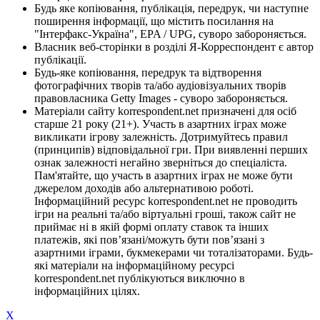
Будь яке копіювання, публікація, передрук, чи наступне
поширення інформації, що містить посилання на
"Інтерфакс-Україна", EPA / UPG, суворо забороняється.
Власник веб-сторінки в розділі Я-Корреспондент є автор
публікації.
Будь-яке копіювання, передрук та відтворення
фотографічних творів та/або аудіовізуальних творів
правовласника Getty Images - суворо забороняється.
Матеріали сайту korrespondent.net призначені для осіб
старше 21 року (21+). Участь в азартних іграх може
викликати ігрову залежність. Дотримуйтесь правил
(принципів) відповідальної гри. При виявленні перших
ознак залежності негайно зверніться до спеціаліста.
Пам'ятайте, що участь в азартних іграх не може бути
джерелом доходів або альтернативою роботі.
Інформаційний ресурс korrespondent.net не проводить
ігри на реальні та/або віртуальні гроші, також сайт не
приймає ні в якій формі оплату ставок та інших
платежів, які пов’язані/можуть бути пов’язані з
азартними іграми, букмекерами чи тоталізаторами. Будь-
які матеріали на інформаційному ресурсі
korrespondent.net публікуються виключно в
інформаційних цілях.
X