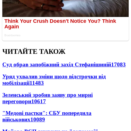
ЧИТАЙТЕ ТАКОЖ
Суд обрав запобіжний захід Стефанішиній
17083
Уряд ухвалив зміни щодо відстрочки від
мобілізації
11483
Зеленський зробив заяву про мирні
переговори
10617
"Медові пастки": СБУ попередила
військових
10089