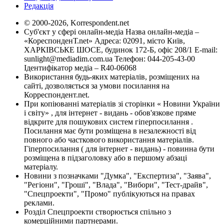
Редакція
© 2000-2026, Korrespondent.net
Суб'єкт у сфері онлайн-медіа Назва онлайн-медіа –
«КореспонденТ.net» Адреса: 02091, місто Київ,
ХАРКІВСЬКЕ ШОСЕ, будинок 172-Б, офіс 208/1 E-mail:
sunlight@mediadim.com.ua
Телефон: 044-205-43-00
Ідентифікатор медіа – R40-06068
Використання будь-яких матеріалів, розміщених на
сайті, дозволяється за умови посилання на
Корреспондент.net.
При копіюванні матеріалів зі сторінки « Новини України
і світу» , для інтернет - видань - обов'язкове пряме
відкрите для пошукових систем гіперпосилання .
Посилання має бути розміщена в незалежності від
повного або часткового використання матеріалів.
Гіперпосилання ( для інтернет - видань) - повинна бути
розміщена в підзаголовку або в першому абзаці
матеріалу.
Новини з позначками "Думка", "Експертиза", "Заява",
"Регіони", "Гроші", "Влада", "Вибори", "Тест-драйв",
"Спецпроекти", "Промо" публікуються на правах
реклами.
Розділ Спецпроекти створюється спільно з
комерційними партнерами.