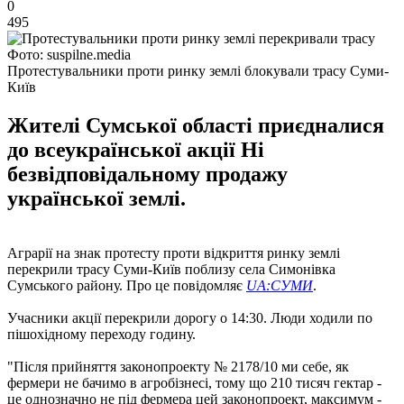
0
495
Фото: suspilne.media
Протестувальники проти ринку землі блокували трасу Суми-
Київ
Жителі Сумської області приєдналися
до всеукраїнської акції Ні
безвідповідальному продажу
української землі.
Аграрії на знак протесту проти відкриття ринку землі
перекрили трасу Суми-Київ поблизу села Симонівка
Сумського району. Про це повідомляє
UA:СУМИ
.
Учасники акції перекрили дорогу о 14:30. Люди ходили по
пішохідному переходу годину.
"Після прийняття законопроекту № 2178/10 ми себе, як
фермери не бачимо в агробізнесі, тому що 210 тисяч гектар -
це однозначно не під фермера цей законопроект, максимум -