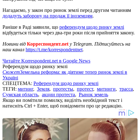
Нагадаємо, у закон про ринок землі перед другим читанням
додадуть заборону на продаж її іноземцям
.
Раніше в Раді заявили, що
референдум щодо ринку землі
відбудеться тільки через два-три роки після прийняття закону.
Новини від
Корреспондент.net
у Telegram. Підписуйтесь на
наш канал
https://t.me/korrespondentnet
.
Читайте Korrespondent.net в Google News
Референдум щодо ринку землі
Сюжет
Земельна реформа: як діятиме тепер ринок землі в
Україні
СПЕЦТЕМА:
Референдум щодо ринку землі
ТЕГИ:
митинг
,
Земля
,
протесты
,
протест
,
митинги
,
трасса
,
Сумская область
,
акции протеста
,
Рынок земель
Якщо ви помітили помилку, виділіть необхідний текст і
натисніть Ctrl + Enter, щоб повідомити про це редакцію.