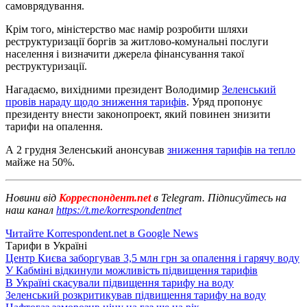
самоврядування.
Крім того, міністерство має намір розробити шляхи
реструктуризації боргів за житлово-комунальні послуги
населення і визначити джерела фінансування такої
реструктуризації.
Нагадаємо, вихідними президент Володимир
Зеленський
провів нараду щодо зниження тарифів
. Уряд пропонує
президенту внести законопроект, який повинен знизити
тарифи на опалення.
А 2 грудня Зеленський анонсував
зниження тарифів на тепло
майже на 50%.
Новини від
Корреспондент.net
в Telegram. Підписуйтесь на
наш канал
https://t.me/korrespondentnet
Читайте Korrespondent.net в Google News
Тарифи в Україні
Центр Києва заборгував 3,5 млн грн за опалення і гарячу воду
У Кабміні відкинули можливість підвищення тарифів
В Україні скасували підвищення тарифу на воду
Зеленський розкритикував підвищення тарифу на воду