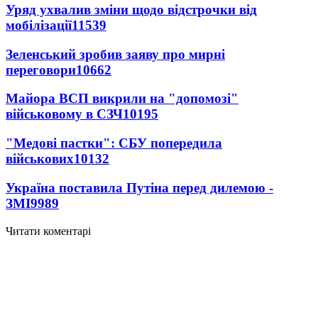
Уряд ухвалив зміни щодо відстрочки від
мобілізації
11539
Зеленський зробив заяву про мирні
переговори
10662
Майора ВСП викрили на "допомозі"
військовому в СЗЧ
10195
"Медові пастки": СБУ попередила
військових
10132
Україна поставила Путіна перед дилемою -
ЗМІ
9989
Читати коментарі