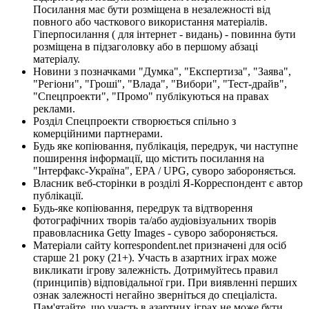
Посилання має бути розміщена в незалежності від
повного або часткового використання матеріалів.
Гіперпосилання ( для інтернет - видань) - повинна бути
розміщена в підзаголовку або в першому абзаці
матеріалу.
Новини з позначками "Думка", "Експертиза", "Заява",
"Регіони", "Гроші", "Влада", "Вибори", "Тест-драйв",
"Спецпроекти", "Промо" публікуються на правах
реклами.
Розділ Спецпроекти створюється спільно з
комерційними партнерами.
Будь яке копіювання, публікація, передрук, чи наступне
поширення інформації, що містить посилання на
"Інтерфакс-Україна", EPA / UPG, суворо забороняється.
Власник веб-сторінки в розділі Я-Корреспондент є автор
публікації.
Будь-яке копіювання, передрук та відтворення
фотографічних творів та/або аудіовізуальних творів
правовласника Getty Images - суворо забороняється.
Матеріали сайту korrespondent.net призначені для осіб
старше 21 року (21+). Участь в азартних іграх може
викликати ігрову залежність. Дотримуйтесь правил
(принципів) відповідальної гри. При виявленні перших
ознак залежності негайно зверніться до спеціаліста.
Пам'ятайте, що участь в азартних іграх не може бути