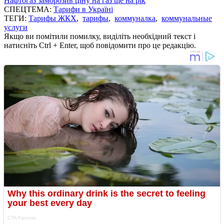
Нафтогаз заморозив ціну на газ ще на рік
СПЕЦТЕМА:
Тарифи в Україні
ТЕГИ:
Тарифы ЖКХ
,
тарифы
,
коммуналка
,
коммунальные
услуги
Якщо ви помітили помилку, виділіть необхідний текст і
натисніть Ctrl + Enter, щоб повідомити про це редакцію.