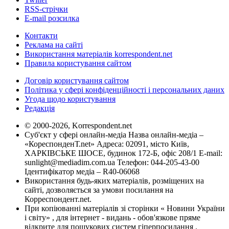
RSS-стрічки
E-mail розсилка
Контакти
Реклама на сайті
Використання матеріалів korrespondent.net
Правила користування сайтом
Договір користування сайтом
Політика у сфері конфіденційності і персональних даних
Угода щодо користування
Редакція
© 2000-2026, Korrespondent.net
Суб'єкт у сфері онлайн-медіа Назва онлайн-медіа –
«КореспонденТ.net» Адреса: 02091, місто Київ,
ХАРКІВСЬКЕ ШОСЕ, будинок 172-Б, офіс 208/1 E-mail:
sunlight@mediadim.com.ua
Телефон: 044-205-43-00
Ідентифікатор медіа – R40-06068
Використання будь-яких матеріалів, розміщених на
сайті, дозволяється за умови посилання на
Корреспондент.net.
При копіюванні матеріалів зі сторінки « Новини України
і світу» , для інтернет - видань - обов'язкове пряме
відкрите для пошукових систем гіперпосилання .