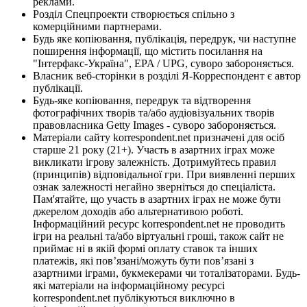
реклами.
Розділ Спецпроекти створюється спільно з
комерційними партнерами.
Будь яке копіювання, публікація, передрук, чи наступне
поширення інформації, що містить посилання на
"Інтерфакс-Україна", EPA / UPG, суворо забороняється.
Власник веб-сторінки в розділі Я-Корреспондент є автор
публікації.
Будь-яке копіювання, передрук та відтворення
фотографічних творів та/або аудіовізуальних творів
правовласника Getty Images - суворо забороняється.
Матеріали сайту korrespondent.net призначені для осіб
старше 21 року (21+). Участь в азартних іграх може
викликати ігрову залежність. Дотримуйтесь правил
(принципів) відповідальної гри. При виявленні перших
ознак залежності негайно зверніться до спеціаліста.
Пам'ятайте, що участь в азартних іграх не може бути
джерелом доходів або альтернативою роботі.
Інформаційний ресурс korrespondent.net не проводить
ігри на реальні та/або віртуальні гроші, також сайт не
приймає ні в якій формі оплату ставок та інших
платежів, які пов’язані/можуть бути пов’язані з
азартними іграми, букмекерами чи тоталізаторами. Будь-
які матеріали на інформаційному ресурсі
korrespondent.net публікуються виключно в