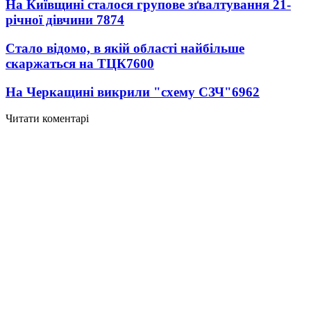
На Київщині сталося групове зґвалтування 21-
річної дівчини
7874
Стало відомо, в якій області найбільше
скаржаться на ТЦК
7600
На Черкащині викрили "схему СЗЧ"
6962
Читати коментарі