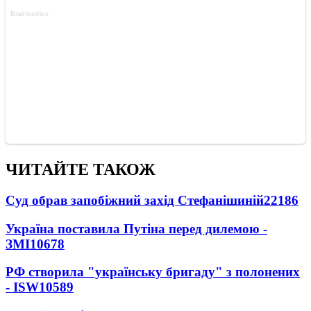
ЧИТАЙТЕ ТАКОЖ
Суд обрав запобіжний захід Стефанішиній
22186
Україна поставила Путіна перед дилемою -
ЗМІ
10678
РФ створила "українську бригаду" з полонених
- ISW
10589