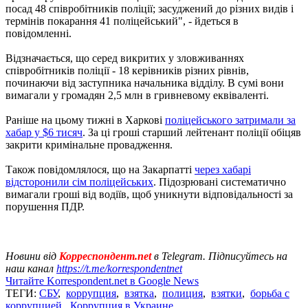
посад 48 співробітників поліції; засуджений до різних видів і
термінів покарання 41 поліцейський", - йдеться в
повідомленні.
Відзначається, що серед викритих у зловживаннях
співробітників поліції - 18 керівників різних рівнів,
починаючи від заступника начальника відділу. В сумі вони
вимагали у громадян 2,5 млн в гривневому еквіваленті.
Раніше на цьому тижні в Харкові
поліцейського затримали за
хабар у $6 тисяч
. За ці гроші старший лейтенант поліції обіцяв
закрити кримінальне провадження.
Також повідомлялося, що на Закарпатті
через хабарі
відсторонили сім поліцейських
. Підозрювані систематично
вимагали гроші від водіїв, щоб уникнути відповідальності за
порушення ПДР.
Новини від
Корреспондент.net
в Telegram. Підписуйтесь на
наш канал
https://t.me/korrespondentnet
Читайте Korrespondent.net в Google News
ТЕГИ:
СБУ
,
коррупция
,
взятка
,
полиция
,
взятки
,
борьба с
коррупцией
,
Коррупция в Украине