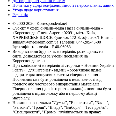
Договір користування сайтом
Політика у сфері конфіденційності і персональних даних
Угода щодо користування
Редакція
© 2000-2026, Korrespondent.net
Суб'єкт у сфері онлайн-медіа Назва онлайн-медіа –
«КореспонденТ.net» Адреса: 02091, місто Київ,
ХАРКІВСЬКЕ ШОСЕ, будинок 172-Б, офіс 208/1 E-mail:
sunlight@mediadim.com.ua
Телефон: 044-205-43-00
Ідентифікатор медіа – R40-06068
Використання будь-яких матеріалів, розміщених на
сайті, дозволяється за умови посилання на
Корреспондент.net.
При копіюванні матеріалів зі сторінки « Новини України
і світу» , для інтернет - видань - обов'язкове пряме
відкрите для пошукових систем гіперпосилання .
Посилання має бути розміщена в незалежності від
повного або часткового використання матеріалів.
Гіперпосилання ( для інтернет - видань) - повинна бути
розміщена в підзаголовку або в першому абзаці
матеріалу.
Новини з позначками "Думка", "Експертиза", "Заява",
"Регіони", "Гроші", "Влада", "Вибори", "Тест-драйв",
"Спецпроекти", "Промо" публікуються на правах