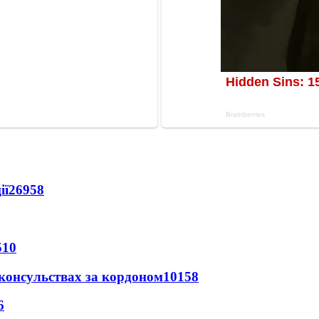
ії
26958
510
 консульствах за кордоном
10158
6