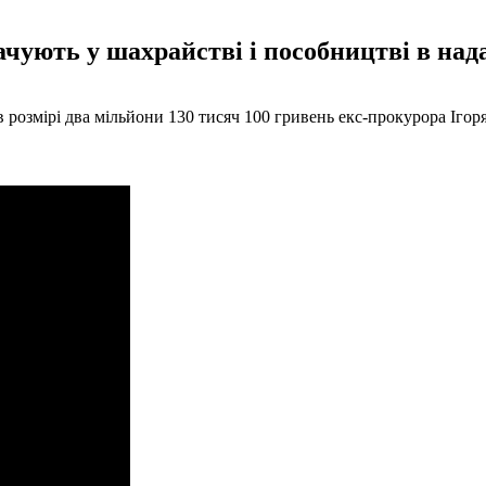
ують у шахрайстві і пособництві в нада
 в розмірі два мільйони 130 тисяч 100 гривень екс-прокурора Іг