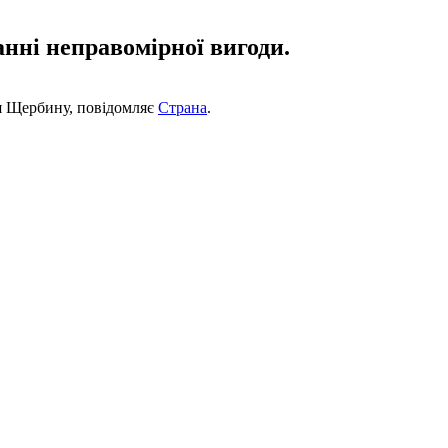
нні неправомірної вигоди.
оря Щербину, повідомляє
Страна
.