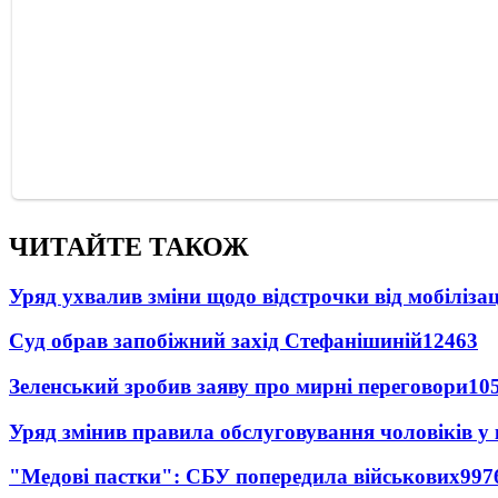
ЧИТАЙТЕ ТАКОЖ
Уряд ухвалив зміни щодо відстрочки від мобілізац
Суд обрав запобіжний захід Стефанішиній
12463
Зеленський зробив заяву про мирні переговори
10
Уряд змінив правила обслуговування чоловіків у
"Медові пастки": СБУ попередила військових
997