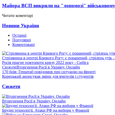
Майора ВСП викрили на "допомозі" військовому
Читати коментарі
Новини України
Останні
Популярні
Коментовані
Стрілянина в центрі Кривого Рогу: є поранений, стрілець утік -
Росія прагне повторити кризу 2022 року - Сибіга
Сюжет
Вторгнення Росії в Україну. Онлайн
170 боїв: Генштаб повідомив про ситуацію на фронті
Корецький анонсував зміни для вчителів і студентів
Сюжети
Вторгнення Росії в Україну. Онлайн
Брудні технології. Атаки РФ на вибори у Франції