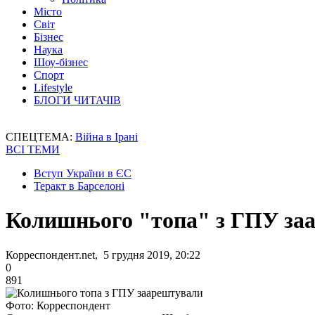
Місто
Світ
Бізнес
Наука
Шоу-бізнес
Спорт
Lifestyle
БЛОГИ ЧИТАЧІВ
СПЕЦТЕМА:
Війна в Ірані
ВСІ ТЕМИ
Вступ України в ЄС
Теракт в Барселоні
Колишнього "топа" з ГПУ за
Корреспондент.net, 5 грудня 2019, 20:22
0
891
Фото: Корреспондент