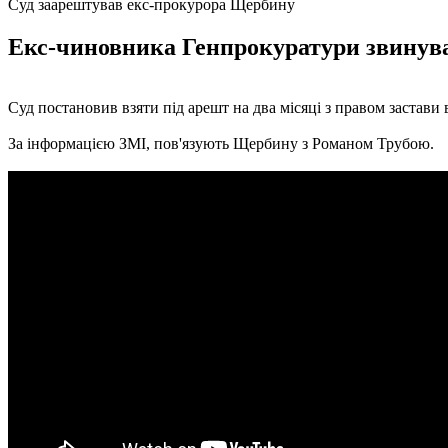
Суд заарештував екс-прокурора Щербину
Екс-чиновника Генпрокуратури звинувач
Суд постановив взяти під арешт на два місяці з правом застави
За інформацією ЗМІ, пов'язують Щербину з Романом Трубою.