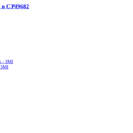
 в СЗЧ
9682
 ЗМІ