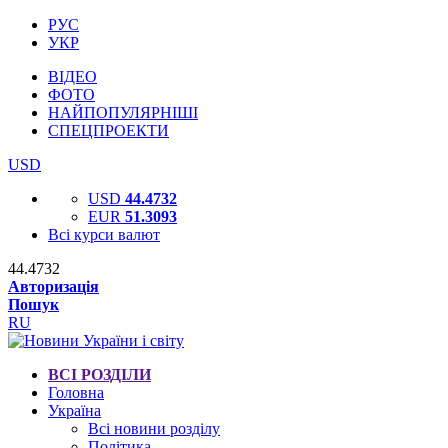
РУС
УКР
ВІДЕО
ФОТО
НАЙПОПУЛЯРНІШІ
СПЕЦПРОЕКТИ
USD
USD
44.4732
EUR
51.3093
Всі курси валют
44.4732
Авторизація
Пошук
RU
ВСІ РОЗДІЛИ
Головна
Україна
Всі новини розділу
Політика