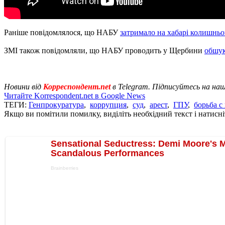
Раніше повідомлялося, що НАБУ
затримало на хабарі колишньо
ЗМІ також повідомляли, що НАБУ проводить у Щербини
обшук
Новини від
Корреспондент.net
в Telegram. Підписуйтесь на на
Читайте Korrespondent.net в Google News
ТЕГИ:
Генпрокуратура
,
коррупция
,
суд
,
арест
,
ГПУ
,
борьба с
Якщо ви помітили помилку, виділіть необхідний текст і натисніт