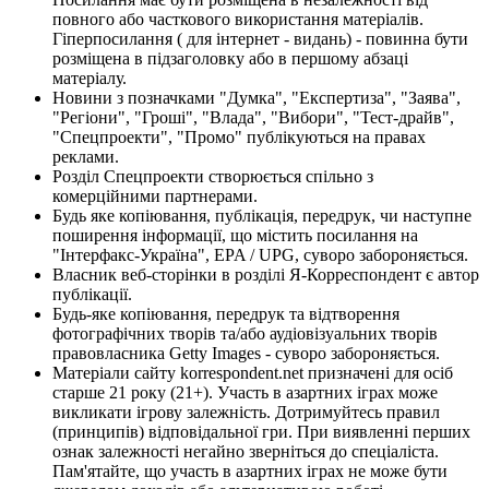
повного або часткового використання матеріалів.
Гіперпосилання ( для інтернет - видань) - повинна бути
розміщена в підзаголовку або в першому абзаці
матеріалу.
Новини з позначками "Думка", "Експертиза", "Заява",
"Регіони", "Гроші", "Влада", "Вибори", "Тест-драйв",
"Спецпроекти", "Промо" публікуються на правах
реклами.
Розділ Спецпроекти створюється спільно з
комерційними партнерами.
Будь яке копіювання, публікація, передрук, чи наступне
поширення інформації, що містить посилання на
"Інтерфакс-Україна", EPA / UPG, суворо забороняється.
Власник веб-сторінки в розділі Я-Корреспондент є автор
публікації.
Будь-яке копіювання, передрук та відтворення
фотографічних творів та/або аудіовізуальних творів
правовласника Getty Images - суворо забороняється.
Матеріали сайту korrespondent.net призначені для осіб
старше 21 року (21+). Участь в азартних іграх може
викликати ігрову залежність. Дотримуйтесь правил
(принципів) відповідальної гри. При виявленні перших
ознак залежності негайно зверніться до спеціаліста.
Пам'ятайте, що участь в азартних іграх не може бути