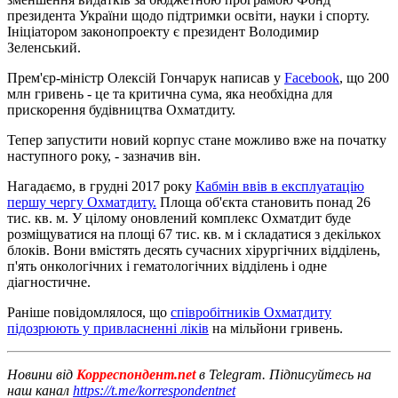
президента України щодо підтримки освіти, науки і спорту.
Ініціатором законопроекту є президент Володимир
Зеленський.
Прем'єр-міністр Олексій Гончарук написав у
Facebook
, що 200
млн гривень - це та критична сума, яка необхідна для
прискорення будівництва Охматдиту.
Тепер запустити новий корпус стане можливо вже на початку
наступного року, - зазначив він.
Нагадаємо, в грудні 2017 року
Кабмін ввів в експлуатацію
першу чергу Охматдиту.
Площа об'єкта становить понад 26
тис. кв. м. У цілому оновлений комплекс Охматдит буде
розміщуватися на площі 67 тис. кв. м і складатися з декількох
блоків. Вони вмістять десять сучасних хірургічних відділень,
п'ять онкологічних і гематологічних відділень і одне
діагностичне.
Раніше повідомлялося, що
співробітників Охматдиту
підозрюють у привласненні ліків
на мільйони гривень.
Новини від
Корреспондент.net
в Telegram. Підписуйтесь на
наш канал
https://t.me/korrespondentnet