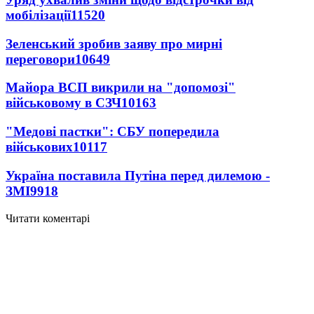
мобілізації
11520
Зеленський зробив заяву про мирні
переговори
10649
Майора ВСП викрили на "допомозі"
військовому в СЗЧ
10163
"Медові пастки": СБУ попередила
військових
10117
Україна поставила Путіна перед дилемою -
ЗМІ
9918
Читати коментарі