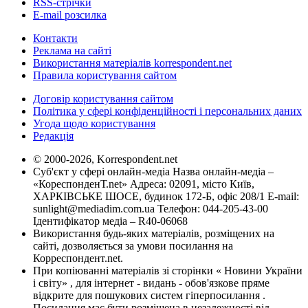
RSS-стрічки
E-mail розсилка
Контакти
Реклама на сайті
Використання матеріалів korrespondent.net
Правила користування сайтом
Договір користування сайтом
Політика у сфері конфіденційності і персональних даних
Угода щодо користування
Редакція
© 2000-2026, Korrespondent.net
Суб'єкт у сфері онлайн-медіа Назва онлайн-медіа –
«КореспонденТ.net» Адреса: 02091, місто Київ,
ХАРКІВСЬКЕ ШОСЕ, будинок 172-Б, офіс 208/1 E-mail:
sunlight@mediadim.com.ua
Телефон: 044-205-43-00
Ідентифікатор медіа – R40-06068
Використання будь-яких матеріалів, розміщених на
сайті, дозволяється за умови посилання на
Корреспондент.net.
При копіюванні матеріалів зі сторінки « Новини України
і світу» , для інтернет - видань - обов'язкове пряме
відкрите для пошукових систем гіперпосилання .
Посилання має бути розміщена в незалежності від