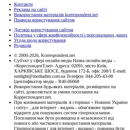
Контакти
Реклама на сайті
Використання матеріалів korrespondent.net
Правила користування сайтом
Договір користування сайтом
Політика у сфері конфіденційності і персональних даних
Угода щодо користування
Редакція
© 2000-2026, Korrespondent.net
Суб'єкт у сфері онлайн-медіа Назва онлайн-медіа –
«КореспонденТ.net» Адреса: 02091, місто Київ,
ХАРКІВСЬКЕ ШОСЕ, будинок 172-Б, офіс 208/1 E-mail:
sunlight@mediadim.com.ua
Телефон: 044-205-43-00
Ідентифікатор медіа – R40-06068
Використання будь-яких матеріалів, розміщених на
сайті, дозволяється за умови посилання на
Корреспондент.net.
При копіюванні матеріалів зі сторінки « Новини України
і світу» , для інтернет - видань - обов'язкове пряме
відкрите для пошукових систем гіперпосилання .
Посилання має бути розміщена в незалежності від
повного або часткового використання матеріалів.
Гіперпосилання ( для інтернет - видань) - повинна бути