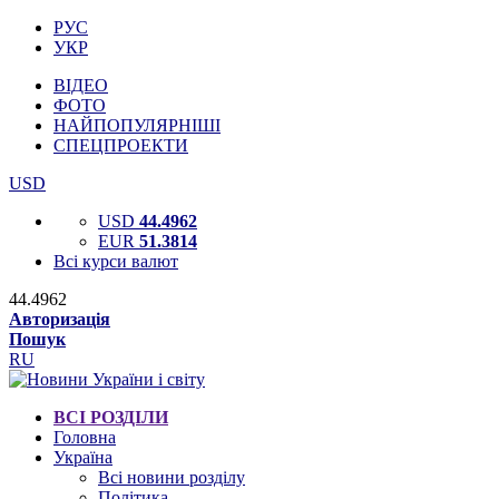
РУС
УКР
ВІДЕО
ФОТО
НАЙПОПУЛЯРНІШІ
СПЕЦПРОЕКТИ
USD
USD
44.4962
EUR
51.3814
Всі курси валют
44.4962
Авторизація
Пошук
RU
ВСІ РОЗДІЛИ
Головна
Україна
Всі новини розділу
Політика