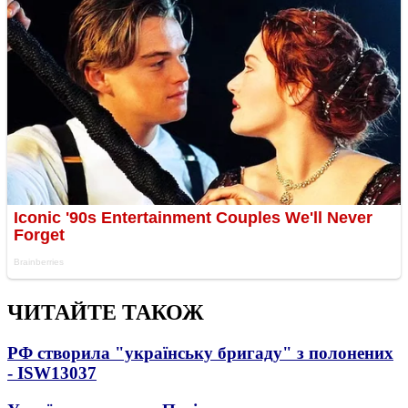
ЧИТАЙТЕ ТАКОЖ
РФ створила "українську бригаду" з полонених
- ISW
13037