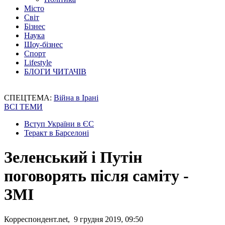
Місто
Світ
Бізнес
Наука
Шоу-бізнес
Спорт
Lifestyle
БЛОГИ ЧИТАЧІВ
СПЕЦТЕМА:
Війна в Ірані
ВСІ ТЕМИ
Вступ України в ЄС
Теракт в Барселоні
Зеленський і Путін
поговорять після саміту -
ЗМІ
Корреспондент.net, 9 грудня 2019, 09:50