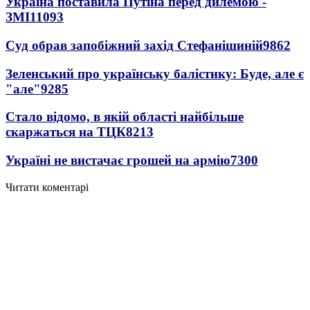
Україна поставила Путіна перед дилемою -
ЗМІ
11093
Суд обрав запобіжний захід Стефанішиній
9862
Зеленський про українську балістику: Буде, але є
"але"
9285
Стало відомо, в якій області найбільше
скаржаться на ТЦК
8213
Україні не вистачає грошей на армію
7300
Читати коментарі