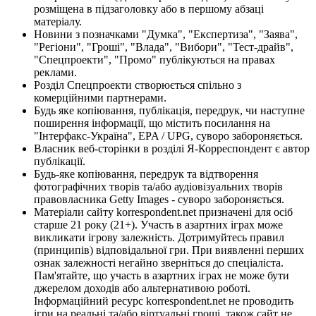
розміщена в підзаголовку або в першому абзаці
матеріалу.
Новини з позначками "Думка", "Експертиза", "Заява",
"Регіони", "Гроші", "Влада", "Вибори", "Тест-драйв",
"Спецпроекти", "Промо" публікуються на правах
реклами.
Розділ Спецпроекти створюється спільно з
комерційними партнерами.
Будь яке копіювання, публікація, передрук, чи наступне
поширення інформації, що містить посилання на
"Інтерфакс-Україна", EPA / UPG, суворо забороняється.
Власник веб-сторінки в розділі Я-Корреспондент є автор
публікації.
Будь-яке копіювання, передрук та відтворення
фотографічних творів та/або аудіовізуальних творів
правовласника Getty Images - суворо забороняється.
Матеріали сайту korrespondent.net призначені для осіб
старше 21 року (21+). Участь в азартних іграх може
викликати ігрову залежність. Дотримуйтесь правил
(принципів) відповідальної гри. При виявленні перших
ознак залежності негайно зверніться до спеціаліста.
Пам'ятайте, що участь в азартних іграх не може бути
джерелом доходів або альтернативою роботі.
Інформаційний ресурс korrespondent.net не проводить
ігри на реальні та/або віртуальні гроші, також сайт не