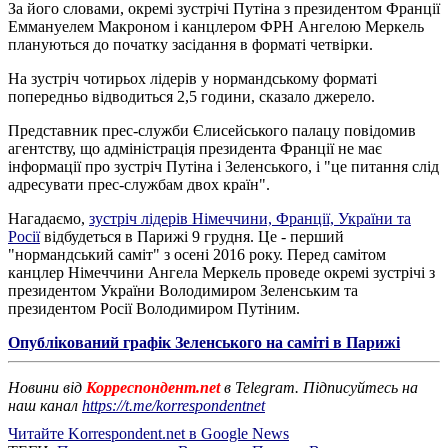
За його словами, окремі зустрічі Путіна з президентом Франції
Еммануелем Макроном і канцлером ФРН Ангелою Меркель
плануються до початку засідання в форматі четвірки.
На зустріч чотирьох лідерів у нормандському форматі
попередньо відводиться 2,5 години, сказало джерело.
Представник прес-служби Єлисейського палацу повідомив
агентству, що адміністрація президента Франції не має
інформації про зустріч Путіна і Зеленського, і "це питання слід
адресувати прес-службам двох країн".
Нагадаємо,
зустріч лідерів Німеччини, Франції, України та
Росії
відбудеться в Парижі 9 грудня. Це - перший
"нормандський саміт" з осені 2016 року. Перед самітом
канцлер Німеччини Ангела Меркель проведе окремі зустрічі з
президентом України Володимиром Зеленським та
президентом Росії Володимиром Путіним.
Опублікований графік Зеленського на саміті в Парижі
Новини від
Корреспондент.net
в Telegram. Підписуйтесь на
наш канал
https://t.me/korrespondentnet
Читайте Korrespondent.net в Google News