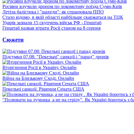
Росіяни влучили дроном по локомотиву поїзда Суми-Київ
Летіла балістика і "шахеди": як спрацювала ППО
Стало відомо, в якій області найбільше скаржаться на ТЦК
Ударів зазнали 15 скупчень військ РФ - Генштаб
Генштаб назвав втрати Росії станом на 8 серпня
Сюжети
Підсумки 07.08: "Пекельні" санкції і "парад" дронів
Вторгнення Росії в Україну. Онлайн
Війна на Близькому Сході. Онлайн
Пекельні санкції. Рішення Сената США
"Полювати на лучника, а не на стрілу". Як Україні боротись з 