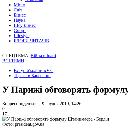
Місто
Світ
Бізнес
Наука
Шоу-бізнес
Спорт
Lifestyle
БЛОГИ ЧИТАЧІВ
СПЕЦТЕМА:
Війна в Ірані
ВСІ ТЕМИ
Вступ України в ЄС
Теракт в Барселоні
У Парижі обговорять формул
Корреспондент.net, 9 грудня 2019, 14:26
0
171
Фото: president.gov.ua