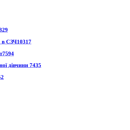
329
 в СЗЧ
10317
т
7594
ної дівчини
7435
52