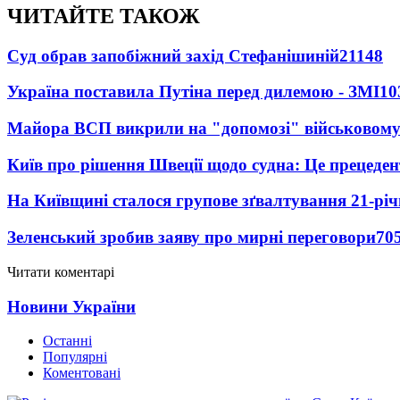
ЧИТАЙТЕ ТАКОЖ
Суд обрав запобіжний захід Стефанішиній
21148
Україна поставила Путіна перед дилемою - ЗМІ
10
Майора ВСП викрили на "допомозі" військовому
Київ про рішення Швеції щодо судна: Це прецеден
На Київщині сталося групове зґвалтування 21-річ
Зеленський зробив заяву про мирні переговори
70
Читати коментарі
Новини України
Останні
Популярні
Коментовані