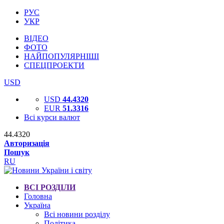
РУС
УКР
ВІДЕО
ФОТО
НАЙПОПУЛЯРНІШІ
СПЕЦПРОЕКТИ
USD
USD
44.4320
EUR
51.3316
Всі курси валют
44.4320
Авторизація
Пошук
RU
ВСІ РОЗДІЛИ
Головна
Україна
Всі новини розділу
Політика