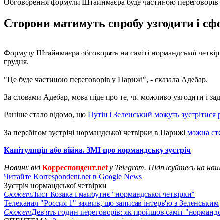
Обговорення формули Штайнмаєра буде частиною переговорів
Сторони матимуть спробу узгодити і с
Формулу Штайнмаєра обговорять на саміті нормандської четві
грудня.
"Це буде частиною переговорів у Парижі", - сказала Адебар.
За словами Адебар, мова піде про те, чи можливо узгодити і з
Раніше стало відомо, що
Путін і Зеленський можуть зустрітися 
За перебігом зустрічі нормандської четвірки в Парижі
можна ст
Капітуляція або війна. ЗМІ про нормандську зустріч
Новини від
Корреспондент.net
у Telegram. Підписуйтесь на на
Читайте Korrespondent.net в Google News
Зустріч нормандської четвірки
Сюжет
Лист Козака і майбутнє "нормандської четвірки"
Телеканал "Россия 1" заявив, що записав інтерв'ю з Зеленським
Сюжет
Дев'ять годин переговорів: як пройшов саміт "нормандс