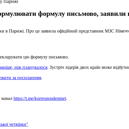
 у Парижі
формулювати формулу письмово, заявили
рки в Парижі. Про це заявила офіційний представник МЗС Німеч
адекларувати цю формулу письмово.
раніше, ніж планувалося
. Зустріч лідерів двох країн може відбут
ежити за посиланням
.
ш канал
https://t.me/korrespondentnet
.
ької четвірки"