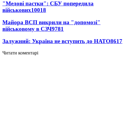
"Медові пастки": СБУ попередила
військових
10018
Майора ВСП викрили на "допомозі"
військовому в СЗЧ
9781
Залужний: Україна не вступить до НАТО
8617
Читати коментарі