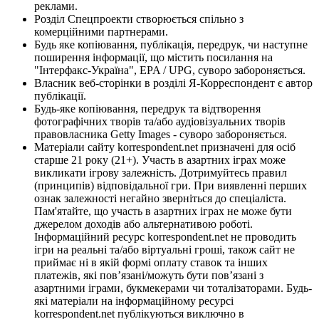
реклами.
Розділ Спецпроекти створюється спільно з
комерційними партнерами.
Будь яке копіювання, публікація, передрук, чи наступне
поширення інформації, що містить посилання на
"Інтерфакс-Україна", EPA / UPG, суворо забороняється.
Власник веб-сторінки в розділі Я-Корреспондент є автор
публікації.
Будь-яке копіювання, передрук та відтворення
фотографічних творів та/або аудіовізуальних творів
правовласника Getty Images - суворо забороняється.
Матеріали сайту korrespondent.net призначені для осіб
старше 21 року (21+). Участь в азартних іграх може
викликати ігрову залежність. Дотримуйтесь правил
(принципів) відповідальної гри. При виявленні перших
ознак залежності негайно зверніться до спеціаліста.
Пам'ятайте, що участь в азартних іграх не може бути
джерелом доходів або альтернативою роботі.
Інформаційний ресурс korrespondent.net не проводить
ігри на реальні та/або віртуальні гроші, також сайт не
приймає ні в якій формі оплату ставок та інших
платежів, які пов’язані/можуть бути пов’язані з
азартними іграми, букмекерами чи тоталізаторами. Будь-
які матеріали на інформаційному ресурсі
korrespondent.net публікуються виключно в