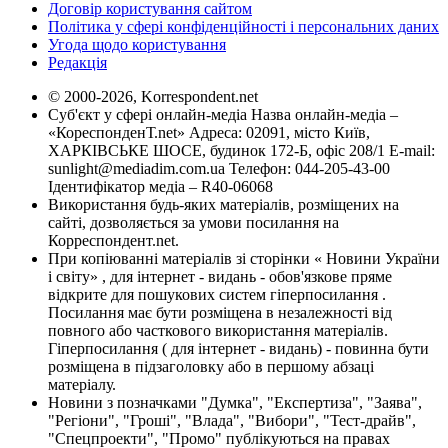
Договір користування сайтом
Політика у сфері конфіденційності і персональних даних
Угода щодо користування
Редакція
© 2000-2026, Korrespondent.net
Суб'єкт у сфері онлайн-медіа Назва онлайн-медіа –
«КореспонденТ.net» Адреса: 02091, місто Київ,
ХАРКІВСЬКЕ ШОСЕ, будинок 172-Б, офіс 208/1 E-mail:
sunlight@mediadim.com.ua
Телефон: 044-205-43-00
Ідентифікатор медіа – R40-06068
Використання будь-яких матеріалів, розміщених на
сайті, дозволяється за умови посилання на
Корреспондент.net.
При копіюванні матеріалів зі сторінки « Новини України
і світу» , для інтернет - видань - обов'язкове пряме
відкрите для пошукових систем гіперпосилання .
Посилання має бути розміщена в незалежності від
повного або часткового використання матеріалів.
Гіперпосилання ( для інтернет - видань) - повинна бути
розміщена в підзаголовку або в першому абзаці
матеріалу.
Новини з позначками "Думка", "Експертиза", "Заява",
"Регіони", "Гроші", "Влада", "Вибори", "Тест-драйв",
"Спецпроекти", "Промо" публікуються на правах