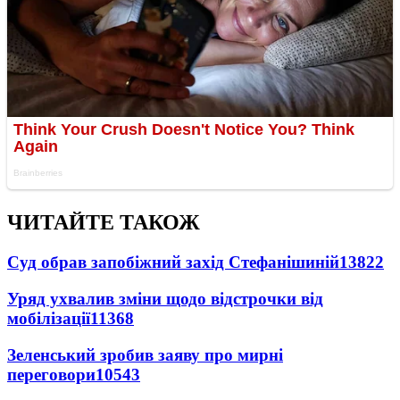
ЧИТАЙТЕ ТАКОЖ
Суд обрав запобіжний захід Стефанішиній
13822
Уряд ухвалив зміни щодо відстрочки від
мобілізації
11368
Зеленський зробив заяву про мирні
переговори
10543