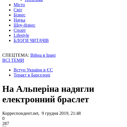
Місто
Світ
Бізнес
Наука
Шоу-бізнес
Спорт
Lifestyle
БЛОГИ ЧИТАЧІВ
СПЕЦТЕМА:
Війна в Ірані
ВСІ ТЕМИ
Вступ України в ЄС
Теракт в Барселоні
На Альперіна надягли
електронний браслет
Корреспондент.net, 9 грудня 2019, 21:48
0
287