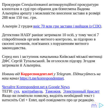
Прокурори Спеціалізованої антикорупційної прокуратури
клопотали в суді про обрання для бізнесмена Вадима
Альперіна арешту з можливістю внесення застави в розмірі
288 млн 150 тис. грн.
Альперін 2 грудня
вніс 70 млн грн застави і вийшов із СІЗО
.
Детективи НАБУ раніше затримали 10 осіб, у тому числі 7
співробітників органів митного контролю, за підозрою в
скоєнні злочинів, пов'язаних з порушенням митного
законодавства.
Серед них і заступник начальника Київської міської митниці
ДФС Сергій Тупальський. Їм оголосили підозру. Згодом
затримали й Альперіна.
Новини від
Корреспондент.net
у Telegram. Підписуйтесь на
наш канал
https://t.me/korrespondentnet
.
Читайте Korrespondent.net в Google News
ТЕГИ:
суд
,
контрабанда
,
Таможня
,
Электронный браслет
Якщо ви помітили помилку, виділіть необхідний текст і
натисніть Ctrl + Enter, щоб повідомити про це редакцію.