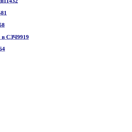
ії
11432
581
58
 в СЗЧ
9919
64