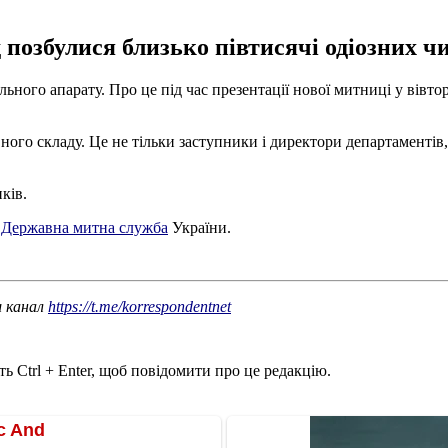
д позбулися близько півтисячі одіозних ч
льного апарату. Про це під час презентації нової митниці у вівт
го складу. Це не тільки заступники і директори департаментів, а
ків.
 Державна митна служба
України.
ш канал
https://t.me/korrespondentnet
ь Ctrl + Enter, щоб повідомити про це редакцію.