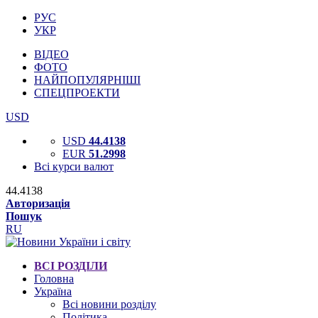
РУС
УКР
ВІДЕО
ФОТО
НАЙПОПУЛЯРНІШІ
СПЕЦПРОЕКТИ
USD
USD
44.4138
EUR
51.2998
Всі курси валют
44.4138
Авторизація
Пошук
RU
ВСІ РОЗДІЛИ
Головна
Україна
Всі новини розділу
Політика