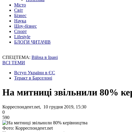
Місто
Світ
Бізнес
Наука
Шоу-бізнес
Спорт
Lifestyle
БЛОГИ ЧИТАЧІВ
СПЕЦТЕМА:
Війна в Ірані
ВСІ ТЕМИ
Вступ України в ЄС
Теракт в Барселоні
На митниці звільнили 80% ке
Корреспондент.net, 10 грудня 2019, 15:30
0
590
Фото: Корреспондент.net