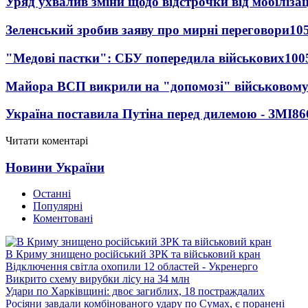
Уряд ухвалив зміни щодо відстрочки від мобілізац
Зеленський зробив заяву про мирні переговори
10
"Медові пастки": СБУ попередила військових
100
Майора ВСП викрили на "допомозі" військовому
Україна поставила Путіна перед дилемою - ЗМІ
86
Читати коментарі
Новини України
Останні
Популярні
Коментовані
В Криму знищено російський ЗРК та військовий кран
Відключення світла охопили 12 областей - Укренерго
Викрито схему вирубки лісу на 34 млн
Удари по Харківщині: двоє загиблих, 18 постраждалих
Росіяни завдали комбінованого удару по Сумах, є поранені