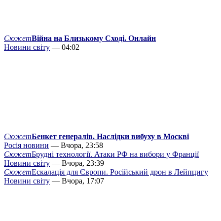
Сюжет
Війна на Близькому Сході. Онлайн
Новини світу
— 04:02
Сюжет
Бенкет генералів. Наслідки вибуху в Москві
Росія новини
— Вчора, 23:58
Сюжет
Брудні технології. Атаки РФ на вибори у Франції
Новини світу
— Вчора, 23:39
Сюжет
Ескалація для Європи. Російський дрон в Лейпцигу
Новини світу
— Вчора, 17:07