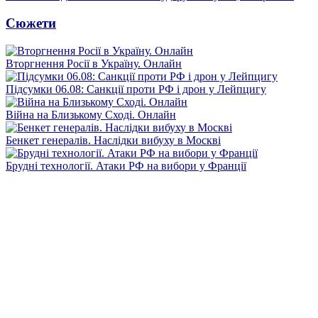
Сюжети
Вторгнення Росії в Україну. Онлайн
Підсумки 06.08: Санкції проти РФ і дрон у Лейпцигу
Війна на Близькому Сході. Онлайн
Бенкет генералів. Наслідки вибуху в Москві
Брудні технології. Атаки РФ на вибори у Франції