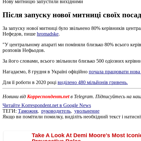
Нову митницю запустили вихідними
Після запуску нової митниці своїх поса
За запуску нової митниці було звільнено 80% керівників центра
Нефедов, пише
hromadske
.
"У центральному апараті ми поміняли близько 80% всього керівно
розповів Нефьодов.
За його словами, всього звільнили близько 500 одіозних керівни
Нагадаємо, 8 грудня в Україні офіційно
почала працювати нова
Для її роботи в 2020 році
виділено 480 мільйонів гривень.
Новини від
Корреспондент.net
в Telegram. Підписуйтесь на на
Читайте Korrespondent.net в Google News
ТЕГИ:
Таможня
,
руководитель
,
увольнение
Якщо ви помітили помилку, виділіть необхідний текст і натисніт