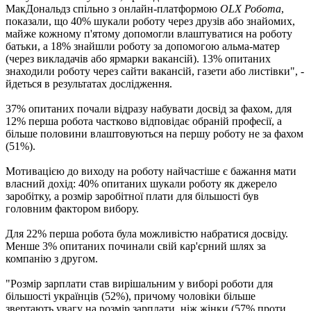
МакДональдз спільно з онлайн-платформою
OLX Робота
,
показали, що 40% шукали роботу через друзів або знайомих,
майже кожному п'ятому допомогли влаштуватися на роботу
батьки, а 18% знайшли роботу за допомогою альма-матер
(через викладачів або ярмарки вакансій). 13% опитаних
знаходили роботу через сайти вакансій, газети або листівки", -
йдеться в результатах дослідження.
37% опитаних почали відразу набувати досвід за фахом, для
12% перша робота частково відповідає обраній професії, а
більше половини влаштовуються на першу роботу не за фахом
(51%).
Мотивацією до виходу на роботу найчастіше є бажання мати
власний дохід: 40% опитаних шукали роботу як джерело
заробітку, а розмір заробітної плати для більшості був
головним фактором вибору.
Для 22% перша робота була можливістю набратися досвіду.
Менше 3% опитаних починали свій кар'єрний шлях за
компанію з другом.
"Розмір зарплати став вирішальним у виборі роботи для
більшості українців (52%), причому чоловіки більше
звертають увагу на розмір зарплати, ніж жінки (57% проти