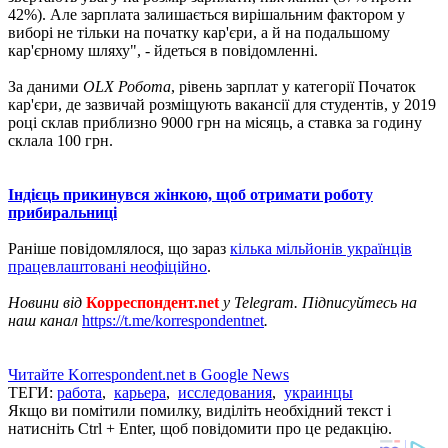
42%). Але зарплата залишається вирішальним фактором у
виборі не тільки на початку кар'єри, а й на подальшому
кар'єрному шляху", - йдеться в повідомленні.
За даними
OLX Робота
, рівень зарплат у категорії Початок
кар'єри, де зазвичай розміщують вакансії для студентів, у 2019
році склав приблизно 9000 грн на місяць, а ставка за годину
склала 100 грн.
Індієць прикинувся жінкою, щоб отримати роботу
прибиральниці
Раніше повідомлялося, що зараз
кілька мільйонів українців
працевлаштовані неофіційно
.
Новини від
Корреспондент.net
у Telegram. Підписуйтесь на
наш канал
https://t.me/korrespondentnet
.
Читайте Korrespondent.net в Google News
ТЕГИ:
работа
,
карьера
,
исследования
,
украинцы
Якщо ви помітили помилку, виділіть необхідний текст і
натисніть Ctrl + Enter, щоб повідомити про це редакцію.