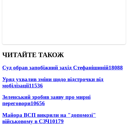
ЧИТАЙТЕ ТАКОЖ
Суд обрав запобіжний захід Стефанішиній
18088
Уряд ухвалив зміни щодо відстрочки від
мобілізації
11536
Зеленський зробив заяву про мирні
переговори
10656
Майора ВСП викрили на "допомозі"
військовому в СЗЧ
10179