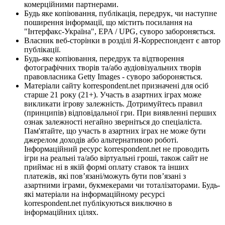
комерційними партнерами.
Будь яке копіювання, публікація, передрук, чи наступне
поширення інформації, що містить посилання на
"Інтерфакс-Україна", EPA / UPG, суворо забороняється.
Власник веб-сторінки в розділі Я-Корреспондент є автор
публікації.
Будь-яке копіювання, передрук та відтворення
фотографічних творів та/або аудіовізуальних творів
правовласника Getty Images - суворо забороняється.
Матеріали сайту korrespondent.net призначені для осіб
старше 21 року (21+). Участь в азартних іграх може
викликати ігрову залежність. Дотримуйтесь правил
(принципів) відповідальної гри. При виявленні перших
ознак залежності негайно зверніться до спеціаліста.
Пам'ятайте, що участь в азартних іграх не може бути
джерелом доходів або альтернативою роботі.
Інформаційний ресурс korrespondent.net не проводить
ігри на реальні та/або віртуальні гроші, також сайт не
приймає ні в якій формі оплату ставок та інших
платежів, які пов’язані/можуть бути пов’язані з
азартними іграми, букмекерами чи тоталізаторами. Будь-
які матеріали на інформаційному ресурсі
korrespondent.net публікуються виключно в
інформаційних цілях.