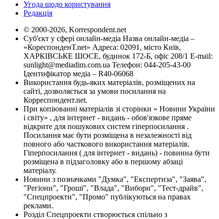
Угода щодо користування
Редакція
© 2000-2026, Korrespondent.net
Суб'єкт у сфері онлайн-медіа Назва онлайн-медіа –
«КореспонденТ.net» Адреса: 02091, місто Київ,
ХАРКІВСЬКЕ ШОСЕ, будинок 172-Б, офіс 208/1 E-mail:
sunlight@mediadim.com.ua
Телефон: 044-205-43-00
Ідентифікатор медіа – R40-06068
Використання будь-яких матеріалів, розміщених на
сайті, дозволяється за умови посилання на
Корреспондент.net.
При копіюванні матеріалів зі сторінки « Новини України
і світу» , для інтернет - видань - обов'язкове пряме
відкрите для пошукових систем гіперпосилання .
Посилання має бути розміщена в незалежності від
повного або часткового використання матеріалів.
Гіперпосилання ( для інтернет - видань) - повинна бути
розміщена в підзаголовку або в першому абзаці
матеріалу.
Новини з позначками "Думка", "Експертиза", "Заява",
"Регіони", "Гроші", "Влада", "Вибори", "Тест-драйв",
"Спецпроекти", "Промо" публікуються на правах
реклами.
Розділ Спецпроекти створюється спільно з