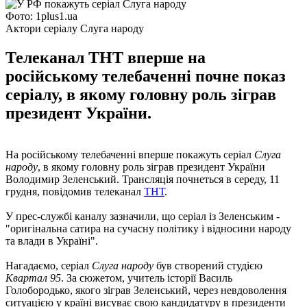
Фото: 1plus1.ua
Актори серіалу Слуга народу
Телеканал ТНТ вперше на
російському телебаченні почне показ
серіалу, в якому головну роль зіграв
президент України.
На російському телебаченні вперше покажуть серіал
Слуга
народу
, в якому головну роль зіграв президент України
Володимир Зеленський. Трансляція почнеться в середу, 11
грудня, повідомив телеканал
ТНТ
.
У прес-службі каналу зазначили, що серіал із Зеленським -
"оригінальна сатира на сучасну політику і відносини народу
та влади в Україні".
Нагадаємо, серіал
Слуга народу
був створений студією
Квартал 95
. За сюжетом, учитель історії Василь
Голобородько, якого зіграв Зеленський, через невдоволення
ситуацією у країні висуває свою кандидатуру в президенти