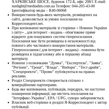
ХАРКІВСЬКЕ ШОСЕ, будинок 172-Б, офіс 208/1 E-mail:
sunlight@mediadim.com.ua
Телефон: 044-205-43-00
Ідентифікатор медіа – R40-06068
Використання будь-яких матеріалів, розміщених на
сайті, дозволяється за умови посилання на
Корреспондент.net.
При копіюванні матеріалів зі сторінки « Новини України
і світу» , для інтернет - видань - обов'язкове пряме
відкрите для пошукових систем гіперпосилання .
Посилання має бути розміщена в незалежності від
повного або часткового використання матеріалів.
Гіперпосилання ( для інтернет - видань) - повинна бути
розміщена в підзаголовку або в першому абзаці
матеріалу.
Новини з позначками "Думка", "Експертиза", "Заява",
"Регіони", "Гроші", "Влада", "Вибори", "Тест-драйв",
"Спецпроекти", "Промо" публікуються на правах
реклами.
Розділ Спецпроекти створюється спільно з
комерційними партнерами.
Будь яке копіювання, публікація, передрук, чи наступне
поширення інформації, що містить посилання на
"Інтерфакс-Україна", EPA / UPG, суворо забороняється.
Власник веб-сторінки в розділі Я-Корреспондент є автор
публікації.