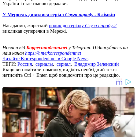
України і стає главою держави.
У Меркель дивилися серіал
Слуга народу
- Клімкін
Нагадаємо, жорсткий
ролик до серіалу
Слуга народу-2
викликав суперечки в Мережі.
Новини від
Корреспондент.net
у Telegram. Підписуйтесь на
наш канал
https://t.me/korrespondentnet
Читайте Korrespondent.net в Google News
ТЕГИ:
Россия
,
сериалы
,
сериал
,
Владимир Зеленский
Якщо ви помітили помилку, виділіть необхідний текст і
натисніть Ctrl + Enter, щоб повідомити про це редакцію.