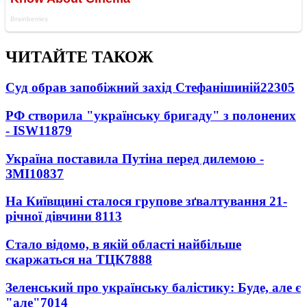
ЧИТАЙТЕ ТАКОЖ
Суд обрав запобіжний захід Стефанішиній
22305
РФ створила "українську бригаду" з полонених
- ISW
11879
Україна поставила Путіна перед дилемою -
ЗМІ
10837
На Київщині сталося групове зґвалтування 21-
річної дівчини
8113
Стало відомо, в якій області найбільше
скаржаться на ТЦК
7888
Зеленський про українську балістику: Буде, але є
"але"
7014