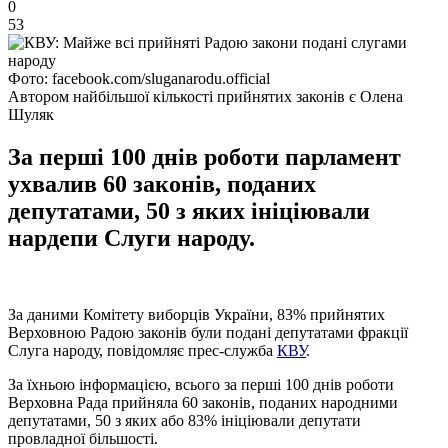
0
53
Фото: facebook.com/sluganarodu.official
Автором найбільшої кількості прийнятих законів є Олена
Шуляк
За перші 100 днів роботи парламент
ухвалив 60 законів, поданих
депутатами, 50 з яких ініціювали
нардепи Слуги народу.
За даними Комітету виборців України, 83% прийнятих
Верховною Радою законів були подані депутатами фракції
Слуга народу, повідомляє прес-служба
КВУ
.
За їхньою інформацією, всього за перші 100 днів роботи
Верховна Рада прийняла 60 законів, поданих народними
депутатами, 50 з яких або 83% ініціювали депутати
провладної більшості.