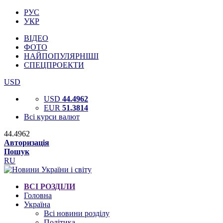
РУС
УКР
ВІДЕО
ФОТО
НАЙПОПУЛЯРНІШІ
СПЕЦПРОЕКТИ
USD
USD
44.4962
EUR
51.3814
Всі курси валют
44.4962
Авторизація
Пошук
RU
ВСІ РОЗДІЛИ
Головна
Україна
Всі новини розділу
Політика