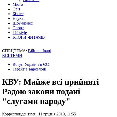
Місто
Світ
Бізнес
Наука
Шоу-бізнес
Спорт
Lifestyle
БЛОГИ ЧИТАЧІВ
СПЕЦТЕМА:
Війна в Ірані
ВСІ ТЕМИ
Вступ України в ЄС
Теракт в Барселоні
КВУ: Майже всі прийняті
Радою закони подані
"слугами народу"
Корреспондент.net, 11 грудня 2019, 11:55