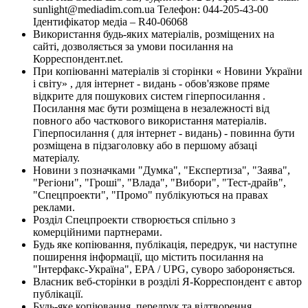
sunlight@mediadim.com.ua
Телефон: 044-205-43-00
Ідентифікатор медіа – R40-06068
Використання будь-яких матеріалів, розміщених на
сайті, дозволяється за умови посилання на
Корреспондент.net.
При копіюванні матеріалів зі сторінки « Новини України
і світу» , для інтернет - видань - обов'язкове пряме
відкрите для пошукових систем гіперпосилання .
Посилання має бути розміщена в незалежності від
повного або часткового використання матеріалів.
Гіперпосилання ( для інтернет - видань) - повинна бути
розміщена в підзаголовку або в першому абзаці
матеріалу.
Новини з позначками "Думка", "Експертиза", "Заява",
"Регіони", "Гроші", "Влада", "Вибори", "Тест-драйв",
"Спецпроекти", "Промо" публікуються на правах
реклами.
Розділ Спецпроекти створюється спільно з
комерційними партнерами.
Будь яке копіювання, публікація, передрук, чи наступне
поширення інформації, що містить посилання на
"Інтерфакс-Україна", EPA / UPG, суворо забороняється.
Власник веб-сторінки в розділі Я-Корреспондент є автор
публікації.
Будь-яке копіювання, передрук та відтворення