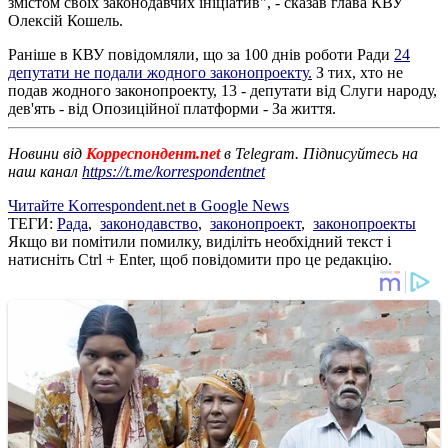
змістом своїх законодавчих ініціатив", - сказав глава КВУ
Олексій Кошель.
Раніше в КВУ повідомляли, що за 100 днів роботи Ради
24
депутати не подали жодного законопроекту.
З тих, хто не
подав жодного законопроекту, 13 - депутати від Слуги народу,
дев'ять - від Опозиційної платформи - За життя.
Новини від
Корреспондент.net
в Telegram. Підписуйтесь на
наш канал
https://t.me/korrespondentnet
Читайте Korrespondent.net в Google News
ТЕГИ:
Рада
,
законодавство
,
законопроект
,
законопроекты
Якщо ви помітили помилку, виділіть необхідний текст і
натисніть Ctrl + Enter, щоб повідомити про це редакцію.