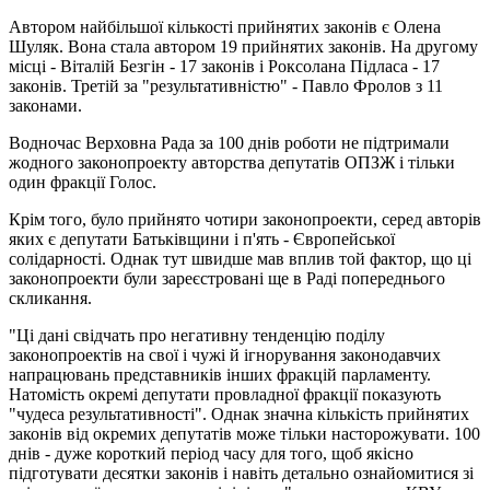
Автором найбільшої кількості прийнятих законів є Олена
Шуляк. Вона стала автором 19 прийнятих законів. На другому
місці - Віталій Безгін - 17 законів і Роксолана Підласа - 17
законів. Третій за "результативністю" - Павло Фролов з 11
законами.
Водночас Верховна Рада за 100 днів роботи не підтримали
жодного законопроекту авторства депутатів ОПЗЖ і тільки
один фракції Голос.
Крім того, було прийнято чотири законопроекти, серед авторів
яких є депутати Батьківщини і п'ять - Європейської
солідарності. Однак тут швидше мав вплив той фактор, що ці
законопроекти були зареєстровані ще в Раді попереднього
скликання.
"Ці дані свідчать про негативну тенденцію поділу
законопроектів на свої і чужі й ігнорування законодавчих
напрацювань представників інших фракцій парламенту.
Натомість окремі депутати провладної фракції показують
"чудеса результативності". Однак значна кількість прийнятих
законів від окремих депутатів може тільки насторожувати. 100
днів - дуже короткий період часу для того, щоб якісно
підготувати десятки законів і навіть детально ознайомитися зі