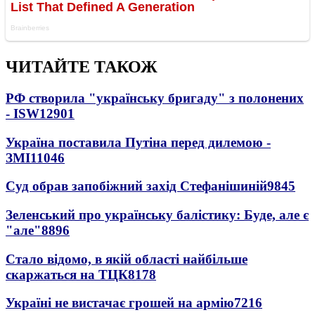
ЧИТАЙТЕ ТАКОЖ
РФ створила "українську бригаду" з полонених
- ISW
12901
Україна поставила Путіна перед дилемою -
ЗМІ
11046
Суд обрав запобіжний захід Стефанішиній
9845
Зеленський про українську балістику: Буде, але є
"але"
8896
Стало відомо, в якій області найбільше
скаржаться на ТЦК
8178
Україні не вистачає грошей на армію
7216