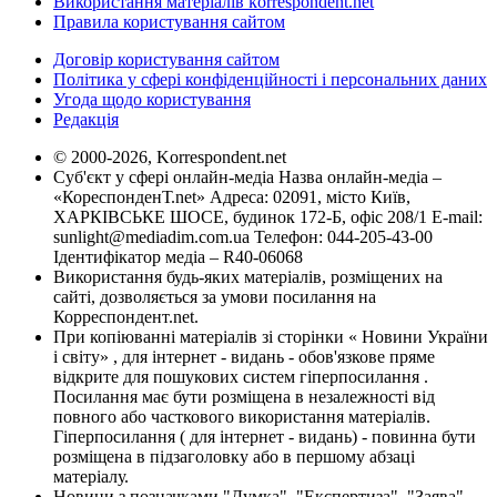
Використання матеріалів korrespondent.net
Правила користування сайтом
Договір користування сайтом
Політика у сфері конфіденційності і персональних даних
Угода щодо користування
Редакція
© 2000-2026, Korrespondent.net
Суб'єкт у сфері онлайн-медіа Назва онлайн-медіа –
«КореспонденТ.net» Адреса: 02091, місто Київ,
ХАРКІВСЬКЕ ШОСЕ, будинок 172-Б, офіс 208/1 E-mail:
sunlight@mediadim.com.ua
Телефон: 044-205-43-00
Ідентифікатор медіа – R40-06068
Використання будь-яких матеріалів, розміщених на
сайті, дозволяється за умови посилання на
Корреспондент.net.
При копіюванні матеріалів зі сторінки « Новини України
і світу» , для інтернет - видань - обов'язкове пряме
відкрите для пошукових систем гіперпосилання .
Посилання має бути розміщена в незалежності від
повного або часткового використання матеріалів.
Гіперпосилання ( для інтернет - видань) - повинна бути
розміщена в підзаголовку або в першому абзаці
матеріалу.
Новини з позначками "Думка", "Експертиза", "Заява",