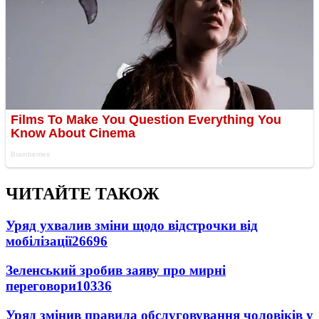
ЧИТАЙТЕ ТАКОЖ
Уряд ухвалив зміни щодо відстрочки від
мобілізації
26696
Зеленський зробив заяву про мирні
переговори
10336
Уряд змінив правила обслуговування чоловіків у