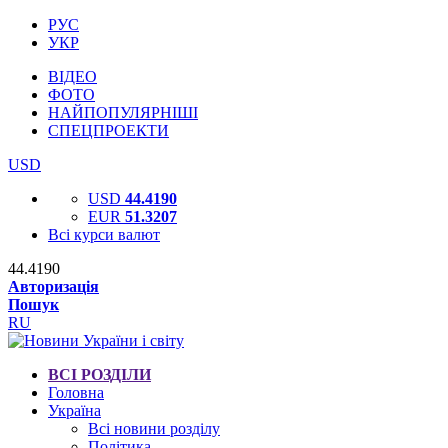
РУС
УКР
ВІДЕО
ФОТО
НАЙПОПУЛЯРНІШІ
СПЕЦПРОЕКТИ
USD
USD
44.4190
EUR
51.3207
Всі курси валют
44.4190
Авторизація
Пошук
RU
ВСІ РОЗДІЛИ
Головна
Україна
Всі новини розділу
Політика