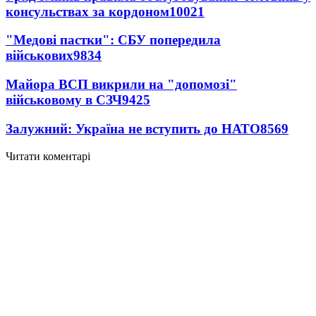
консульствах за кордоном
10021
"Медові пастки": СБУ попередила
військових
9834
Майора ВСП викрили на "допомозі"
військовому в СЗЧ
9425
Залужний: Україна не вступить до НАТО
8569
Читати коментарі