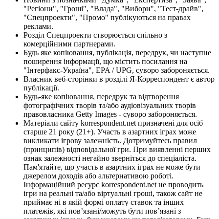
"Регіони", "Гроші", "Влада", "Вибори", "Тест-драйв",
"Спецпроекти", "Промо" публікуються на правах
реклами.
Розділ Спецпроекти створюється спільно з
комерційними партнерами.
Будь яке копіювання, публікація, передрук, чи наступне
поширення інформації, що містить посилання на
"Інтерфакс-Україна", EPA / UPG, суворо забороняється.
Власник веб-сторінки в розділі Я-Корреспондент є автор
публікації.
Будь-яке копіювання, передрук та відтворення
фотографічних творів та/або аудіовізуальних творів
правовласника Getty Images - суворо забороняється.
Матеріали сайту korrespondent.net призначені для осіб
старше 21 року (21+). Участь в азартних іграх може
викликати ігрову залежність. Дотримуйтесь правил
(принципів) відповідальної гри. При виявленні перших
ознак залежності негайно зверніться до спеціаліста.
Пам'ятайте, що участь в азартних іграх не може бути
джерелом доходів або альтернативою роботі.
Інформаційний ресурс korrespondent.net не проводить
ігри на реальні та/або віртуальні гроші, також сайт не
приймає ні в якій формі оплату ставок та інших
платежів, які пов’язані/можуть бути пов’язані з