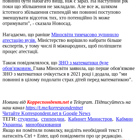
повинні бути набагато вищі, ніж є зараз. На наступний рік
поки що збільшення не закладали. Але все ж, шляхом
істотного збільшення стипендій ми повинні поступово
зменшувати відсоток тих, хто потенційно їх може
отримувати", - сказала Новосад.
Нагадаємо, що раніше
Міносвіти тимчасово зупинило
атестацію вузів.
Міністерство вирішило набрати більше
експертів, у тому числі й міжнародних, щоб поліпшити
процес атестації.
Також повідомлялося, що
ЗНО з математики буде
обов'язковим.
Глава Міносвіти заявила, що перше обов'язкове
ЗНО з математики очікується в 2021 році і додала, що "ми
повинні в цілому подолати страх дітей перед математикою".
Новини від
Корреспондент.net
в Telegram. Підписуйтесь на
наш канал
https://t.me/korrespondentnet
Читайте Korrespondent.net в Google News
ТЕГИ:
студенты
,
стипендии
,
Кабинет Министров
,
Кабмин
Украины
,
минобразования
Якщо ви помітили помилку, виділіть необхідний текст і
натисніть Ctrl + Enter, щоб повідомити про це редакцію.