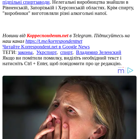
підпільні спиртзаводи
. Нелегальні виробництва знайшли в
Рівненській, Запорізькій і Херсонській областях. Крім спирту,
"виробники" виготовляли різні алкогольні напої.
Новини від
Корреспондент.net
в Telegram. Підписуйтесь на
наш канал
https://t.me/korrespondentnet
Читайте Korrespondent.net в Google News
ТЕГИ:
законы
,
Укрспирт
,
спирт
,
Владимир Зеленский
Якщо ви помітили помилку, виділіть необхідний текст і
натисніть Ctrl + Enter, щоб повідомити про це редакцію.