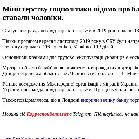
Міністерству соцполітики відомо про бл
ставали чоловіки.
Статус постраждалих від торгівлі людьми в 2019 році надали 1
Тільки протягом вересня-листопада 2019 року в СБУ були напра
злочину отримали 116 чоловіків, 52 жінки і 13 дітей.
Основними країнами для трудової експлуатації українців є Росі
У розрізі областей найбільше виявлено постраждалих від торгівл
Дніпропетровська область - 53, Чернігівська область - 53 і Микол
Раніше дослідження Міжнародної організації з міграції України
України постраждали від торгівлі людьми. При цьому найчастіше
Також повідомлялося, що в Лондоні
викрили велику банду тор
Новини від
Корреспондент.net
в Telegram. Підписуйтесь на на
Читайте Korrespondent.net в Google News