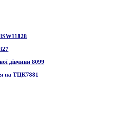
 ISW
11828
827
ної дівчини
8099
ся на ТЦК
7881