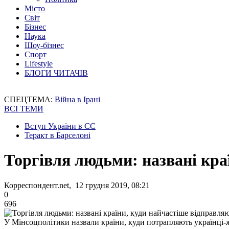
Місто
Світ
Бізнес
Наука
Шоу-бізнес
Спорт
Lifestyle
БЛОГИ ЧИТАЧІВ
СПЕЦТЕМА:
Війна в Ірані
ВСІ ТЕМИ
Вступ України в ЄС
Теракт в Барселоні
Торгівля людьми: названі кра
Корреспондент.net, 12 грудня 2019, 08:21
0
696
У Мінсоцполітики назвали країни, куди потрапляють українці-