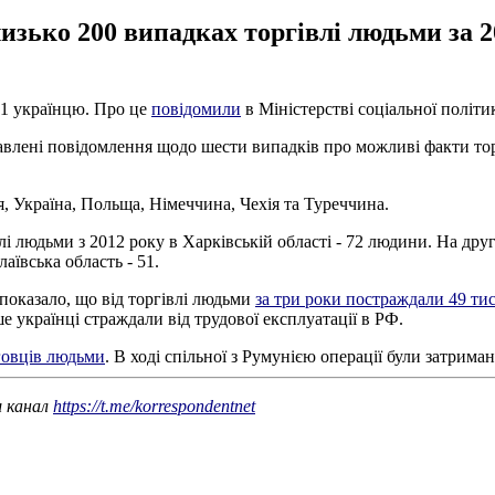
изько 200 випадках торгівлі людьми за 2
81 українцю. Про це
повідомили
в Міністерстві соціальної політи
влені повідомлення щодо шести випадків про можливі факти торг
я, Україна, Польща, Німеччина, Чехія та Туреччина.
і людьми з 2012 року в Харківській області - 72 людини. На друго
аївська область - 51.
 показало, що від торгівлі людьми
за три роки постраждали 49 тис
 українці страждали від трудової експлуатації в РФ.
говців людьми
. В ході спільної з Румунією операції були затриман
ш канал
https://t.me/korrespondentnet