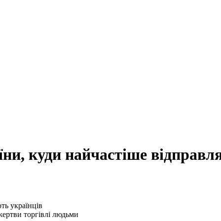
їни, куди найчастіше відправл
жертви торгівлі людьми