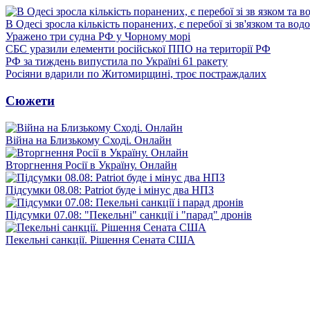
В Одесі зросла кількість поранених, є перебої зі зв'язком та вод
Уражено три судна РФ у Чорному морі
СБС уразили елементи російської ППО на території РФ
РФ за тиждень випустила по Україні 61 ракету
Росіяни вдарили по Житомирщині, троє постраждалих
Сюжети
Війна на Близькому Сході. Онлайн
Вторгнення Росії в Україну. Онлайн
Підсумки 08.08: Patriot буде і мінус два НПЗ
Підсумки 07.08: "Пекельні" санкції і "парад" дронів
Пекельні санкції. Рішення Сената США