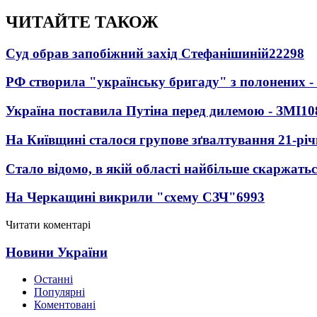
ЧИТАЙТЕ ТАКОЖ
Суд обрав запобіжний захід Стефанішиній
22298
РФ створила "українську бригаду" з полонених -
Україна поставила Путіна перед дилемою - ЗМІ
10
На Київщині сталося групове зґвалтування 21-річ
Стало відомо, в якій області найбільше скаржать
На Черкащині викрили "схему СЗЧ"
6993
Читати коментарі
Новини України
Останні
Популярні
Коментовані