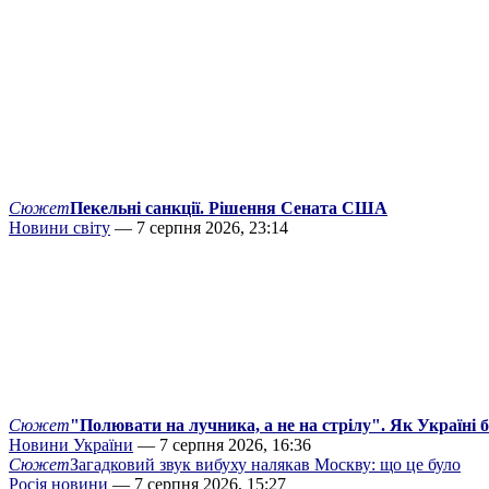
Сюжет
Пекельні санкції. Рішення Сената США
Новини світу
— 7 серпня 2026, 23:14
Сюжет
"Полювати на лучника, а не на стрілу". Як Україні 
Новини України
— 7 серпня 2026, 16:36
Сюжет
Загадковий звук вибуху налякав Москву: що це було
Росія новини
— 7 серпня 2026, 15:27