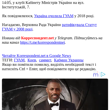
14:05, у клубі Кабінету Міністрів України на вул.
Інститутській, 7.
Як повідомлялося,
Україна очолила ГУАМ
у 2018 році.
Нагадаємо, Верховна Рада України
ратифікувала Статут
ГУАМ у 2008 році
.
Новини від
Корреспондент.net
у Telegram. Підписуйтесь на
наш канал
https://t.me/korrespondentnet
.
Читайте Korrespondent.net в Google News
ТЕГИ:
ГУАМ
,
Киев
,
саммит
,
Кабмин Украины
Якщо ви помітили помилку, виділіть необхідний текст і
натисніть Ctrl + Enter, щоб повідомити про це редакцію.