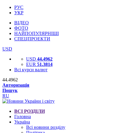
РУС
УКР
ВІДЕО
ФОТО
НАЙПОПУЛЯРНІШІ
СПЕЦПРОЕКТИ
USD
USD
44.4962
EUR
51.3814
Всі курси валют
44.4962
Авторизація
Пошук
RU
ВСІ РОЗДІЛИ
Головна
Україна
Всі новини розділу
Політика