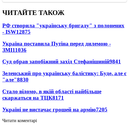
ЧИТАЙТЕ ТАКОЖ
РФ створила "українську бригаду" з полонених
- ISW
12875
Україна поставила Путіна перед дилемою -
ЗМІ
11036
Суд обрав запобіжний захід Стефанішиній
9841
Зеленський про українську балістику: Буде, але є
"але"
8830
Стало відомо, в якій області найбільше
скаржаться на ТЦК
8171
Україні не вистачає грошей на армію
7205
Читати коментарі