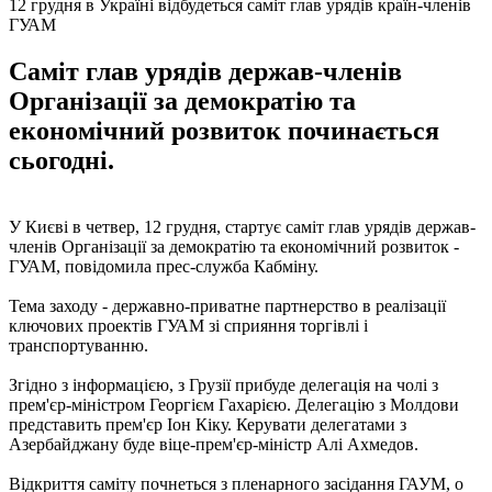
12 грудня в Україні відбудеться саміт глав урядів країн-членів
ГУАМ
Саміт глав урядів держав-членів
Організації за демократію та
економічний розвиток починається
сьогодні.
У Києві в четвер, 12 грудня, стартує саміт глав урядів держав-
членів Організації за демократію та економічний розвиток -
ГУАМ, повідомила прес-служба Кабміну.
Тема заходу - державно-приватне партнерство в реалізації
ключових проектів ГУАМ зі сприяння торгівлі і
транспортуванню.
Згідно з інформацією, з Грузії прибуде делегація на чолі з
прем'єр-міністром Георгієм Гахарією. Делегацію з Молдови
представить прем'єр Іон Кіку. Керувати делегатами з
Азербайджану буде віце-прем'єр-міністр Алі Ахмедов.
Відкриття саміту почнеться з пленарного засідання ГАУМ, о