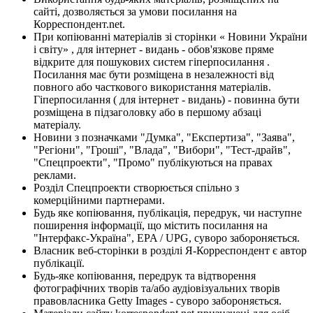
сайті, дозволяється за умови посилання на
Корреспондент.net.
При копіюванні матеріалів зі сторінки « Новини України
і світу» , для інтернет - видань - обов'язкове пряме
відкрите для пошукових систем гіперпосилання .
Посилання має бути розміщена в незалежності від
повного або часткового використання матеріалів.
Гіперпосилання ( для інтернет - видань) - повинна бути
розміщена в підзаголовку або в першому абзаці
матеріалу.
Новини з позначками "Думка", "Експертиза", "Заява",
"Регіони", "Гроші", "Влада", "Вибори", "Тест-драйв",
"Спецпроекти", "Промо" публікуються на правах
реклами.
Розділ Спецпроекти створюється спільно з
комерційними партнерами.
Будь яке копіювання, публікація, передрук, чи наступне
поширення інформації, що містить посилання на
"Інтерфакс-Україна", EPA / UPG, суворо забороняється.
Власник веб-сторінки в розділі Я-Корреспондент є автор
публікації.
Будь-яке копіювання, передрук та відтворення
фотографічних творів та/або аудіовізуальних творів
правовласника Getty Images - суворо забороняється.