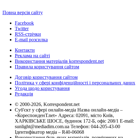
Повна версія сайту
Facebook
Twitter
RSS-стрічки
E-mail розсилка
Контакти
Реклама на сайті
Використання матеріалів korrespondent.net
Правила користування сайтом
Договір користування сайтом
Політика у сфері конфіденційності і персональних даних
Угода щодо користування
Редакція
© 2000-2026, Korrespondent.net
Суб'єкт у сфері онлайн-медіа Назва онлайн-медіа –
«КореспонденТ.net» Адреса: 02091, місто Київ,
ХАРКІВСЬКЕ ШОСЕ, будинок 172-Б, офіс 208/1 E-mail:
sunlight@mediadim.com.ua
Телефон: 044-205-43-00
Ідентифікатор медіа – R40-06068
Використання будь-яких матеріалів, розміщених на