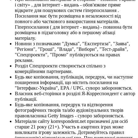
і світу» , для інтернет - видань - обов'язкове пряме
відкрите для пошукових систем гіперпосилання .
Посилання має бути розміщена в незалежності від
повного або часткового використання матеріалів.
Гіперпосилання ( для інтернет - видань) - повинна бути
розміщена в підзаголовку або в першому абзаці
матеріалу.
Новини з позначками "Думка", "Експертиза", "Заява",
"Регіони", "Гроші", "Влада", "Вибори", "Тест-драйв",
"Спецпроекти", "Промо" публікуються на правах
реклами.
Розділ Спецпроекти створюється спільно з
комерційними партнерами.
Будь яке копіювання, публікація, передрук, чи наступне
поширення інформації, що містить посилання на
"Інтерфакс-Україна", EPA / UPG, суворо забороняється.
Власник веб-сторінки в розділі Я-Корреспондент є автор
публікації.
Будь-яке копіювання, передрук та відтворення
фотографічних творів та/або аудіовізуальних творів
правовласника Getty Images - суворо забороняється.
Матеріали сайту korrespondent.net призначені для осіб
старше 21 року (21+). Участь в азартних іграх може
викликати ігрову залежність. Дотримуйтесь правил
(принципів) відповідальної гри. При виявленні перших