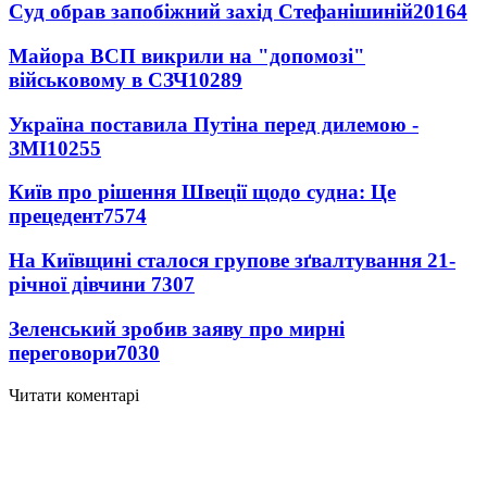
Суд обрав запобіжний захід Стефанішиній
20164
Майора ВСП викрили на "допомозі"
військовому в СЗЧ
10289
Україна поставила Путіна перед дилемою -
ЗМІ
10255
Київ про рішення Швеції щодо судна: Це
прецедент
7574
На Київщині сталося групове зґвалтування 21-
річної дівчини
7307
Зеленський зробив заяву про мирні
переговори
7030
Читати коментарі