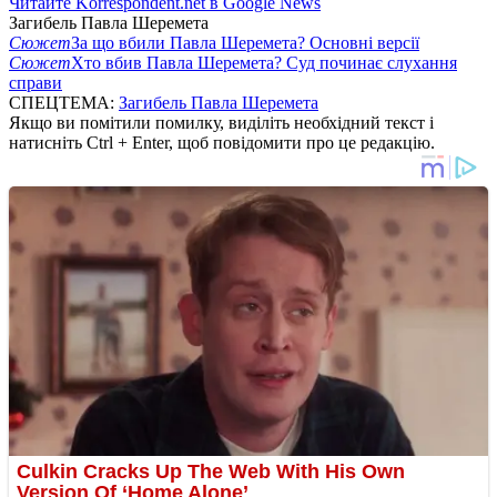
Читайте Korrespondent.net в Google News
Загибель Павла Шеремета
Сюжет
За що вбили Павла Шеремета? Основні версії
Сюжет
Хто вбив Павла Шеремета? Суд починає слухання
справи
СПЕЦТЕМА:
Загибель Павла Шеремета
Якщо ви помітили помилку, виділіть необхідний текст і
натисніть Ctrl + Enter, щоб повідомити про це редакцію.