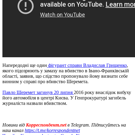
Напередодні ще один
фігурант справи Владислав Грищенко
,
якого підозрюють у замаху на вбивство в Івано-Франківській
області, заявив, що слідство пропонувало йому визнати себе
винним у справі про вбивство Шеремета.
Павло Шеремет загинув 20 липня
2016 року внаслідок вибуху
його автомобіля в центрі Києва. У Генпрокуратурі загибель
журналіста назвали вбивством.
Новини від
Корреспондент.net
в Telegram. Підписуйтесь на
наш канал
https://t.me/korrespondentnet