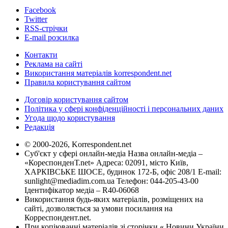
Facebook
Twitter
RSS-стрічки
E-mail розсилка
Контакти
Реклама на сайті
Використання матеріалів korrespondent.net
Правила користування сайтом
Договір користування сайтом
Політика у сфері конфіденційності і персональних даних
Угода щодо користування
Редакція
© 2000-2026, Korrespondent.net
Суб'єкт у сфері онлайн-медіа Назва онлайн-медіа –
«КореспонденТ.net» Адреса: 02091, місто Київ,
ХАРКІВСЬКЕ ШОСЕ, будинок 172-Б, офіс 208/1 E-mail:
sunlight@mediadim.com.ua
Телефон: 044-205-43-00
Ідентифікатор медіа – R40-06068
Використання будь-яких матеріалів, розміщених на
сайті, дозволяється за умови посилання на
Корреспондент.net.
При копіюванні матеріалів зі сторінки « Новини України